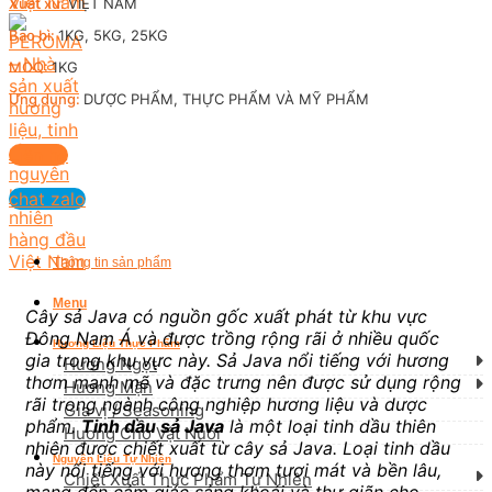
Xuất xứ:
VIỆT NAM
Bao bì:
1KG, 5KG, 25KG
MOQ:
1KG
Ứng dụng:
DƯỢC PHẨM, THỰC PHẨM VÀ MỸ PHẨM
Liên hệ
chat zalo
Thông tin sản phẩm
Menu
Cây sả Java có nguồn gốc xuất phát từ khu vực
Đông Nam Á và được trồng rộng rãi ở nhiều quốc
Hương Liệu Thực Phẩm
gia trong khu vực này. Sả Java nổi tiếng với hương
Hương Ngọt
thơm mạnh mẽ và đặc trưng nên được sử dụng rộng
Hương Mặn
rãi trong ngành công nghiệp hương liệu và dược
Gia vị / Seasoning
phẩm.
Tinh dầu sả Java
là một loại tinh dầu thiên
Hương Cho Vật Nuôi
nhiên được chiết xuất từ cây sả Java. Loại tinh dầu
Nguyên Liệu Tự Nhiên
này nổi tiếng với hương thơm tươi mát và bền lâu,
Chiết Xuất Thực Phẩm Tự Nhiên