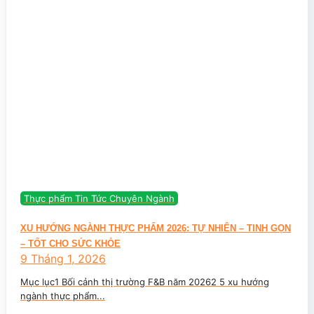
Thực phẩm Tin Tức Chuyên Ngành
XU HƯỚNG NGÀNH THỰC PHẨM 2026: TỰ NHIÊN – TINH GỌN
– TỐT CHO SỨC KHỎE
9 Tháng 1, 2026
Mục lục1 Bối cảnh thị trường F&B năm 20262 5 xu hướng
ngành thực phẩm...