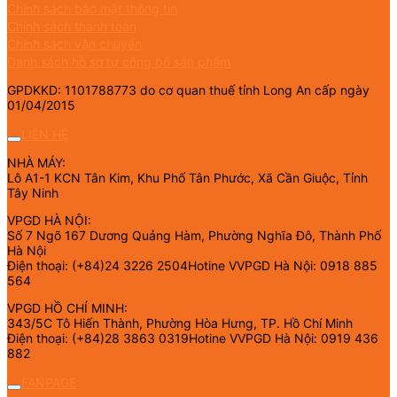
Chính sách bảo mật thông tin
Chính sách thanh toán
Chính sách vận chuyển
Danh sách hồ sơ tự công bố sản phẩm
GPDKKD: 1101788773 do cơ quan thuế tỉnh Long An cấp ngày
01/04/2015
LIÊN HỆ
NHÀ MÁY:
Lô A1-1 KCN Tân Kim, Khu Phố Tân Phước, Xã Cần Giuộc, Tỉnh
Tây Ninh
VPGD HÀ NỘI:
Số 7 Ngõ 167 Dương Quảng Hàm, Phường Nghĩa Đô, Thành Phố
Hà Nội
Điện thoại: (+84)24 3226 2504Hotine VVPGD Hà Nội: 0918 885
564
VPGD HỒ CHÍ MINH:
343/5C Tô Hiến Thành, Phường Hòa Hưng, TP. Hồ Chí Minh
Điện thoại: (+84)28 3863 0319Hotine VVPGD Hà Nội: 0919 436
882
FANPAGE