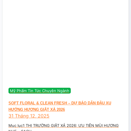
Mỹ Phẩm Tin Tức Chuyên Ngành
SOFT FLORAL & CLEAN FRESH – DỰ BÁO DẪN ĐẦU XU
HƯỚNG HƯƠNG GIẶT XẢ 2026
31 Tháng 12, 2025
Mục lục1 THỊ TRƯỜNG GIẶT XẢ 2026: ƯU TIÊN MÙI HƯƠNG