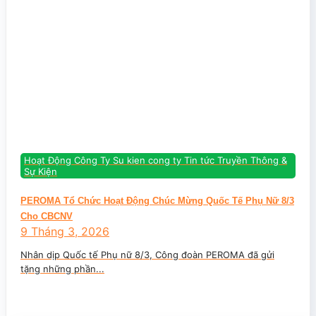
Hoạt Động Công Ty Su kien cong ty Tin tức Truyền Thông &
Sự Kiện
PEROMA Tổ Chức Hoạt Động Chúc Mừng Quốc Tế Phụ Nữ 8/3
Cho CBCNV
9 Tháng 3, 2026
Nhân dịp Quốc tế Phụ nữ 8/3, Công đoàn PEROMA đã gửi
tặng những phần...