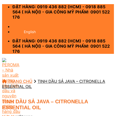
Skip
ĐẶT HÀNG: 0919 436 882 (HCM) - 0918 885
to
564 ( HÀ NỘI) - GIA CÔNG MỸ PHẨM: 0901 522
content
176
-
English
ĐẶT HÀNG: 0919 436 882 (HCM) - 0918 885
564 ( HÀ NỘI) - GIA CÔNG MỸ PHẨM: 0901 522
176
TRANG CHỦ
TINH DẦU SẢ JAVA – CITRONELLA
ESSENTIAL OIL
TINH DẦU SẢ JAVA – CITRONELLA
ESSENTIAL OIL