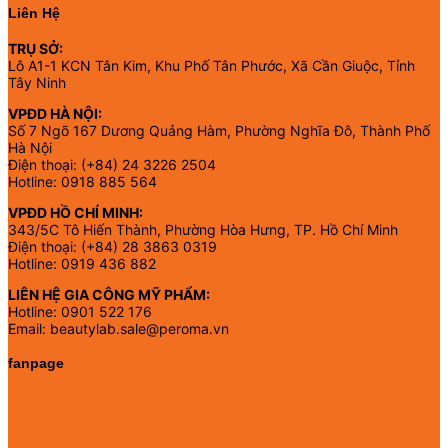
Liên Hệ
TRỤ SỞ:
Lô A1-1 KCN Tân Kim, Khu Phố Tân Phước, Xã Cần Giuộc, Tỉnh
Tây Ninh
VPĐD HÀ NỘI:
Số 7 Ngõ 167 Dương Quảng Hàm, Phường Nghĩa Đô, Thành Phố
Hà Nội
Điện thoại: (+84) 24 3226 2504
Hotline: 0918 885 564
VPĐD HỒ CHÍ MINH:
343/5C Tô Hiến Thành, Phường Hòa Hưng, TP. Hồ Chí Minh
Điện thoại: (+84) 28 3863 0319
Hotline: 0919 436 882
LIÊN HỆ GIA CÔNG MỸ PHẨM:
Hotline: 0901 522 176
Email: beautylab.sale@peroma.vn
fanpage