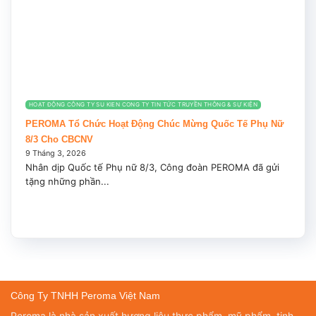
HOẠT ĐỘNG CÔNG TY SU KIEN CONG TY TIN TỨC TRUYỀN THÔNG & SỰ KIỆN
PEROMA Tổ Chức Hoạt Động Chúc Mừng Quốc Tế Phụ Nữ
8/3 Cho CBCNV
9 Tháng 3, 2026
Nhân dịp Quốc tế Phụ nữ 8/3, Công đoàn PEROMA đã gửi
tặng những phần...
Công Ty TNHH Peroma Việt Nam
Peroma là nhà sản xuất hương liệu thực phẩm, mỹ phẩm, tinh