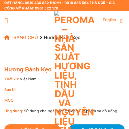
Skip
ĐẶT HÀNG: 0919 436 882 (HCM) - 0918 885 564 ( HÀ NỘI) - GIA
CÔNG MỸ PHẨM: 0901 522 176
to
content
English
TRANG CHỦ
Hương Bánh Kẹo
Hương Bánh Kẹo
Xuất xứ:
Việt Nam
Bao bì:
MOQ:
Ứng dụng:
Sử dụng cho ngành chế biến thực phẩm và đồ uống