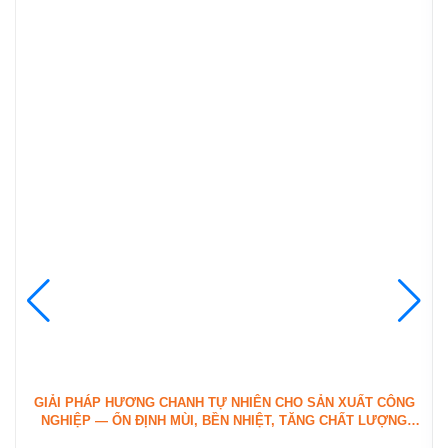
GIẢI PHÁP HƯƠNG CHANH TỰ NHIÊN CHO SẢN XUẤT CÔNG
NGHIỆP — ỔN ĐỊNH MÙI, BỀN NHIỆT, TĂNG CHẤT LƯỢNG
SẢN PHẨM