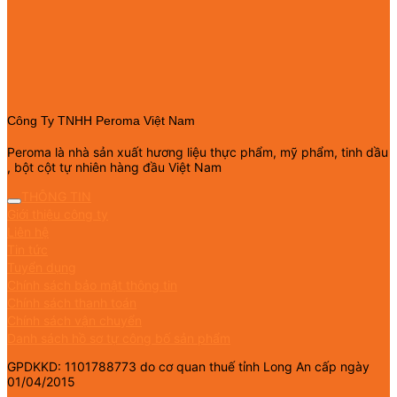
Công Ty TNHH Peroma Việt Nam
Peroma là nhà sản xuất hương liệu thực phẩm, mỹ phẩm, tinh dầu
, bột cột tự nhiên hàng đầu Việt Nam
THÔNG TIN
Giới thiệu công ty
Liên hệ
Tin tức
Tuyển dụng
Chính sách bảo mật thông tin
Chính sách thanh toán
Chính sách vận chuyển
Danh sách hồ sơ tự công bố sản phẩm
GPDKKD: 1101788773 do cơ quan thuế tỉnh Long An cấp ngày
01/04/2015