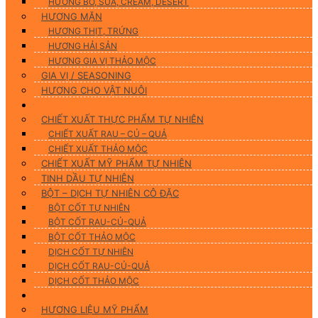
HƯƠNG BƠ, SỮA, CREAM, DESERT
HƯƠNG MẶN
HƯƠNG THỊT, TRỨNG
HƯƠNG HẢI SẢN
HƯƠNG GIA VỊ THẢO MỘC
GIA VỊ / SEASONING
HƯƠNG CHO VẬT NUÔI
Nguyên Liệu Tự Nhiên
CHIẾT XUẤT THỰC PHẨM TỰ NHIÊN
CHIẾT XUẤT RAU – CỦ – QUẢ
CHIẾT XUẤT THẢO MỘC
CHIẾT XUẤT MỸ PHẨM TỰ NHIÊN
TINH DẦU TỰ NHIÊN
BỘT – DỊCH TỰ NHIÊN CÔ ĐẶC
BỘT CỐT TỰ NHIÊN
BỘT CỐT RAU-CỦ-QUẢ
BỘT CỐT THẢO MỘC
DỊCH CỐT TỰ NHIÊN
DỊCH CỐT RAU-CỦ-QUẢ
DỊCH CỐT THẢO MỘC
Hương Liệu Mỹ Phẩm & Gia Công
HƯƠNG LIỆU MỸ PHẨM