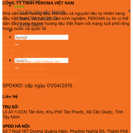
CÔNG TY TNHH PEROMA VIỆT NAM
Tin tức
Tin Tức Chuyên Ngành
Nhà sản xuất hương liệu, tinh dầu và nguyên liệu tự nhiên hàng
Hoạt Động Công Ty
đầu Việt Nam. Với hơn 20 năm kinh nghiệm, PEROMA tự tin vị thế
dẫn đầu trong ngành hương liệu Việt Nam với mạng lưới phổ rộng
Tuyển Dụng
trong nước và quốc tế.
Liên hệ
Về chúng tôi
Liên hệ
Tin tức
English
Tuyển dụng
Chính sách bảo mật thông tin
Chính sách thanh toán
Chính sách vận chuyển
Danh sách hồ sơ tự công bố sản phẩm
GPDKKD: cấp ngày 01/04/2015
Liên Hệ
TRỤ SỞ:
Lô A1-1 KCN Tân Kim, Khu Phố Tân Phước, Xã Cần Giuộc, Tỉnh
Tây Ninh
VPĐD HÀ NỘI:
Số 7 Ngõ 167 Dương Quảng Hàm, Phường Nghĩa Đô, Thành Phố