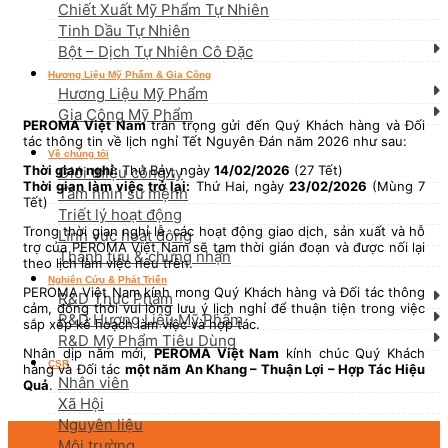
Chiết Xuất Mỹ Phẩm Tự Nhiên
Tinh Dầu Tự Nhiên
Bột – Dịch Tự Nhiên Cô Đặc
Hương Liệu Mỹ Phẩm & Gia Công
Hương Liệu Mỹ Phẩm
Gia Công Mỹ Phẩm
PEROMA Việt Nam
trân trọng gửi đến Quý Khách hàng và Đối
tác thông tin về lịch nghỉ Tết Nguyên Đán năm 2026 như sau:
Về chúng tôi
Thời gian nghỉ:
Thứ Bảy, ngày
14/02/2026
(27 Tết)
Giới thiệu công ty
Thời gian làm việc trở lại:
Thứ Hai, ngày
23/02/2026
(Mùng 7
Tầm nhìn sứ mệnh
Tết)
Triết lý hoạt động
Trong thời gian nghỉ lễ, các hoạt động giao dịch, sản xuất và hỗ
Lĩnh vực hoạt động
trợ của PEROMA Việt Nam sẽ tạm thời gián đoạn và được nối lại
Thành tựu & chứng nhận
theo lịch làm việc nêu trên.
Nghiên Cứu & Phát Triển
PEROMA Việt Nam kính mong Quý Khách hàng và Đối tác thông
R&D Thực Phẩm
cảm, đồng thời vui lòng lưu ý lịch nghỉ để thuận tiện trong việc
R&D Hương Liệu Mỹ Phẩm
sắp xếp kế hoạch làm việc và hợp tác.
R&D Mỹ Phẩm Tiêu Dùng
Nhân dịp năm mới,
PEROMA Việt Nam
kính chúc Quý Khách
CSR
hàng và Đối tác
một năm An Khang – Thuận Lợi – Hợp Tác Hiệu
Nhân viên
Quả
.
Xã Hội
Nguyên liệu
Môi trường