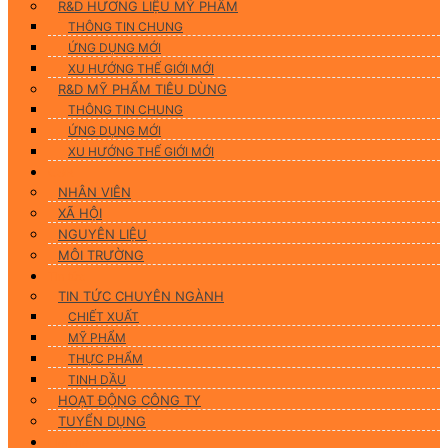
R&D HƯƠNG LIỆU MỸ PHẨM
THÔNG TIN CHUNG
ỨNG DỤNG MỚI
XU HƯỚNG THẾ GIỚI MỚI
R&D MỸ PHẨM TIÊU DÙNG
THÔNG TIN CHUNG
ỨNG DỤNG MỚI
XU HƯỚNG THẾ GIỚI MỚI
CSR
NHÂN VIÊN
XÃ HỘI
NGUYÊN LIỆU
MÔI TRƯỜNG
Tin tức
TIN TỨC CHUYÊN NGÀNH
CHIẾT XUẤT
MỸ PHẨM
THỰC PHẨM
TINH DẦU
HOẠT ĐỘNG CÔNG TY
TUYỂN DỤNG
Liên hệ