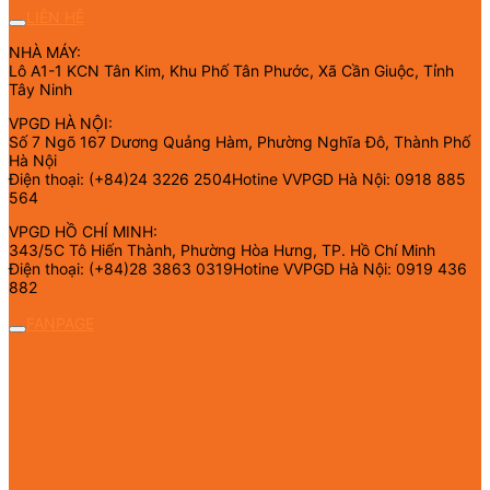
LIÊN HỆ
NHÀ MÁY:
Lô A1-1 KCN Tân Kim, Khu Phố Tân Phước, Xã Cần Giuộc, Tỉnh
Tây Ninh
VPGD HÀ NỘI:
Số 7 Ngõ 167 Dương Quảng Hàm, Phường Nghĩa Đô, Thành Phố
Hà Nội
Điện thoại: (+84)24 3226 2504Hotine VVPGD Hà Nội: 0918 885
564
VPGD HỒ CHÍ MINH:
343/5C Tô Hiến Thành, Phường Hòa Hưng, TP. Hồ Chí Minh
Điện thoại: (+84)28 3863 0319Hotine VVPGD Hà Nội: 0919 436
882
FANPAGE