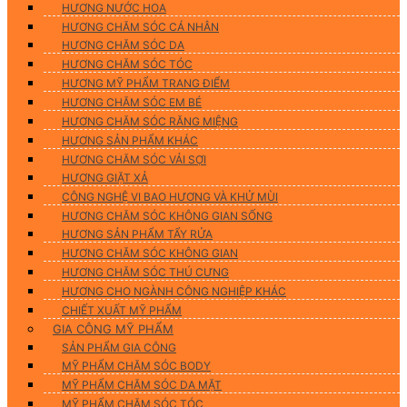
HƯƠNG NƯỚC HOA
HƯƠNG CHĂM SÓC CÁ NHÂN
HƯƠNG CHĂM SÓC DA
HƯƠNG CHĂM SÓC TÓC
HƯƠNG MỸ PHẨM TRANG ĐIỂM
HƯƠNG CHĂM SÓC EM BÉ
HƯƠNG CHĂM SÓC RĂNG MIỆNG
HƯƠNG SẢN PHẨM KHÁC
HƯƠNG CHĂM SÓC VẢI SỢI
HƯƠNG GIẶT XẢ
CÔNG NGHỆ VI BAO HƯƠNG VÀ KHỬ MÙI
HƯƠNG CHĂM SÓC KHÔNG GIAN SỐNG
HƯƠNG SẢN PHẨM TẨY RỬA
HƯƠNG CHĂM SÓC KHÔNG GIAN
HƯƠNG CHĂM SÓC THÚ CƯNG
HƯƠNG CHO NGÀNH CÔNG NGHIỆP KHÁC
CHIẾT XUẤT MỸ PHẨM
GIA CÔNG MỸ PHẨM
SẢN PHẨM GIA CÔNG
MỸ PHẨM CHĂM SÓC BODY
MỸ PHẨM CHĂM SÓC DA MẶT
MỸ PHẨM CHĂM SÓC TÓC