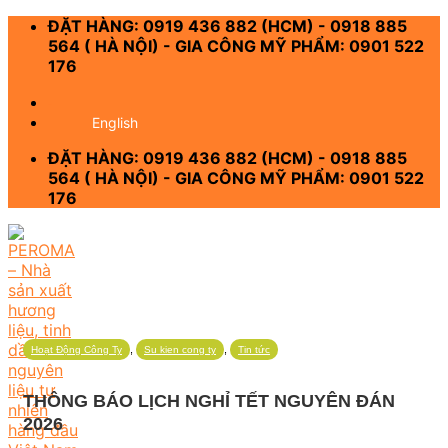
Skip
ĐẶT HÀNG: 0919 436 882 (HCM) - 0918 885
to
564 ( HÀ NỘI) - GIA CÔNG MỸ PHẨM: 0901 522
content
176
-
English
ĐẶT HÀNG: 0919 436 882 (HCM) - 0918 885
564 ( HÀ NỘI) - GIA CÔNG MỸ PHẨM: 0901 522
176
,
,
Hoạt Động Công Ty
Su kien cong ty
Tin tức
THÔNG BÁO LỊCH NGHỈ TẾT NGUYÊN ĐÁN
2026