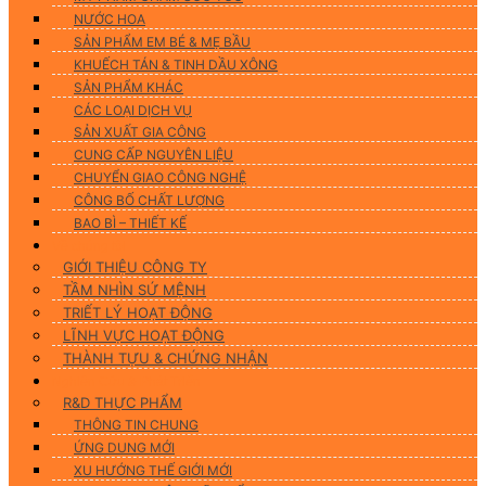
NƯỚC HOA
SẢN PHẨM EM BÉ & MẸ BẦU
KHUẾCH TÁN & TINH DẦU XÔNG
SẢN PHẨM KHÁC
CÁC LOẠI DỊCH VỤ
SẢN XUẤT GIA CÔNG
CUNG CẤP NGUYÊN LIỆU
CHUYỂN GIAO CÔNG NGHỆ
CÔNG BỐ CHẤT LƯỢNG
BAO BÌ – THIẾT KẾ
Về chúng tôi
GIỚI THIỆU CÔNG TY
TẦM NHÌN SỨ MỆNH
TRIẾT LÝ HOẠT ĐỘNG
LĨNH VỰC HOẠT ĐỘNG
THÀNH TỰU & CHỨNG NHẬN
Nghiên Cứu & Phát Triển
R&D THỰC PHẨM
THÔNG TIN CHUNG
ỨNG DUNG MỚI
XU HƯỚNG THẾ GIỚI MỚI