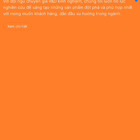
nhiên
Với đội ngũ chuyên gia R&D kinh nghiệm, chúng tôi luôn nỗ lực
tự tin
nghiên cứu để sáng tạo những sản phẩm đột phá và phù hợp nhất
Việt
vị thế
với mong muốn khách hàng, dẫn đầu xu hướng trong ngành.
Nam
dẫn
để
đầu
Xem chi tiết
khám
trong
phá và
ngành
tạo ra
hương
một xu
liệu
hướng
Việt
hương
Nam
vị mới
với
lạ, phù
mạng
hợp
lưới
với thị
phổ
hiếu
rộng
của
trong
khách
nước
hàng.