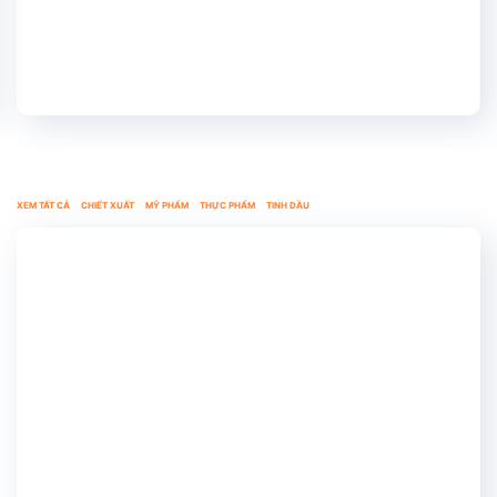
XEM TẤT CẢ
CHIẾT XUẤT
MỸ PHẨM
THỰC PHẨM
TINH DẦU