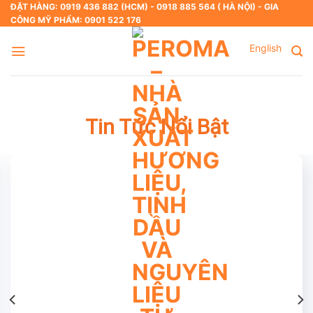
Skip
ĐẶT HÀNG: 0919 436 882 (HCM) - 0918 885 564 ( HÀ NỘI) - GIA
CÔNG MỸ PHẨM: 0901 522 176
to
content
English
Tin Tức Nổi Bật