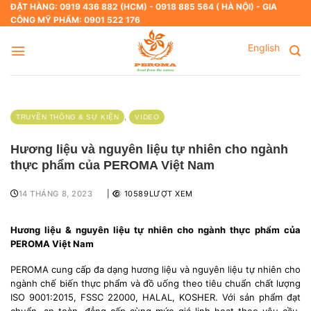
Skip
ĐẶT HÀNG: 0919 436 882 (HCM) - 0918 885 564 ( HÀ NỘI) - GIA
CÔNG MỸ PHẨM: 0901 522 176
to
content
English
,
TRUYỀN THÔNG & SỰ KIỆN
VIDEO
Hương liệu và nguyên liệu tự nhiên cho ngành
thực phẩm của PEROMA Việt Nam
14 THÁNG 8, 2023
|
10589LƯỢT XEM
Hương liệu & nguyên liệu tự nhiên cho ngành thực phẩm của
PEROMA Việt Nam
PEROMA cung cấp đa dạng hương liệu và nguyên liệu tự nhiên cho
ngành chế biến thực phẩm và đồ uống theo tiêu chuẩn chất lượng
ISO 9001:2015, FSSC 22000, HALAL, KOSHER. Với sản phẩm đạt
chuẩn, an toàn, đẳng cấp cùng mức giá linh hoạt theo yêu cầu,