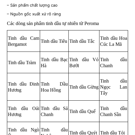
– Sản phẩm chất lượng cao
– Nguồn gốc xuất xứ rõ ràng
Các dòng sản phẩm tinh dầu tự nhiên từ Peroma
Tinh dầu Cam
Tinh dầu Hoa
Tinh dầu Tiêu
Tinh dầu Tắc
Bergamot
Cúc La Mã
Tinh dầu Bạc
Tinh dầu Vỏ
Tinh dầu
Tinh dầu Tràm
Hà
Bưởi
Chanh
Tinh dầu
Tinh dầu Đinh
Tinh Dầu
Tinh dầu Gừng
Ngọc Lan
Hương
Hoa Hồng
Tây
Tinh dầu Oải
Tinh dầu Sả
Tinh dầu
Tinh dầu Quế
Hương
Chanh
Chanh Sần
Tinh dầu Ngò
Tinh dầu
Tinh dầu Quýt
Tinh dầu Tỏi