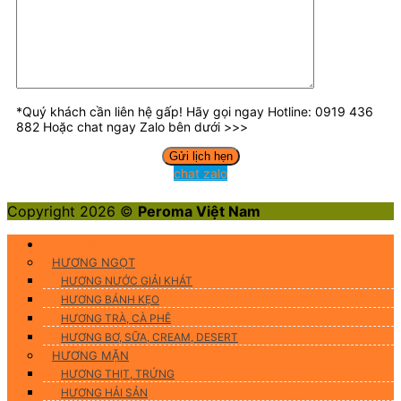
*Quý khách cần liên hệ gấp! Hãy gọi ngay Hotline: 0919 436
882 Hoặc chat ngay Zalo bên dưới >>>
chat zalo
Copyright 2026 ©
Peroma Việt Nam
Hương Liệu Thực Phẩm
HƯƠNG NGỌT
HƯƠNG NƯỚC GIẢI KHÁT
HƯƠNG BÁNH KẸO
HƯƠNG TRÀ, CÀ PHÊ
HƯƠNG BƠ, SỮA, CREAM, DESERT
HƯƠNG MẶN
HƯƠNG THỊT, TRỨNG
HƯƠNG HẢI SẢN