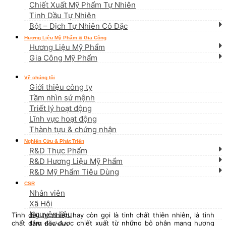
Chiết Xuất Mỹ Phẩm Tự Nhiên
Tinh Dầu Tự Nhiên
Bột – Dịch Tự Nhiên Cô Đặc
Hương Liệu Mỹ Phẩm & Gia Công
Hương Liệu Mỹ Phẩm
Gia Công Mỹ Phẩm
Về chúng tôi
Giới thiệu công ty
Tầm nhìn sứ mệnh
Triết lý hoạt động
Lĩnh vực hoạt động
Thành tựu & chứng nhận
Nghiên Cứu & Phát Triển
R&D Thực Phẩm
R&D Hương Liệu Mỹ Phẩm
R&D Mỹ Phẩm Tiêu Dùng
CSR
Nhân viên
Xã Hội
Nguyên liệu
Tinh dầu tự nhiên hay còn gọi là tinh chất thiên nhiên, là tinh
chất đậm đặc được chiết xuất từ những bộ phận mang hương
Môi trường