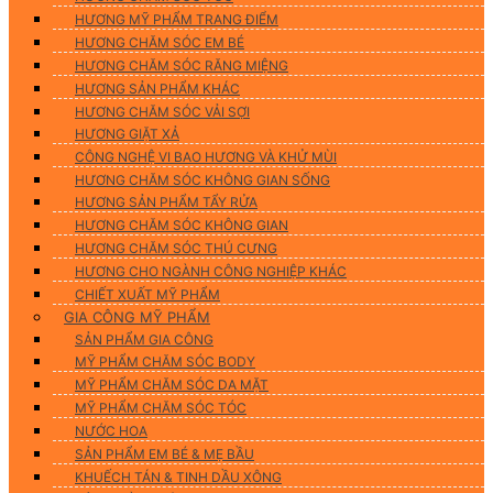
HƯƠNG MỸ PHẨM TRANG ĐIỂM
HƯƠNG CHĂM SÓC EM BÉ
HƯƠNG CHĂM SÓC RĂNG MIỆNG
HƯƠNG SẢN PHẨM KHÁC
HƯƠNG CHĂM SÓC VẢI SỢI
HƯƠNG GIẶT XẢ
CÔNG NGHỆ VI BAO HƯƠNG VÀ KHỬ MÙI
HƯƠNG CHĂM SÓC KHÔNG GIAN SỐNG
HƯƠNG SẢN PHẨM TẨY RỬA
HƯƠNG CHĂM SÓC KHÔNG GIAN
HƯƠNG CHĂM SÓC THÚ CƯNG
HƯƠNG CHO NGÀNH CÔNG NGHIỆP KHÁC
CHIẾT XUẤT MỸ PHẨM
GIA CÔNG MỸ PHẨM
SẢN PHẨM GIA CÔNG
MỸ PHẨM CHĂM SÓC BODY
MỸ PHẨM CHĂM SÓC DA MẶT
MỸ PHẨM CHĂM SÓC TÓC
NƯỚC HOA
SẢN PHẨM EM BÉ & MẸ BẦU
KHUẾCH TÁN & TINH DẦU XÔNG