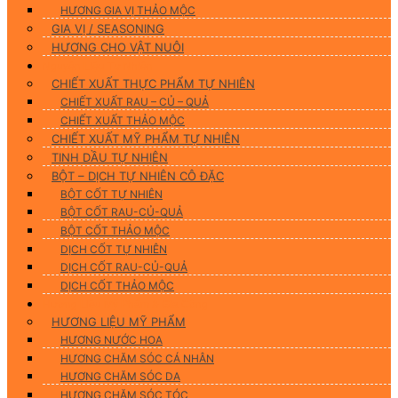
HƯƠNG GIA VỊ THẢO MỘC
GIA VỊ / SEASONING
HƯƠNG CHO VẬT NUÔI
Nguyên Liệu Tự Nhiên
CHIẾT XUẤT THỰC PHẨM TỰ NHIÊN
CHIẾT XUẤT RAU – CỦ – QUẢ
CHIẾT XUẤT THẢO MỘC
CHIẾT XUẤT MỸ PHẨM TỰ NHIÊN
TINH DẦU TỰ NHIÊN
BỘT – DỊCH TỰ NHIÊN CÔ ĐẶC
BỘT CỐT TỰ NHIÊN
BỘT CỐT RAU-CỦ-QUẢ
BỘT CỐT THẢO MỘC
DỊCH CỐT TỰ NHIÊN
DỊCH CỐT RAU-CỦ-QUẢ
DỊCH CỐT THẢO MỘC
Hương Liệu Mỹ Phẩm & Gia Công
HƯƠNG LIỆU MỸ PHẨM
HƯƠNG NƯỚC HOA
HƯƠNG CHĂM SÓC CÁ NHÂN
HƯƠNG CHĂM SÓC DA
HƯƠNG CHĂM SÓC TÓC