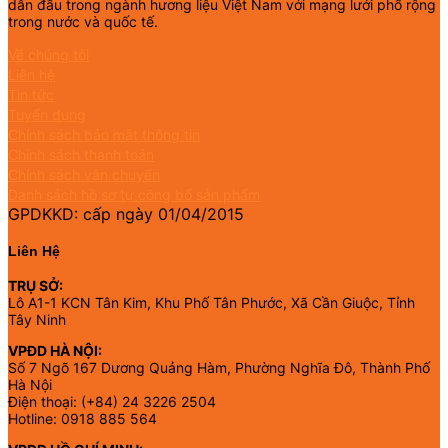
dẫn đầu trong ngành hương liệu Việt Nam với mạng lưới phổ rộng
trong nước và quốc tế.
Về chúng tôi
Liên hệ
Tin tức
Tuyển dụng
Chính sách bảo mật thông tin
Chính sách thanh toán
Chính sách vận chuyển
Danh sách hồ sơ tự công bố sản phẩm
GPDKKD: cấp ngày 01/04/2015
Liên Hệ
TRỤ SỞ:
Lô A1-1 KCN Tân Kim, Khu Phố Tân Phước, Xã Cần Giuộc, Tỉnh
Tây Ninh
VPĐD HÀ NỘI:
Số 7 Ngõ 167 Dương Quảng Hàm, Phường Nghĩa Đô, Thành Phố
Hà Nội
Điện thoại: (+84) 24 3226 2504
Hotline: 0918 885 564