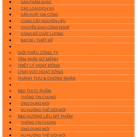
SẢN PHẨM KHÁC
CÁC LOẠI DỊCH VỤ
SẢN XUẤT GIA CÔNG
CUNG CẤP NGUYÊN LIỆU
CHUYỂN GIAO CÔNG NGHỆ
CÔNG BỐ CHẤT LƯỢNG
BAO BÌ – THIẾT KẾ
Về chúng tôi
GIỚI THIỆU CÔNG TY
TẦM NHÌN SỨ MỆNH
TRIẾT LÝ HOẠT ĐỘNG
LĨNH VỰC HOẠT ĐỘNG
THÀNH TỰU & CHỨNG NHẬN
Nghiên Cứu & Phát Triển
R&D THỰC PHẨM
THÔNG TIN CHUNG
ỨNG DUNG MỚI
XU HƯỚNG THẾ GIỚI MỚI
R&D HƯƠNG LIỆU MỸ PHẨM
THÔNG TIN CHUNG
ỨNG DỤNG MỚI
XU HƯỚNG THẾ GIỚI MỚI