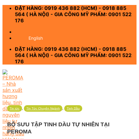
Skip
ĐẶT HÀNG: 0919 436 882 (HCM) - 0918 885
to
564 ( HÀ NỘI) - GIA CÔNG MỸ PHẨM: 0901 522
content
176
-
English
ĐẶT HÀNG: 0919 436 882 (HCM) - 0918 885
564 ( HÀ NỘI) - GIA CÔNG MỸ PHẨM: 0901 522
176
,
,
Tin tức
Tin Tức Chuyên Ngành
Tinh Dầu
BỘ SƯU TẬP TINH DẦU TỰ NHIÊN TẠI
PEROMA