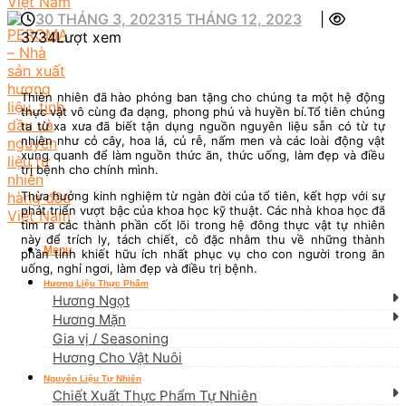
30 THÁNG 3, 2023
15 THÁNG 12, 2023
|
3734Lượt xem
Thiên nhiên đã hào phóng ban tặng cho chúng ta một hệ động
thực vật vô cùng đa dạng, phong phú và huyền bí.Tổ tiên chúng
ta từ xa xưa đã biết tận dụng nguồn nguyên liệu sẵn có từ tự
nhiên như cỏ cây, hoa lá, củ rễ, nấm men và các loài động vật
xung quanh để làm nguồn thức ăn, thức uống, làm đẹp và điều
trị bệnh cho chính mình.
Thừa hưởng kinh nghiệm từ ngàn đời của tổ tiên, kết hợp với sự
phát triển vượt bậc của khoa học kỹ thuật. Các nhà khoa học đã
tìm ra các thành phần cốt lõi trong hệ đông thực vật tự nhiên
này để trích ly, tách chiết, cô đặc nhằm thu về những thành
Menu
phần tinh khiết hữu ích nhất phục vụ cho con người trong ăn
uống, nghỉ ngơi, làm đẹp và điều trị bệnh.
Hương Liệu Thực Phẩm
Hương Ngọt
Hương Mặn
Gia vị / Seasoning
Hương Cho Vật Nuôi
Nguyên Liệu Tự Nhiên
Chiết Xuất Thực Phẩm Tự Nhiên