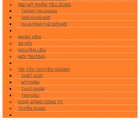
R&D MỸ PHẨM TIÊU DÙNG
THÔNG TIN CHUNG
ỨNG DỤNG MỚI
XU HƯỚNG THẾ GIỚI MỚI
CSR
NHÂN VIÊN
XÃ HỘI
NGUYÊN LIỆU
MÔI TRƯỜNG
Tin tức
TIN TỨC CHUYÊN NGÀNH
CHIẾT XUẤT
MỸ PHẨM
THỰC PHẨM
TINH DẦU
HOẠT ĐỘNG CÔNG TY
TUYỂN DỤNG
Liên hệ