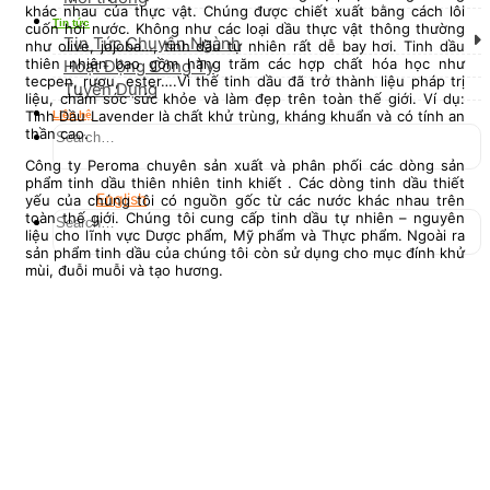
khác nhau của thực vật. Chúng được chiết xuất bằng cách lôi
Tin tức
cuốn hơi nước. Không như các loại dầu thực vật thông thường
Tin Tức Chuyên Ngành
như olive, jojoba…, tinh dầu tự nhiên rất dễ bay hơi. Tinh dầu
thiên nhiên bao gồm hàng trăm các hợp chất hóa học như
Hoạt Động Công Ty
tecpen, rượu, ester….Vì thế tinh dầu đã trở thành liệu pháp trị
Tuyển Dụng
liệu, chăm sóc sức khỏe và làm đẹp trên toàn thế giới. Ví dụ:
Tinh Dầu Lavender là chất khử trùng, kháng khuẩn và có tính an
Liên hệ
thần cao.
Công ty Peroma chuyên sản xuất và phân phối các dòng sản
phẩm tinh dầu thiên nhiên tinh khiết . Các dòng tinh dầu thiết
English
yếu của chúng tôi có nguồn gốc từ các nước khác nhau trên
toàn thế giới. Chúng tôi cung cấp tinh dầu tự nhiên – nguyên
liệu cho lĩnh vực Dược phẩm, Mỹ phẩm và Thực phẩm. Ngoài ra
sản phẩm tinh dầu của chúng tôi còn sử dụng cho mục đính khử
mùi, đuỗi muỗi và tạo hương.