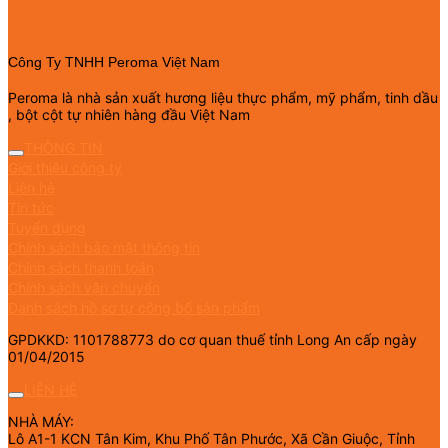
Công Ty TNHH Peroma Việt Nam
Peroma là nhà sản xuất hương liệu thực phẩm, mỹ phẩm, tinh dầu
, bột cột tự nhiên hàng đầu Việt Nam
THÔNG TIN
Giới thiệu công ty
Liên hệ
Tin tức
Tuyển dụng
Chính sách bảo mật thông tin
Chính sách thanh toán
Chính sách vận chuyển
Danh sách hồ sơ tự công bố sản phẩm
GPDKKD: 1101788773 do cơ quan thuế tỉnh Long An cấp ngày
01/04/2015
LIÊN HỆ
NHÀ MÁY:
Lô A1-1 KCN Tân Kim, Khu Phố Tân Phước, Xã Cần Giuộc, Tỉnh