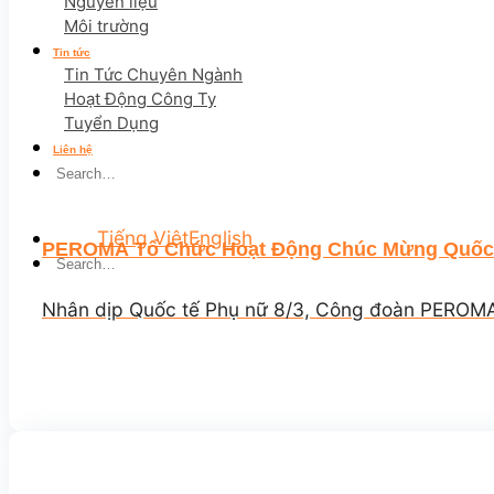
Nguyên liệu
Môi trường
Tin tức
Tin Tức Chuyên Ngành
Hoạt Động Công Ty
Tuyển Dụng
Liên hệ
Tiếng Việt
English
PEROMA Tổ Chức Hoạt Động Chúc Mừng Quốc 
Nhân dịp Quốc tế Phụ nữ 8/3, Công đoàn PEROMA 