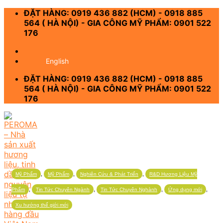
Skip
ĐẶT HÀNG: 0919 436 882 (HCM) - 0918 885
to
564 ( HÀ NỘI) - GIA CÔNG MỸ PHẨM: 0901 522
content
176
-
English
ĐẶT HÀNG: 0919 436 882 (HCM) - 0918 885
564 ( HÀ NỘI) - GIA CÔNG MỸ PHẨM: 0901 522
176
,
,
,
Mỹ Phẩm
Mỹ Phẩm
Nghiên Cứu & Phát Triển
R&D Hương Liệu Mỹ
,
,
,
,
Phẩm
Tin Tức Chuyên Ngành
Tin Tức Chuyên Nghành
Ứng dụng mới
Xu hướng thế giới mới