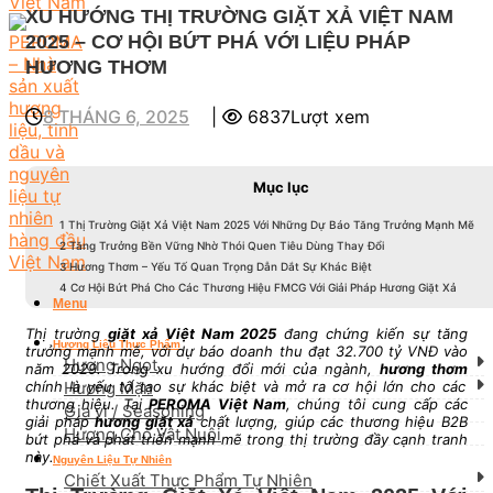
XU HƯỚNG THỊ TRƯỜNG GIẶT XẢ VIỆT NAM
2025 – CƠ HỘI BỨT PHÁ VỚI LIỆU PHÁP
HƯƠNG THƠM
8 THÁNG 6, 2025
|
6837Lượt xem
Mục lục
1
Thị Trường Giặt Xả Việt Nam 2025 Với Những Dự Báo Tăng Trưởng Mạnh Mẽ
2
Tăng Trưởng Bền Vững Nhờ Thói Quen Tiêu Dùng Thay Đổi
3
Hương Thơm – Yếu Tố Quan Trọng Dẫn Dắt Sự Khác Biệt
4
Cơ Hội Bứt Phá Cho Các Thương Hiệu FMCG Với Giải Pháp Hương Giặt Xả
Menu
Thị trường
giặt xả Việt Nam 2025
đang chứng kiến sự tăng
Hương Liệu Thực Phẩm
trưởng mạnh mẽ, với dự báo doanh thu đạt 32.700 tỷ VNĐ vào
Hương Ngọt
năm 2029. Trong xu hướng đổi mới của ngành,
hương thơm
Hương Mặn
chính là yếu tố tạo sự khác biệt và mở ra cơ hội lớn cho các
thương hiệu. Tại
PEROMA Việt Nam
, chúng tôi cung cấp các
Gia vị / Seasoning
giải pháp
hương giặt xả
chất lượng, giúp các thương hiệu B2B
Hương Cho Vật Nuôi
bứt phá và phát triển mạnh mẽ trong thị trường đầy cạnh tranh
này.
Nguyên Liệu Tự Nhiên
Chiết Xuất Thực Phẩm Tự Nhiên