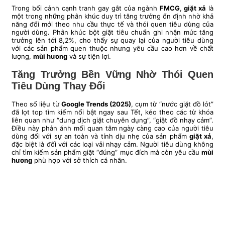
Trong bối cảnh cạnh tranh gay gắt của ngành
FMCG
,
giặt xả
là
một trong những phân khúc duy trì tăng trưởng ổn định nhờ khả
năng đổi mới theo nhu cầu thực tế và thói quen tiêu dùng của
người dùng. Phân khúc bột giặt tiêu chuẩn ghi nhận mức tăng
trưởng lên tới 8,2%, cho thấy sự quay lại của người tiêu dùng
với các sản phẩm quen thuộc nhưng yêu cầu cao hơn về chất
lượng,
mùi hương
và sự tiện lợi.
Tăng Trưởng Bền Vững Nhờ Thói Quen
Tiêu Dùng Thay Đổi
Theo số liệu từ
Google Trends (2025)
, cụm từ “nước giặt đồ lót”
đã lọt top tìm kiếm nổi bật ngay sau Tết, kéo theo các từ khóa
liên quan như “dung dịch giặt chuyên dụng”, “giặt đồ nhạy cảm”.
Điều này phản ánh mối quan tâm ngày càng cao của người tiêu
dùng đối với sự an toàn và tính dịu nhẹ của sản phẩm
giặt xả
,
đặc biệt là đối với các loại vải nhạy cảm. Người tiêu dùng không
chỉ tìm kiếm sản phẩm giặt “đúng” mục đích mà còn yêu cầu
mùi
hương
phù hợp với sở thích cá nhân.