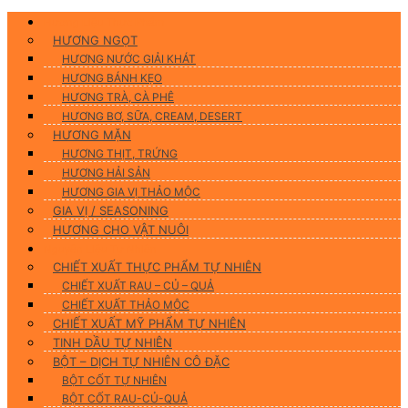
Hương Liệu Thực Phẩm
HƯƠNG NGỌT
HƯƠNG NƯỚC GIẢI KHÁT
HƯƠNG BÁNH KẸO
HƯƠNG TRÀ, CÀ PHÊ
HƯƠNG BƠ, SỮA, CREAM, DESERT
HƯƠNG MẶN
HƯƠNG THỊT, TRỨNG
HƯƠNG HẢI SẢN
HƯƠNG GIA VỊ THẢO MỘC
GIA VỊ / SEASONING
HƯƠNG CHO VẬT NUÔI
Nguyên Liệu Tự Nhiên
CHIẾT XUẤT THỰC PHẨM TỰ NHIÊN
CHIẾT XUẤT RAU – CỦ – QUẢ
CHIẾT XUẤT THẢO MỘC
CHIẾT XUẤT MỸ PHẨM TỰ NHIÊN
TINH DẦU TỰ NHIÊN
BỘT – DỊCH TỰ NHIÊN CÔ ĐẶC
BỘT CỐT TỰ NHIÊN
BỘT CỐT RAU-CỦ-QUẢ