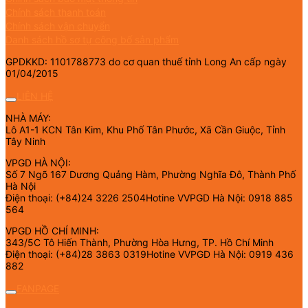
Chính sách thanh toán
Chính sách vận chuyển
Danh sách hồ sơ tự công bố sản phẩm
GPDKKD: 1101788773 do cơ quan thuế tỉnh Long An cấp ngày
01/04/2015
LIÊN HỆ
NHÀ MÁY:
Lô A1-1 KCN Tân Kim, Khu Phố Tân Phước, Xã Cần Giuộc, Tỉnh
Tây Ninh
VPGD HÀ NỘI:
Số 7 Ngõ 167 Dương Quảng Hàm, Phường Nghĩa Đô, Thành Phố
Hà Nội
Điện thoại: (+84)24 3226 2504Hotine VVPGD Hà Nội: 0918 885
564
VPGD HỒ CHÍ MINH:
343/5C Tô Hiến Thành, Phường Hòa Hưng, TP. Hồ Chí Minh
Điện thoại: (+84)28 3863 0319Hotine VVPGD Hà Nội: 0919 436
882
FANPAGE