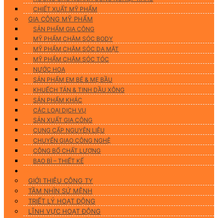
CHIẾT XUẤT MỸ PHẨM
GIA CÔNG MỸ PHẨM
SẢN PHẨM GIA CÔNG
MỸ PHẨM CHĂM SÓC BODY
MỸ PHẨM CHĂM SÓC DA MẶT
MỸ PHẨM CHĂM SÓC TÓC
NƯỚC HOA
SẢN PHẨM EM BÉ & MẸ BẦU
KHUẾCH TÁN & TINH DẦU XÔNG
SẢN PHẨM KHÁC
CÁC LOẠI DỊCH VỤ
SẢN XUẤT GIA CÔNG
CUNG CẤP NGUYÊN LIỆU
CHUYỂN GIAO CÔNG NGHỆ
CÔNG BỐ CHẤT LƯỢNG
BAO BÌ – THIẾT KẾ
Về chúng tôi
GIỚI THIỆU CÔNG TY
TẦM NHÌN SỨ MỆNH
TRIẾT LÝ HOẠT ĐỘNG
LĨNH VỰC HOẠT ĐỘNG