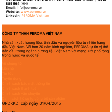
885 564
(HN)
Email
: info@peroma.vn
Website
:
www.peroma.vn
LinkedIn
:
PEROMA Vietnam
CÔNG TY TNHH PEROMA VIỆT NAM
Nhà sản xuất hương liệu, tinh dầu và nguyên liệu tự nhiên hàng
đầu Việt Nam. Với hơn 20 năm kinh nghiệm, PEROMA tự tin vị thế
dẫn đầu trong ngành hương liệu Việt Nam với mạng lưới phổ rộng
trong nước và quốc tế.
Về chúng tôi
Liên hệ
Tin tức
Tuyển dụng
Chính sách bảo mật thông tin
Chính sách thanh toán
Chính sách vận chuyển
Danh sách hồ sơ tự công bố sản phẩm
GPDKKD: cấp ngày 01/04/2015