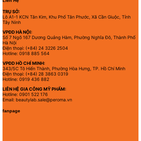
Liên Hệ
TRỤ SỞ:
Lô A1-1 KCN Tân Kim, Khu Phố Tân Phước, Xã Cần Giuộc, Tỉnh
Tây Ninh
VPĐD HÀ NỘI:
Số 7 Ngõ 167 Dương Quảng Hàm, Phường Nghĩa Đô, Thành Phố
Hà Nội
Điện thoại: (+84) 24 3226 2504
Hotline: 0918 885 564
VPĐD HỒ CHÍ MINH:
343/5C Tô Hiến Thành, Phường Hòa Hưng, TP. Hồ Chí Minh
Điện thoại: (+84) 28 3863 0319
Hotline: 0919 436 882
LIÊN HỆ GIA CÔNG MỸ PHẨM:
Hotline: 0901 522 176
Email: beautylab.sale@peroma.vn
fanpage