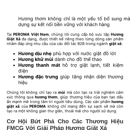
Hương thơm không chỉ là một yếu tố bổ sung mà đ
dựng sự kết nối bền vững với khách hàng
Tại
PEROMA Việt Nam
, chúng tôi cung cấp bộ sưu tập
Hương
Giặt Xả
đa dạng, được thiết kế riêng theo từng dòng sản phẩm
nhằm đáp ứng nhu cầu của các đối tác B2B trong ngành
giặt xả
:
Hương dịu nhẹ
phù hợp với nước giặt đồ lót
Hương khử mùi
dành cho đồ thể thao
Hương thanh mát
hỗ trợ giặt lạnh, tiết kiệm
điện
Hương đặc trưng
giúp tăng nhận diện thương
hiệu
Chúng tôi không chỉ tạo ra
mùi
mà còn tạo ra trải nghiệm cảm
xúc thông qua
hương thơm
, giúp thương hiệu của bạn tạo dấu
ấn mạnh mẽ trong tâm trí người tiêu dùng. Các sản phẩm
hương
giặt xả
của
PEROMA
không chỉ mang đến sự sạch sẽ mà còn
tạo ra một không gian thư giãn, thoải mái cho người sử dụng.
Cơ Hội Bứt Phá Cho Các Thương Hiệu
FMCG Với Giải Pháp Hương Giặt Xả