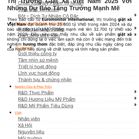
Thị Trường Giặt Xả Việt Nam 2025 Với
Chiết Xuất Mỹ Phẩm Tự Nhiên
Những Dự Báo Tăng Trưởng Mạnh Mẽ
Tinh Dầu Tự Nhiên
Bột – Dịch Tự Nhiên Cô Đặc
Theo báo cáo từ
Euromonitor International
, thị trường
giặt xả
Hương Liệu Mỹ Phẩm & Gia Công
Việt Nam
đạt doanh thu 25.600 tỷ VNĐ trong năm 2024 và dự
Hương Liệu Mỹ Phẩm
báo sẽ tiếp tục tăng trưởng mạnh mẽ lên 32.700 tỷ VNĐ vào
năm 2029. Điều này cho thấy nhu cầu về sản phẩm
giặt xả
Gia Công Mỹ Phẩm
không chỉ dừng lại ở việc làm sạch mà còn ở việc mang đến trải
nghiệm
hương thơm
đặc biệt, đáp ứng nhu cầu ngày càng cao
Về chúng tôi
của người tiêu dùng về chất lượng và tính năng sản phẩm.
Giới thiệu công ty
Tầm nhìn sứ mệnh
Triết lý hoạt động
Lĩnh vực hoạt động
Thành tựu & chứng nhận
Nghiên Cứu & Phát Triển
R&D Thực Phẩm
R&D Hương Liệu Mỹ Phẩm
R&D Mỹ Phẩm Tiêu Dùng
CSR
Nhân viên
Xã Hội
Nguyên liệu
Môi trường