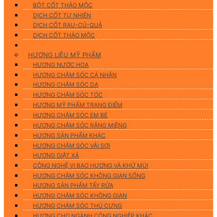
BỘT CỐT THẢO MỘC
DỊCH CỐT TỰ NHIÊN
DỊCH CỐT RAU-CỦ-QUẢ
DỊCH CỐT THẢO MỘC
Hương Liệu Mỹ Phẩm & Gia Công
HƯƠNG LIỆU MỸ PHẨM
HƯƠNG NƯỚC HOA
HƯƠNG CHĂM SÓC CÁ NHÂN
HƯƠNG CHĂM SÓC DA
HƯƠNG CHĂM SÓC TÓC
HƯƠNG MỸ PHẨM TRANG ĐIỂM
HƯƠNG CHĂM SÓC EM BÉ
HƯƠNG CHĂM SÓC RĂNG MIỆNG
HƯƠNG SẢN PHẨM KHÁC
HƯƠNG CHĂM SÓC VẢI SỢI
HƯƠNG GIẶT XẢ
CÔNG NGHỆ VI BAO HƯƠNG VÀ KHỬ MÙI
HƯƠNG CHĂM SÓC KHÔNG GIAN SỐNG
HƯƠNG SẢN PHẨM TẨY RỬA
HƯƠNG CHĂM SÓC KHÔNG GIAN
HƯƠNG CHĂM SÓC THÚ CƯNG
HƯƠNG CHO NGÀNH CÔNG NGHIỆP KHÁC