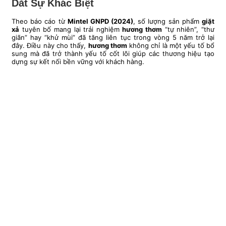
Dắt Sự Khác Biệt
Theo báo cáo từ
Mintel GNPD (2024)
, số lượng sản phẩm
giặt
xả
tuyên bố mang lại trải nghiệm
hương thơm
“tự nhiên”, “thư
giãn” hay “khử mùi” đã tăng liên tục trong vòng 5 năm trở lại
đây. Điều này cho thấy,
hương thơm
không chỉ là một yếu tố bổ
sung mà đã trở thành yếu tố cốt lõi giúp các thương hiệu tạo
dựng sự kết nối bền vững với khách hàng.