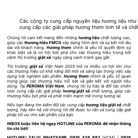
Các công ty cung cấp nguyên liệu hương liệu như
cung cấp các giải pháp hương thơm tinh tế và chấ
Chúng tôi cam kết mang đến những
hương liệu
chất lượng cao,
giúp các
thương hiệu FMCG
xây dựng hình ảnh và sự kết nối lâu
dài với khách hàng.
Hương thơm
chính là yếu tố quyết định sự
khác biệt và là cơ hội bứt phá cho các thương hiệu trong bối
cảnh thị trường
giặt xả
ngày càng cạnh tranh gay gắt.
Thị trường
giặt xả
Việt Nam 2025 mở ra nhiều cơ hội lớn cho
các thương hiệu có khả năng đổi mới và sáng tạo trong việc xây
dựng trải nghiệm sản phẩm.
Hương thơm
chính là yếu tố quan
trọng giúp các thương hiệu nổi bật và gắn kết với người tiêu
dùng. Tại
PEROMA Việt Nam
, chúng tôi tự hào là đối tác chiến
lược cung cấp các giải pháp
hương giặt xả
chất lượng, giúp các
thương hiệu bứt phá và phát triển mạnh mẽ trong tương lai.
Nếu bạn đang tìm kiếm đối tác cung cấp
hương liệu giặt xả
chất
lượng, hãy liên hệ với chúng tôi để được tư vấn và cung cấp giải
pháp tối ưu cho sản phẩm của bạn.
INBOX hoặc liên hệ ngay HOTLINE của PEROMA để nhận thông
tin chi tiết!
HOTLINE/ ZALO/ WHATSAPP
:
0919 436 882
(HCM) |
0918