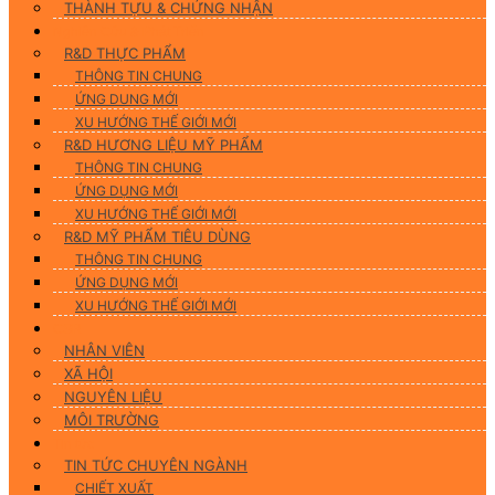
THÀNH TỰU & CHỨNG NHẬN
Nghiên Cứu & Phát Triển
R&D THỰC PHẨM
THÔNG TIN CHUNG
ỨNG DUNG MỚI
XU HƯỚNG THẾ GIỚI MỚI
R&D HƯƠNG LIỆU MỸ PHẨM
THÔNG TIN CHUNG
ỨNG DỤNG MỚI
XU HƯỚNG THẾ GIỚI MỚI
R&D MỸ PHẨM TIÊU DÙNG
THÔNG TIN CHUNG
ỨNG DỤNG MỚI
XU HƯỚNG THẾ GIỚI MỚI
CSR
NHÂN VIÊN
XÃ HỘI
NGUYÊN LIỆU
MÔI TRƯỜNG
Tin tức
TIN TỨC CHUYÊN NGÀNH
CHIẾT XUẤT