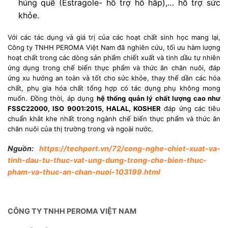
húng quế (Estragole- hỗ trợ hô hấp),… hỗ trợ sức
khỏe.
Với các tác dụng và giá trị của các hoạt chất sinh học mang lại,
Công ty TNHH PEROMA Việt Nam đã nghiên cứu, tối ưu hàm lượng
hoạt chất trong các dòng sản phẩm chiết xuất và tinh dầu tự nhiên
ứng dụng trong chế biến thực phẩm và thức ăn chăn nuôi, đáp
ứng xu hướng an toàn và tốt cho sức khỏe, thay thế dần các hóa
chất, phụ gia hóa chất tổng hợp có tác dụng phụ không mong
muốn. Đồng thời, áp dụng
hệ thống quản lý chất lượng cao như
FSSC22000, ISO 9001:2015, HALAL, KOSHER
đáp ứng các tiêu
chuẩn khắt khe nhất trong ngành chế biến thực phẩm và thức ăn
chăn nuôi của thị trường trong và ngoài nước.
Nguồn:
https://techport.vn/72/cong-nghe-chiet-xuat-va-
tinh-dau-tu-thuc-vat-ung-dung-trong-che-bien-thuc-
pham-va-thuc-an-chan-nuoi-103199.html
CÔNG TY TNHH PEROMA VIỆT NAM