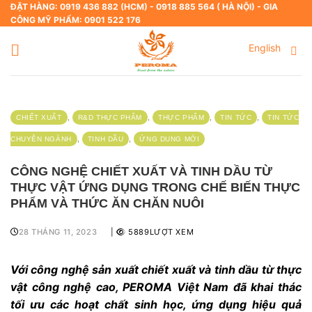
Skip
ĐẶT HÀNG: 0919 436 882 (HCM) - 0918 885 564 ( HÀ NỘI) - GIA
CÔNG MỸ PHẨM: 0901 522 176
to
content
English
,
,
,
,
CHIẾT XUẤT
R&D THỰC PHẨM
THỰC PHẨM
TIN TỨC
TIN TỨC
,
,
CHUYÊN NGÀNH
TINH DẦU
ỨNG DUNG MỚI
CÔNG NGHỆ CHIẾT XUẤT VÀ TINH DẦU TỪ
THỰC VẬT ỨNG DỤNG TRONG CHẾ BIẾN THỰC
PHẨM VÀ THỨC ĂN CHĂN NUÔI
28 THÁNG 11, 2023
|
5889LƯỢT XEM
Với công nghệ sản xuất chiết xuất và tinh dầu từ thực
vật công nghệ cao, PEROMA Việt Nam đã khai thác
tối ưu các hoạt chất sinh học, ứng dụng hiệu quả