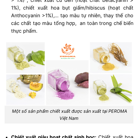
> 1%) , chiết xuất củ dền (hoạt chất betacyanin >
1%), chiết xuất hoa bụt giấm/hibiscus (hoạt chất
Anthocyanin >1%),… tạo màu tự nhiên, thay thế cho
các chất tạo màu tổng hợp, an toàn trong chế biến
thực phẩm.
Một số sản phẩm chiết xuất được sản xuất tại PEROMA
Việt Nam
Chiết xuất giàu hoạt chất sinh học:
Chiết xuất hoa