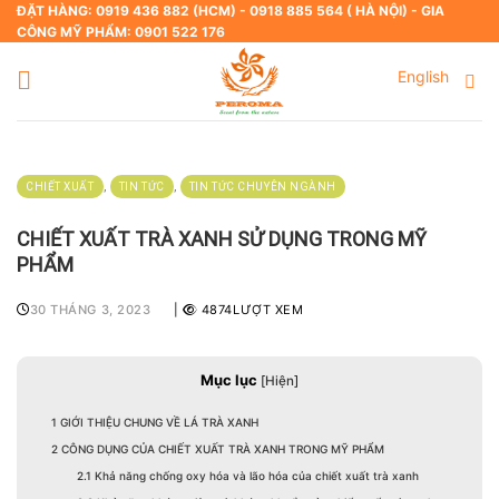
Skip
ĐẶT HÀNG: 0919 436 882 (HCM) - 0918 885 564 ( HÀ NỘI) - GIA
CÔNG MỸ PHẨM: 0901 522 176
to
content
English
,
,
CHIẾT XUẤT
TIN TỨC
TIN TỨC CHUYÊN NGÀNH
CHIẾT XUẤT TRÀ XANH SỬ DỤNG TRONG MỸ
PHẨM
30 THÁNG 3, 2023
|
4874LƯỢT XEM
Mục lục
[
Hiện
]
1
GIỚI THIỆU CHUNG VỀ LÁ TRÀ XANH
2
CÔNG DỤNG CỦA CHIẾT XUẤT TRÀ XANH TRONG MỸ PHẨM
2.1
Khả năng chống oxy hóa và lão hóa của chiết xuất trà xanh