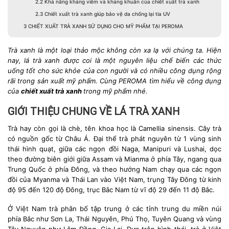
2.2
Khả năng kháng viêm và kháng khuẩn của chiết xuất trà xanh
2.3
Chiết xuất trà xanh giúp bảo vệ da chống lại tia UV
3
CHIẾT XUẤT TRÀ XANH SỬ DỤNG CHO MỸ PHẨM TẠI PEROMA
Trà xanh là một loại thảo mộc không còn xa lạ với chúng ta. Hiện
nay, lá trà xanh được coi là một nguyên liệu chế biến các thức
uống tốt cho sức khỏe của con người và có nhiều công dụng rộng
rãi trong sản xuất mỹ phẩm. Cùng PEROMA tìm hiểu về công dụng
của
chiết xuất trà xanh
trong mỹ phẩm nhé.
GIỚI THIỆU CHUNG VỀ LÁ TRÀ XANH
Trà hay còn gọi là chè, tên khoa học là Camellia sinensis. Cây trà
có nguồn gốc từ Châu Á. Đại thể trà phát nguyên từ 1 vùng sinh
thái hình quạt, giữa các ngọn đồi Naga, Manipuri và Lushai, dọc
theo đường biên giới giữa Assam và Mianma ở phía Tây, ngang qua
Trung Quốc ở phía Đông, và theo hướng Nam chạy qua các ngọn
đồi của Myanma và Thái Lan vào Việt Nam, trụng Tây Đông từ kinh
độ 95 đến 120 độ Đông, trục Bắc Nam từ vĩ độ 29 đến 11 độ Bắc.
Ở Việt Nam trà phân bố tập trung ở các tỉnh trung du miền núi
phía Bắc như Sơn La, Thái Nguyên, Phú Thọ, Tuyên Quang và vùng
Tây Nguyên như Lâm Đồng, Gia Lai. Dựa trên hình thái, trà ở Việt