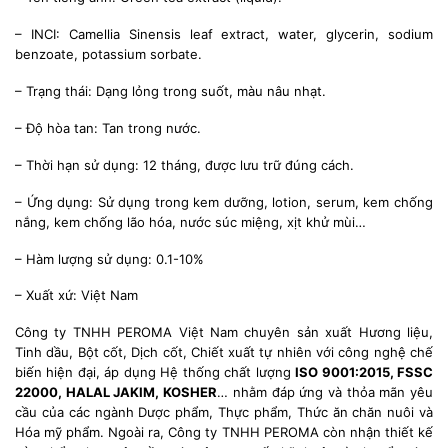
– INCI: Camellia Sinensis leaf extract, water, glycerin, sodium
benzoate, potassium sorbate.
– Trạng thái: Dạng lỏng trong suốt, màu nâu nhạt.
– Độ hòa tan: Tan trong nước.
– Thời hạn sử dụng: 12 tháng, được lưu trữ đúng cách.
– Ứng dụng: Sử dụng trong kem dưỡng, lotion, serum, kem chống
nắng, kem chống lão hóa, nước súc miệng, xịt khử mùi…
– Hàm lượng sử dụng: 0.1-10%
– Xuất xứ: Việt Nam
Công ty TNHH PEROMA Việt Nam chuyên sản xuất Hương liệu,
Tinh dầu, Bột cốt, Dịch cốt, Chiết xuất tự nhiên với công nghệ chế
biến hiện đại, áp dụng Hệ thống chất lượng
ISO 9001:2015, FSSC
22000, HALAL JAKIM, KOSHER
… nhằm đáp ứng và thỏa mãn yêu
cầu của các ngành Dược phẩm, Thực phẩm, Thức ăn chăn nuôi và
Hóa mỹ phẩm. Ngoài ra, Công ty TNHH PEROMA còn nhận thiết kế