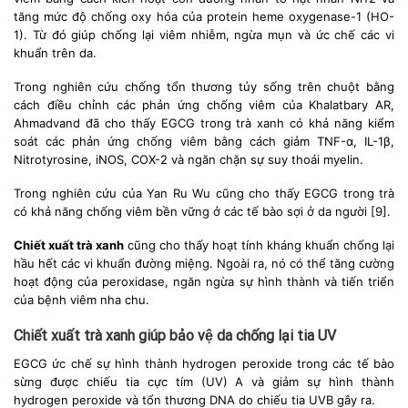
tăng mức độ chống oxy hóa của protein heme oxygenase-1 (HO-
1). Từ đó giúp chống lại viêm nhiễm, ngừa mụn và ức chế các vi
khuẩn trên da.
Trong nghiên cứu chống tổn thương tủy sống trên chuột bằng
cách điều chỉnh các phản ứng chống viêm của Khalatbary AR,
Ahmadvand đã cho thấy EGCG trong trà xanh có khả năng kiểm
soát các phản ứng chống viêm bằng cách giảm TNF-α, IL-1β,
Nitrotyrosine, iNOS, COX-2 và ngăn chặn sự suy thoái myelin.
Trong nghiên cứu của Yan Ru Wu cũng cho thấy EGCG trong trà
có khả năng chống viêm bền vững ở các tế bào sợi ở da người [9].
Chiết xuất trà xanh
cũng cho thấy hoạt tính kháng khuẩn chống lại
hầu hết các vi khuẩn đường miệng. Ngoài ra, nó có thể tăng cường
hoạt động của peroxidase, ngăn ngừa sự hình thành và tiến triển
của bệnh viêm nha chu.
Chiết xuất trà xanh giúp bảo vệ da chống lại tia UV
EGCG ức chế sự hình thành hydrogen peroxide trong các tế bào
sừng được chiếu tia cực tím (UV) A và giảm sự hình thành
hydrogen peroxide và tổn thương DNA do chiếu tia UVB gây ra.