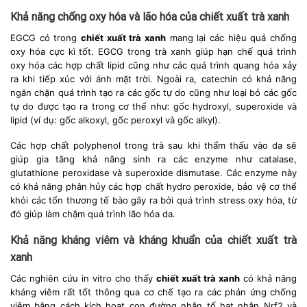
Khả năng chống oxy hóa và lão hóa của chiết xuất trà xanh
EGCG có trong
chiết xuất trà xanh
mang lại các hiệu quả chống
oxy hóa cực kì tốt. EGCG trong trà xanh giúp hạn chế quá trình
oxy hóa các hợp chất lipid cũng như các quá trình quang hóa xảy
ra khi tiếp xúc với ánh mặt trời. Ngoài ra, catechin có khả năng
ngăn chặn quá trình tạo ra các gốc tự do cũng như loại bỏ các gốc
tự do được tạo ra trong cơ thể như: gốc hydroxyl, superoxide và
lipid (ví dụ: gốc alkoxyl, gốc peroxyl và gốc alkyl).
Các hợp chất polyphenol trong trà sau khi thẩm thấu vào da sẽ
giúp gia tăng khả năng sinh ra các enzyme như catalase,
glutathione peroxidase và superoxide dismutase. Các enzyme này
có khả năng phân hủy các hợp chất hydro peroxide, bảo vệ cơ thể
khỏi các tổn thương tế bào gây ra bởi quá trình stress oxy hóa, từ
đó giúp làm chậm quá trình lão hóa da.
Khả năng kháng viêm và kháng khuẩn của chiết xuất trà
xanh
Các nghiên cứu in vitro cho thấy
chiết xuất trà xanh
có khả năng
kháng viêm rất tốt thông qua cơ chế tạo ra các phản ứng chống
viêm bằng cách kích hoạt con đường nhân tố hạt nhân Nrf2 và