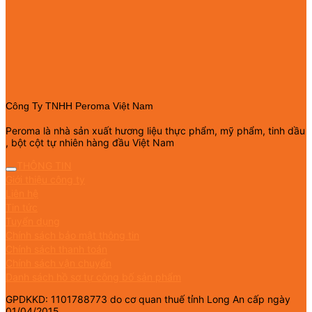
Công Ty TNHH Peroma Việt Nam
Peroma là nhà sản xuất hương liệu thực phẩm, mỹ phẩm, tinh dầu
, bột cột tự nhiên hàng đầu Việt Nam
THÔNG TIN
Giới thiệu công ty
Liên hệ
Tin tức
Tuyển dụng
Chính sách bảo mật thông tin
Chính sách thanh toán
Chính sách vận chuyển
Danh sách hồ sơ tự công bố sản phẩm
GPDKKD: 1101788773 do cơ quan thuế tỉnh Long An cấp ngày
01/04/2015