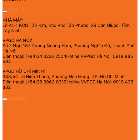
LIÊN HỆ
NHÀ MÁY:
Lô A1-1 KCN Tân Kim, Khu Phố Tân Phước, Xã Cần Giuộc, Tỉnh
Tây Ninh
VPGD HÀ NỘI:
Số 7 Ngõ 167 Dương Quảng Hàm, Phường Nghĩa Đô, Thành Phố
Hà Nội
Điện thoại: (+84)24 3226 2504Hotine VVPGD Hà Nội: 0918 885
564
VPGD HỒ CHÍ MINH:
343/5C Tô Hiến Thành, Phường Hòa Hưng, TP. Hồ Chí Minh
Điện thoại: (+84)28 3863 0319Hotine VVPGD Hà Nội: 0919 436
882
FANPAGE