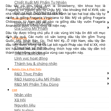
Chiết Xuất Mỹ Phẩm Tự Nhiên
Dâu tây có tên tiếng Anh là Strawberry, tên khoa học là
Tinh Dầu Tự Nhiên
Fragaria, có nguồn gốc từ Châu Mỹ. Vào khoảng thế kỉ XVIII, các
Bột – Dịch Tự Nhiên Cô Đặc
nhà thực vật học Châu Âu đã tiến hành lai tạo hai loại dâu tây tự
nhiên là giống Fragaria Virginiana từ Bắc Mỹ và giống Fragaria
Hương Liệu Mỹ Phẩm & Gia Công
Chiloensis từ Nam Mỹ để cho ra giống dâu tây vườn Fragaria
Hương Liệu Mỹ Phẩm
Ananassa được trồng rộng rãi hiện nay.
Gia Công Mỹ Phẩm
Dâu tây được trồng chủ yếu ở các vùng khí hậu ôn đới với mục
đích lấy quả. Các nước có sản lượng dâu tây lớn gồm Trung
Về chúng tôi
Quốc, Mỹ, Nhật Bản, Úc, Thổ Nhĩ Kỳ…Ở Việt Nam, dâu tây lần
Giới thiệu công ty
đầu tiên được trồng tại Đà Lạt bởi người Pháp vào thế kỉ XX, nhờ
Tầm nhìn sứ mệnh
khí hậu mát mẻ và thổ nhưỡng thích hợp nên dâu tây dần trở
thành cây trồng chủ lực của vùng cao nguyên này.
Triết lý hoạt động
Lĩnh vực hoạt động
Thành tựu & chứng nhận
Nghiên Cứu & Phát Triển
R&D Thực Phẩm
R&D Hương Liệu Mỹ Phẩm
R&D Mỹ Phẩm Tiêu Dùng
CSR
Nhân viên
Xã Hội
Nguyên liệu
Môi trường