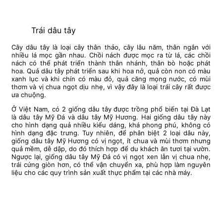
Trái dâu tây
Cây dâu tây là loại cây thân thảo, cây lâu năm, thân ngắn với
nhiều lá mọc gần nhau. Chồi nách được mọc ra từ lá, các chồi
nách có thể phát triển thành thân nhánh, thân bò hoặc phát
hoa. Quả dâu tây phát triển sau khi hoa nở, quả còn non có màu
xanh lục và khi chín có màu đỏ, quả căng mọng nước, có mùi
thơm và vị chua ngọt dịu nhẹ, vì vậy đây là loại trái cây rất được
ưa chuộng.
Ở Việt Nam, có 2 giống dâu tây được trồng phổ biến tại Đà Lạt
là dâu tây Mỹ Đá và dâu tây Mỹ Hương. Hai giống dâu tây này
cho hình dạng quả nhiều kiểu dáng, khá phong phú, không có
hình dạng đặc trưng. Tuy nhiên, để phân biệt 2 loại dâu này,
giống dâu tây Mỹ Hương có vị ngọt, ít chua và mùi thơm nhưng
quả mềm, dễ dập, do đó thích hợp để du khách ăn tươi tại vườn.
Ngược lại, giống dâu tây Mỹ Đá có vị ngọt xen lẫn vị chua nhẹ,
trái cứng giòn hơn, có thể vận chuyển xa, phù hợp làm nguyên
liệu cho các quy trình sản xuất thực phẩm tại các nhà máy.