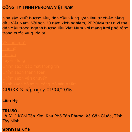
CÔNG TY TNHH PEROMA VIỆT NAM
Nhà sản xuất hương liệu, tinh dầu và nguyên liệu tự nhiên hàng
đầu Việt Nam. Với hơn 20 năm kinh nghiệm, PEROMA tự tin vị thế
dẫn đầu trong ngành hương liệu Việt Nam với mạng lưới phổ rộng
trong nước và quốc tế.
Về chúng tôi
Liên hệ
Tin tức
Tuyển dụng
Chính sách bảo mật thông tin
Chính sách thanh toán
Chính sách vận chuyển
Danh sách hồ sơ tự công bố sản phẩm
GPDKKD: cấp ngày 01/04/2015
Liên Hệ
TRỤ SỞ:
Lô A1-1 KCN Tân Kim, Khu Phố Tân Phước, Xã Cần Giuộc, Tỉnh
Tây Ninh
VPĐD HÀ NỘI: