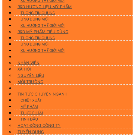
XU HƯỚNG THẾ GIỚI MỚI
R&D HƯƠNG LIỆU MỸ PHẨM
THÔNG TIN CHUNG
ỨNG DỤNG MỚI
XU HƯỚNG THẾ GIỚI MỚI
R&D MỸ PHẨM TIÊU DÙNG
THÔNG TIN CHUNG
ỨNG DỤNG MỚI
XU HƯỚNG THẾ GIỚI MỚI
CSR
NHÂN VIÊN
XÃ HỘI
NGUYÊN LIỆU
MÔI TRƯỜNG
Tin tức
TIN TỨC CHUYÊN NGÀNH
CHIẾT XUẤT
MỸ PHẨM
THỰC PHẨM
TINH DẦU
HOẠT ĐỘNG CÔNG TY
TUYỂN DỤNG