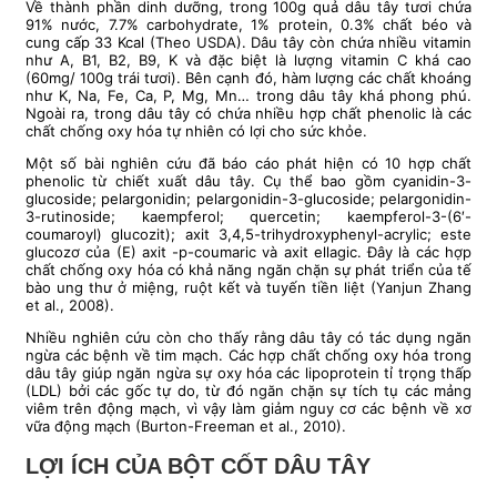
Về thành phần dinh dưỡng, trong 100g quả dâu tây tươi chứa
91% nước, 7.7% carbohydrate, 1% protein, 0.3% chất béo và
cung cấp 33 Kcal (Theo USDA). Dâu tây còn chứa nhiều vitamin
như A, B1, B2, B9, K và đặc biệt là lượng vitamin C khá cao
(60mg/ 100g trái tươi). Bên cạnh đó, hàm lượng các chất khoáng
như K, Na, Fe, Ca, P, Mg, Mn… trong dâu tây khá phong phú.
Ngoài ra, trong dâu tây có chứa nhiều hợp chất phenolic là các
chất chống oxy hóa tự nhiên có lợi cho sức khỏe.
Một số bài nghiên cứu đã báo cáo phát hiện có 10 hợp chất
phenolic từ chiết xuất dâu tây. Cụ thể bao gồm cyanidin-3-
glucoside; pelargonidin; pelargonidin-3-glucoside; pelargonidin-
3-rutinoside; kaempferol; quercetin; kaempferol-3-(6′-
coumaroyl) glucozit); axit 3,4,5-trihydroxyphenyl-acrylic; este
glucozơ của (E) axit -p-coumaric và axit ellagic. Đây là các hợp
chất chống oxy hóa có khả năng ngăn chặn sự phát triển của tế
bào ung thư ở miệng, ruột kết và tuyến tiền liệt (Yanjun Zhang
et al., 2008).
Nhiều nghiên cứu còn cho thấy rằng dâu tây có tác dụng ngăn
ngừa các bệnh về tim mạch. Các hợp chất chống oxy hóa trong
dâu tây giúp ngăn ngừa sự oxy hóa các lipoprotein tỉ trọng thấp
(LDL) bởi các gốc tự do, từ đó ngăn chặn sự tích tụ các mảng
viêm trên động mạch, vì vậy làm giảm nguy cơ các bệnh về xơ
vữa động mạch (Burton-Freeman et al., 2010).
LỢI ÍCH CỦA BỘT CỐT DÂU TÂY