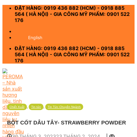
Skip
ĐẶT HÀNG: 0919 436 882 (HCM) - 0918 885
to
564 ( HÀ NỘI) - GIA CÔNG MỸ PHẨM: 0901 522
content
176
-
English
ĐẶT HÀNG: 0919 436 882 (HCM) - 0918 885
564 ( HÀ NỘI) - GIA CÔNG MỸ PHẨM: 0901 522
176
,
,
Chiết Xuất
Tin tức
Tin Tức Chuyên Ngành
BỘT CỐT DÂU TÂY- STRAWBERRY POWDER
30 THÁNG 3, 2023
23 THÁNG 2, 2024
|