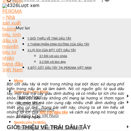
4326Lượt xem
Mục lục
1
GIỚI THIỆU VỀ TRÁI DÂU TÂY
2
THÀNH PHẦN DINH DƯỠNG CỦA DÂU TÂY
3
LỢI ÍCH CỦA BỘT CỐT DÂU TÂY
3.1
Đối với sức khỏe
3.2
Đối với làm đẹp
4
BỘT CỐT DÂU TÂY TẠI PEROMA VIỆT NAM
Menu
Bột cốt dâu tây là một trong những loại bột được sử dụng phổ
biến trong nấu ăn và làm bánh. Nó có nguồn gốc từ quả dâu
Hương Liệu Thực Phẩm
tây, một loại trái cây giàu dinh dưỡng và có nhiều lợi ích cho sức
Hương Ngọt
khỏe. Bột cốt dâu tây không chỉ mang lại hương vị thơm ngon
cho các món ăn mà còn cung cấp nhiều chất dinh dưỡng cần
Hương Mặn
thiết cho cơ thể. Trong bài viết này, chúng ta sẽ tìm hiểu về
Gia vị / Seasoning
những lợi ích của
bột cốt dâu tây
và cách sử dụng nó trong các
Hương Cho Vật Nuôi
món ăn hàng ngày.
Nguyên Liệu Tự Nhiên
GIỚI THIỆU VỀ TRÁI DÂU TÂY
Chiết Xuất Thực Phẩm Tự Nhiên