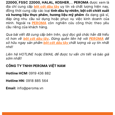
22000, FSSC 22000, HALAL, KOSHER
,…
PEROMA
được xem là
địa chỉ cung cấp
bột cốt dâu tây
uy tín và chất lượng hiện nay,
đồng thời cung cấp các loại
tinh dầu tự nhiên, bột cốt chiết xuất
và hương liệu thực phẩm, hương liệu mỹ phẩm
đa dạng giá sỉ,
đáp ứng nhu cầu sử dụng hoặc phục vụ việc kinh doanh của
mình. Ngoài ra
PEROMA
còn nghiên cứu công thức theo yêu
cầu riêng của khách hàng.
Qua bài viết
đã cung cấp bên trên, quý đọc giả chắc hẳn đã hiểu
rõ hơn về
bột cốt dâu tây
.
Đừng quên liên hệ với
PEROMA
để
sở hữu ngay sản phẩm
bột cốt dâu tây
chất lượng và uy tín nhất
nhé!
Liên hệ HOTLINE hoặc EMAIL để được tư vấn chi tiết và báo giá
sớm nhất!
CÔNG TY TNHH PEROMA VIỆT NAM
Hotline HCM:
0919 436 882
Hotline HN:
0918 885 564
Email:
info@peroma.vn