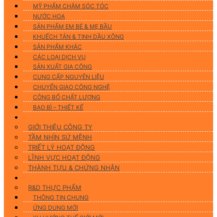
MỸ PHẨM CHĂM SÓC TÓC
NƯỚC HOA
SẢN PHẨM EM BÉ & MẸ BẦU
KHUẾCH TÁN & TINH DẦU XÔNG
SẢN PHẨM KHÁC
CÁC LOẠI DỊCH VỤ
SẢN XUẤT GIA CÔNG
CUNG CẤP NGUYÊN LIỆU
CHUYỂN GIAO CÔNG NGHỆ
CÔNG BỐ CHẤT LƯỢNG
BAO BÌ – THIẾT KẾ
Về chúng tôi
GIỚI THIỆU CÔNG TY
TẦM NHÌN SỨ MỆNH
TRIẾT LÝ HOẠT ĐỘNG
LĨNH VỰC HOẠT ĐỘNG
THÀNH TỰU & CHỨNG NHẬN
Nghiên Cứu & Phát Triển
R&D THỰC PHẨM
THÔNG TIN CHUNG
ỨNG DUNG MỚI