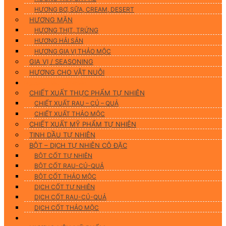
HƯƠNG BƠ, SỮA, CREAM, DESERT
HƯƠNG MẶN
HƯƠNG THỊT, TRỨNG
HƯƠNG HẢI SẢN
HƯƠNG GIA VỊ THẢO MỘC
GIA VỊ / SEASONING
HƯƠNG CHO VẬT NUÔI
Nguyên Liệu Tự Nhiên
CHIẾT XUẤT THỰC PHẨM TỰ NHIÊN
CHIẾT XUẤT RAU – CỦ – QUẢ
CHIẾT XUẤT THẢO MỘC
CHIẾT XUẤT MỸ PHẨM TỰ NHIÊN
TINH DẦU TỰ NHIÊN
BỘT – DỊCH TỰ NHIÊN CÔ ĐẶC
BỘT CỐT TỰ NHIÊN
BỘT CỐT RAU-CỦ-QUẢ
BỘT CỐT THẢO MỘC
DỊCH CỐT TỰ NHIÊN
DỊCH CỐT RAU-CỦ-QUẢ
DỊCH CỐT THẢO MỘC
Hương Liệu Mỹ Phẩm & Gia Công