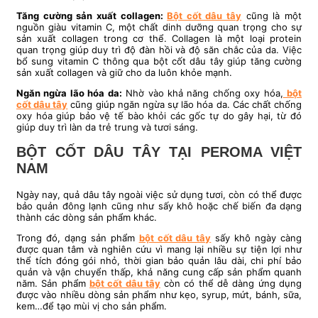
Tăng cường sản xuất collagen:
Bột cốt dâu tây
cũng là một
nguồn giàu vitamin C, một chất dinh dưỡng quan trọng cho sự
sản xuất collagen trong cơ thể. Collagen là một loại protein
quan trọng giúp duy trì độ đàn hồi và độ săn chắc của da. Việc
bổ sung vitamin C thông qua bột cốt dâu tây giúp tăng cường
sản xuất collagen và giữ cho da luôn khỏe mạnh.
Ngăn ngừa lão hóa da:
Nhờ vào khả năng chống oxy hóa,
bột
cốt dâu tây
cũng giúp ngăn ngừa sự lão hóa da. Các chất chống
oxy hóa giúp bảo vệ tế bào khỏi các gốc tự do gây hại, từ đó
giúp duy trì làn da trẻ trung và tươi sáng.
BỘT CỐT DÂU TÂY TẠI PEROMA VIỆT
NAM
Ngày nay, quả dâu tây ngoài việc sử dụng tươi, còn có thể được
bảo quản đông lạnh cũng như sấy khô hoặc chế biến đa dạng
thành các dòng sản phẩm khác.
Trong đó, dạng sản phẩm
bột cốt dâu tây
sấy khô ngày càng
được quan tâm và nghiên cứu vì mang lại nhiều sự tiện lợi như
thể tích đóng gói nhỏ, thời gian bảo quản lâu dài, chi phí bảo
quản và vận chuyển thấp, khả năng cung cấp sản phẩm quanh
năm. Sản phẩm
bột cốt dâu tây
còn có thể dễ dàng ứng dụng
được vào nhiều dòng sản phẩm như kẹo, syrup, mứt, bánh, sữa,
kem…để tạo mùi vị cho sản phẩm.