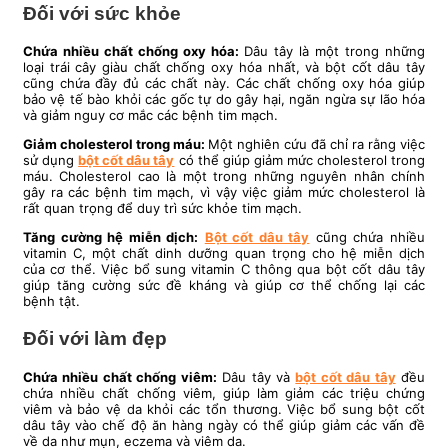
Đối với sức khỏe
Chứa nhiều chất chống oxy hóa:
Dâu tây là một trong những
loại trái cây giàu chất chống oxy hóa nhất, và bột cốt dâu tây
cũng chứa đầy đủ các chất này. Các chất chống oxy hóa giúp
bảo vệ tế bào khỏi các gốc tự do gây hại, ngăn ngừa sự lão hóa
và giảm nguy cơ mắc các bệnh tim mạch.
Giảm cholesterol trong máu:
Một nghiên cứu đã chỉ ra rằng việc
sử dụng
bột cốt dâu tây
có thể giúp giảm mức cholesterol trong
máu. Cholesterol cao là một trong những nguyên nhân chính
gây ra các bệnh tim mạch, vì vậy việc giảm mức cholesterol là
rất quan trọng để duy trì sức khỏe tim mạch.
Tăng cường hệ miễn dịch:
Bột cốt dâu tây
cũng chứa nhiều
vitamin C, một chất dinh dưỡng quan trọng cho hệ miễn dịch
của cơ thể. Việc bổ sung vitamin C thông qua bột cốt dâu tây
giúp tăng cường sức đề kháng và giúp cơ thể chống lại các
bệnh tật.
Đối với làm đẹp
Chứa nhiều chất chống viêm:
Dâu tây và
bột cốt dâu tây
đều
chứa nhiều chất chống viêm, giúp làm giảm các triệu chứng
viêm và bảo vệ da khỏi các tổn thương. Việc bổ sung bột cốt
dâu tây vào chế độ ăn hàng ngày có thể giúp giảm các vấn đề
về da như mụn, eczema và viêm da.