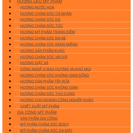
HƯƠNG LIỆU MỸ PHẨM
HƯƠNG NƯỚC HOA
HƯƠNG CHĂM SÓC CÁ NHÂN
HƯƠNG CHĂM SÓC DA
HƯƠNG CHĂM SÓC TÓC
HƯƠNG MỸ PHẨM TRANG ĐIỂM
HƯƠNG CHĂM SÓC EM BÉ
HƯƠNG CHĂM SÓC RĂNG MIỆNG
HƯƠNG SẢN PHẨM KHÁC
HƯƠNG CHĂM SÓC VẢI SỢI
HƯƠNG GIẶT XẢ
CÔNG NGHỆ VI BAO HƯƠNG VÀ KHỬ MÙI
HƯƠNG CHĂM SÓC KHÔNG GIAN SỐNG
HƯƠNG SẢN PHẨM TẨY RỬA
HƯƠNG CHĂM SÓC KHÔNG GIAN
HƯƠNG CHĂM SÓC THÚ CƯNG
HƯƠNG CHO NGÀNH CÔNG NGHIỆP KHÁC
CHIẾT XUẤT MỸ PHẨM
GIA CÔNG MỸ PHẨM
SẢN PHẨM GIA CÔNG
MỸ PHẨM CHĂM SÓC BODY
MỸ PHẨM CHĂM SÓC DA MẶT