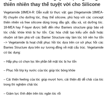
thiên nhiên thay thế tuyệt vời cho Silicone
Vegetamide 18MEA-R: Dẫn xuất từ thực vật: gạo (Vegetamide 18MEA-
R) chuyên cho dưỡng tóc, thay thế silicone, phù hợp với các concept
thiên nhiên và free silicone dùng trong dầu gội, dầu xả, xịt dưỡng tóc.
18-MEA hay F-layer được biết đến như Barriers structure giúp bảo vệ
tóc chắc khỏe khỏi bị hư tổn. Các hóa chất tạo kiểu uốn duỗi hoặc
nhuộm sẽ làm phá vỡ các Barrier Structure này làm tóc trở nên hư tổn
--> Vegetamide là hoạt chất phục hồi tóc dựa trên cơ sở phục hồi các
Barries Structure dựa trên sự tương đồng về mặt cấu trúc. Vegetamide
có tác dụng:
– Hấp phụ có chọn lọc lên phần bề mặt tóc bị hư tổn
– Phục hồi lớp kỵ nước của tóc giúp tóc bóng khỏe
– Cải thiện feeling của tóc giúp mượt hơn, cải thiện độ dễ chải của tóc
trong thí nghiệm chải tóc
– Giảm lực tĩnh điện trên tóc ngăn tóc rối