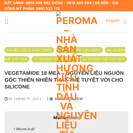
Skip
ĐẶT HÀNG: 0919 436 882 (HCM) - 0918 885 564 ( HÀ NỘI) - GIA
CÔNG MỸ PHẨM: 0901 522 176
to
content
English
,
,
NGHIÊN CỨU & PHÁT TRIỂN
R&D MỸ PHẨM TIÊU DÙNG
XU HƯỚNG
,
,
THẾ GIỚI MỚI
XU HƯỚNG THẾ GIỚI MỚI
XU HƯỚNG THẾ GIỚI MỚI
VEGETAMIDE 18 MEA – NGUYÊN LIỆU NGUỒN
GỐC THIÊN NHIÊN THAY THẾ TUYỆT VỜI CHO
SILICONE
30 THÁNG 11, 2023
|
4256LƯỢT XEM
Mục lục
[
Hiện
]
1
Silicone là gì?