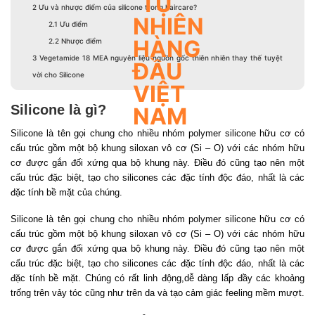
2
Ưu và nhược điểm của silicone trong haircare?
2.1
Ưu điểm
2.2
Nhược điểm
3
Vegetamide 18 MEA nguyên liệu nguồn gốc thiên nhiên thay thế tuyệt
vời cho Silicone
Silicone là gì?
Silicone là tên gọi chung cho nhiều nhóm polymer silicone hữu cơ có
cấu trúc gồm một bộ khung siloxan vô cơ (Si – O) với các nhóm hữu
cơ được gắn đối xứng qua bộ khung này. Điều đó cũng tạo nên một
cấu trúc đặc biệt, tạo cho silicones các đặc tính độc đáo, nhất là các
đặc tính bề mặt của chúng.
Silicone là tên gọi chung cho nhiều nhóm polymer silicone hữu cơ có
cấu trúc gồm một bộ khung siloxan vô cơ (Si – O) với các nhóm hữu
cơ được gắn đối xứng qua bộ khung này. Điều đó cũng tạo nên một
cấu trúc đặc biệt, tạo cho silicones các đặc tính độc đáo, nhất là các
đặc tính bề mặt. Chúng có rất linh động,dễ dàng lấp đầy các khoảng
trống trên vảy tóc cũng như trên da và tạo cảm giác feeling mềm mượt.