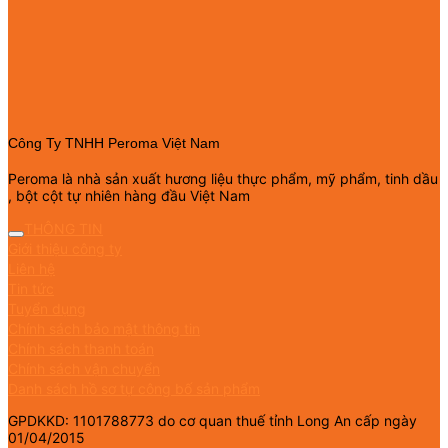
Công Ty TNHH Peroma Việt Nam
Peroma là nhà sản xuất hương liệu thực phẩm, mỹ phẩm, tinh dầu
, bột cột tự nhiên hàng đầu Việt Nam
THÔNG TIN
Giới thiệu công ty
Liên hệ
Tin tức
Tuyển dụng
Chính sách bảo mật thông tin
Chính sách thanh toán
Chính sách vận chuyển
Danh sách hồ sơ tự công bố sản phẩm
GPDKKD: 1101788773 do cơ quan thuế tỉnh Long An cấp ngày
01/04/2015