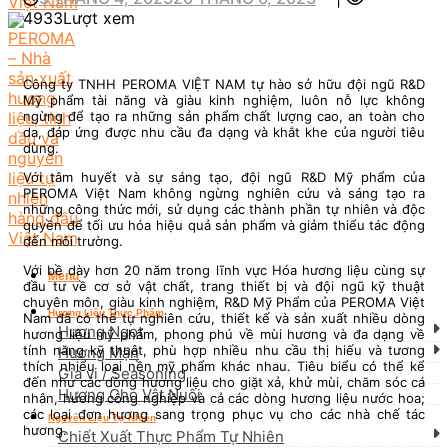
4933Lượt xem
Công ty TNHH PEROMA VIỆT NAM tự hào sở hữu đội ngũ R&D
Mỹ phẩm tài năng và giàu kinh nghiệm, luôn nỗ lực không
ngừng để tạo ra những sản phẩm chất lượng cao, an toàn cho
da, đáp ứng được nhu cầu đa dạng và khắt khe của người tiêu
dùng.
Với tâm huyết và sự sáng tạo, đội ngũ R&D Mỹ phẩm của
PEROMA Việt Nam không ngừng nghiên cứu và sáng tạo ra
những công thức mới, sử dụng các thành phần tự nhiên và độc
quyền để tối ưu hóa hiệu quả sản phẩm và giảm thiểu tác động
đến môi trường.
Với bề dày hơn 20 năm trong lĩnh vực Hóa hương liệu cùng sự
Menu
đầu tư về cơ sở vật chất, trang thiết bị và đội ngũ kỹ thuật
chuyên môn, giàu kinh nghiệm, R&D Mỹ Phẩm của PEROMA Việt
Hương Liệu Thực Phẩm
Nam đã có thể tự nghiên cứu, thiết kế và sản xuất nhiều dòng
Hương Ngọt
hương liệu mỹ phẩm, phong phú về mùi hương và đa dạng về
tính năng kỹ thuật, phù hợp nhiều nhu cầu thị hiếu và tương
Hương Mặn
thích nhiểu loại nền mỹ phẩm khác nhau. Tiêu biểu có thể kể
Gia vị / Seasoning
đến như các dòng hương liệu cho giặt xả, khử mùi, chăm sóc cá
Hương Cho Vật Nuôi
nhân, hương công nghiệp và cả các dòng hương liệu nước hoa;
các loại đơn hương sang trọng phục vụ cho các nhà chế tác
Nguyên Liệu Tự Nhiên
hương.
Chiết Xuất Thực Phẩm Tự Nhiên