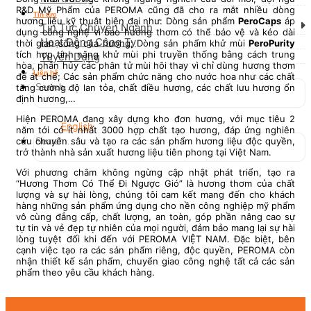
R&D Mỹ Phẩm của PEROMA cũng đã cho ra mắt nhiều dòng
Tin tức
hương liệu kỹ thuật hiện đại như: Dòng sản phẩm
PeroCaps
áp
Tin Tức Chuyên Ngành
dụng công nghệ vi bao hương thơm có thể bảo vệ và kéo dài
Hoạt Động Công Ty
thời gian sống của hương; Dòng sản phẩm khử mùi
PeroPurity
tích hợp tính năng khử mùi phi truyền thống bằng cách trung
Tuyển Dụng
hòa, phân hủy các phân tử mùi hôi thay vì chỉ dùng hương thơm
Liên hệ
để át chế; Các sản phẩm chức năng cho nước hoa như các chất
tăng cường độ lan tỏa, chất điều hương, các chất lưu hương ổn
định hương,…
Hiện PEROMA đang xây dựng kho đơn hương, với mục tiêu 2
English
năm tới có ít nhất 3000 hợp chất tạo hương, đáp ứng nghiên
cứu chuyên sâu và tạo ra các sản phẩm hương liệu độc quyền,
trở thành nhà sản xuất hương liệu tiên phong tại Việt Nam.
Với phương châm không ngừng cập nhật phát triển, tạo ra
“Hương Thơm Có Thể Đi Ngược Gió” là hương thơm của chất
lượng và sự hài lòng, chúng tôi cam kết mang đến cho khách
hàng những sản phẩm ứng dụng cho nền công nghiệp mỹ phẩm
vô cùng đẳng cấp, chất lượng, an toàn, góp phần nâng cao sự
tự tin và vẻ đẹp tự nhiên của mọi người, đảm bảo mang lại sự hài
lòng tuyệt đối khi đến với PEROMA VIỆT NAM. Đặc biệt, bên
cạnh việc tạo ra các sản phẩm riêng, độc quyền, PEROMA còn
nhận thiết kế sản phẩm, chuyển giao công nghệ tất cả các sản
phẩm theo yêu cầu khách hàng.