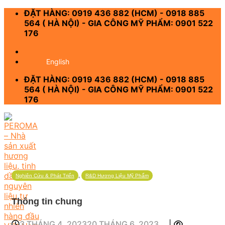
Skip
ĐẶT HÀNG: 0919 436 882 (HCM) - 0918 885
to
564 ( HÀ NỘI) - GIA CÔNG MỸ PHẨM: 0901 522
content
176
-
English
ĐẶT HÀNG: 0919 436 882 (HCM) - 0918 885
564 ( HÀ NỘI) - GIA CÔNG MỸ PHẨM: 0901 522
176
,
Nghiên Cứu & Phát Triển
R&D Hương Liệu Mỹ Phẩm
Thông tin chung
3 THÁNG 4, 2023
20 THÁNG 6, 2023
|