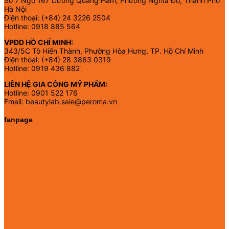
Số 7 Ngõ 167 Dương Quảng Hàm, Phường Nghĩa Đô, Thành Phố
Hà Nội
Điện thoại: (+84) 24 3226 2504
Hotline: 0918 885 564
VPĐD HỒ CHÍ MINH:
343/5C Tô Hiến Thành, Phường Hòa Hưng, TP. Hồ Chí Minh
Điện thoại: (+84) 28 3863 0319
Hotline: 0919 436 882
LIÊN HỆ GIA CÔNG MỸ PHẨM:
Hotline: 0901 522 176
Email: beautylab.sale@peroma.vn
fanpage