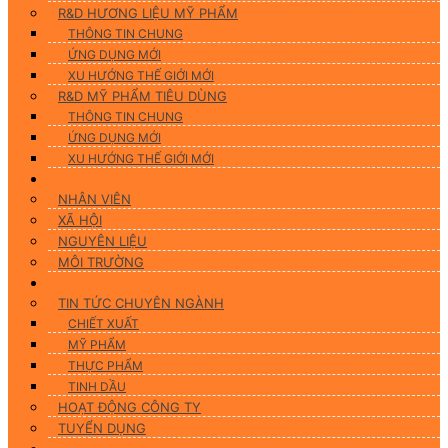
R&D HƯƠNG LIỆU MỸ PHẨM
THÔNG TIN CHUNG
ỨNG DỤNG MỚI
XU HƯỚNG THẾ GIỚI MỚI
R&D MỸ PHẨM TIÊU DÙNG
THÔNG TIN CHUNG
ỨNG DỤNG MỚI
XU HƯỚNG THẾ GIỚI MỚI
CSR
NHÂN VIÊN
XÃ HỘI
NGUYÊN LIỆU
MÔI TRƯỜNG
Tin tức
TIN TỨC CHUYÊN NGÀNH
CHIẾT XUẤT
MỸ PHẨM
THỰC PHẨM
TINH DẦU
HOẠT ĐỘNG CÔNG TY
TUYỂN DỤNG