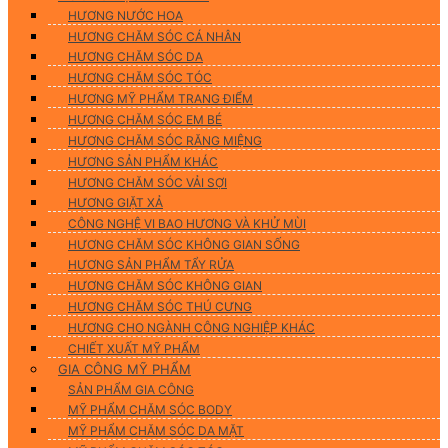
HƯƠNG NƯỚC HOA
HƯƠNG CHĂM SÓC CÁ NHÂN
HƯƠNG CHĂM SÓC DA
HƯƠNG CHĂM SÓC TÓC
HƯƠNG MỸ PHẨM TRANG ĐIỂM
HƯƠNG CHĂM SÓC EM BÉ
HƯƠNG CHĂM SÓC RĂNG MIỆNG
HƯƠNG SẢN PHẨM KHÁC
HƯƠNG CHĂM SÓC VẢI SỢI
HƯƠNG GIẶT XẢ
CÔNG NGHỆ VI BAO HƯƠNG VÀ KHỬ MÙI
HƯƠNG CHĂM SÓC KHÔNG GIAN SỐNG
HƯƠNG SẢN PHẨM TẨY RỬA
HƯƠNG CHĂM SÓC KHÔNG GIAN
HƯƠNG CHĂM SÓC THÚ CƯNG
HƯƠNG CHO NGÀNH CÔNG NGHIỆP KHÁC
CHIẾT XUẤT MỸ PHẨM
GIA CÔNG MỸ PHẨM
SẢN PHẨM GIA CÔNG
MỸ PHẨM CHĂM SÓC BODY
MỸ PHẨM CHĂM SÓC DA MẶT