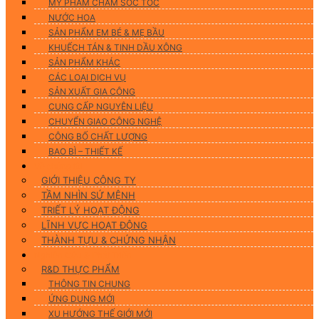
MỸ PHẨM CHĂM SÓC TÓC
NƯỚC HOA
SẢN PHẨM EM BÉ & MẸ BẦU
KHUẾCH TÁN & TINH DẦU XÔNG
SẢN PHẨM KHÁC
CÁC LOẠI DỊCH VỤ
SẢN XUẤT GIA CÔNG
CUNG CẤP NGUYÊN LIỆU
CHUYỂN GIAO CÔNG NGHỆ
CÔNG BỐ CHẤT LƯỢNG
BAO BÌ – THIẾT KẾ
Về chúng tôi
GIỚI THIỆU CÔNG TY
TẦM NHÌN SỨ MỆNH
TRIẾT LÝ HOẠT ĐỘNG
LĨNH VỰC HOẠT ĐỘNG
THÀNH TỰU & CHỨNG NHẬN
Nghiên Cứu & Phát Triển
R&D THỰC PHẨM
THÔNG TIN CHUNG
ỨNG DUNG MỚI
XU HƯỚNG THẾ GIỚI MỚI