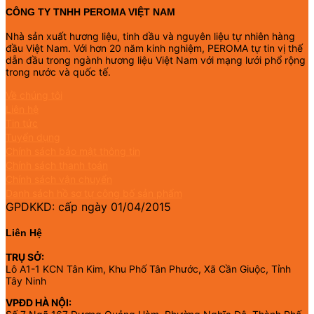
CÔNG TY TNHH PEROMA VIỆT NAM
Nhà sản xuất hương liệu, tinh dầu và nguyên liệu tự nhiên hàng
đầu Việt Nam. Với hơn 20 năm kinh nghiệm, PEROMA tự tin vị thế
dẫn đầu trong ngành hương liệu Việt Nam với mạng lưới phổ rộng
trong nước và quốc tế.
Về chúng tôi
Liên hệ
Tin tức
Tuyển dụng
Chính sách bảo mật thông tin
Chính sách thanh toán
Chính sách vận chuyển
Danh sách hồ sơ tự công bố sản phẩm
GPDKKD: cấp ngày 01/04/2015
Liên Hệ
TRỤ SỞ:
Lô A1-1 KCN Tân Kim, Khu Phố Tân Phước, Xã Cần Giuộc, Tỉnh
Tây Ninh
VPĐD HÀ NỘI: