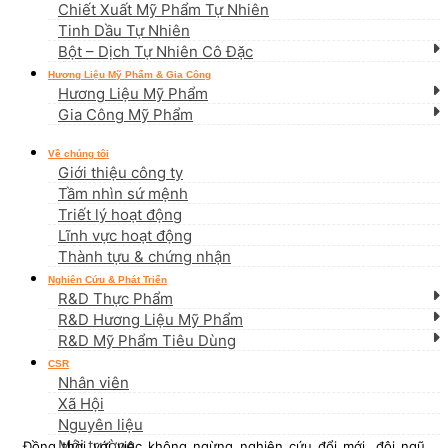
Chiết Xuất Mỹ Phẩm Tự Nhiên
Tinh Dầu Tự Nhiên
Bột – Dịch Tự Nhiên Cô Đặc
Hương Liệu Mỹ Phẩm & Gia Công
Hương Liệu Mỹ Phẩm
Gia Công Mỹ Phẩm
Về chúng tôi
Giới thiệu công ty
Tầm nhìn sứ mệnh
Triết lý hoạt động
Lĩnh vực hoạt động
Thành tựu & chứng nhận
Nghiên Cứu & Phát Triển
R&D Thực Phẩm
R&D Hương Liệu Mỹ Phẩm
R&D Mỹ Phẩm Tiêu Dùng
CSR
Nhân viên
Xã Hội
Nguyên liệu
Môi trường
Đồng thời với việc không ngừng nghiên cứu đổi mới, đội ngũ