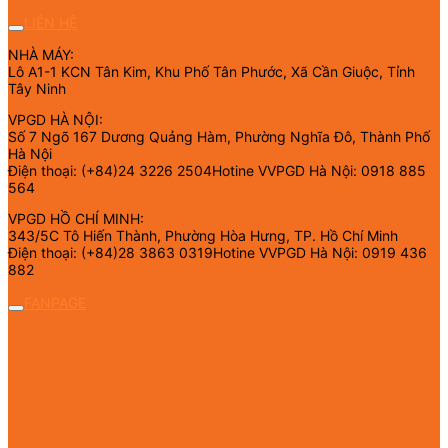
LIÊN HỆ
NHÀ MÁY:
Lô A1-1 KCN Tân Kim, Khu Phố Tân Phước, Xã Cần Giuộc, Tỉnh
Tây Ninh
VPGD HÀ NỘI:
Số 7 Ngõ 167 Dương Quảng Hàm, Phường Nghĩa Đô, Thành Phố
Hà Nội
Điện thoại: (+84)24 3226 2504Hotine VVPGD Hà Nội: 0918 885
564
VPGD HỒ CHÍ MINH:
343/5C Tô Hiến Thành, Phường Hòa Hưng, TP. Hồ Chí Minh
Điện thoại: (+84)28 3863 0319Hotine VVPGD Hà Nội: 0919 436
882
FANPAGE