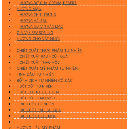
HƯƠNG BƠ, SỮA, CREAM, DESERT
HƯƠNG MẶN
HƯƠNG THỊT, TRỨNG
HƯƠNG HẢI SẢN
HƯƠNG GIA VỊ THẢO MỘC
GIA VỊ / SEASONING
HƯƠNG CHO VẬT NUÔI
Nguyên Liệu Tự Nhiên
CHIẾT XUẤT THỰC PHẨM TỰ NHIÊN
CHIẾT XUẤT RAU – CỦ – QUẢ
CHIẾT XUẤT THẢO MỘC
CHIẾT XUẤT MỸ PHẨM TỰ NHIÊN
TINH DẦU TỰ NHIÊN
BỘT – DỊCH TỰ NHIÊN CÔ ĐẶC
BỘT CỐT TỰ NHIÊN
BỘT CỐT RAU-CỦ-QUẢ
BỘT CỐT THẢO MỘC
DỊCH CỐT TỰ NHIÊN
DỊCH CỐT RAU-CỦ-QUẢ
DỊCH CỐT THẢO MỘC
Hương Liệu Mỹ Phẩm & Gia Công
HƯƠNG LIỆU MỸ PHẨM