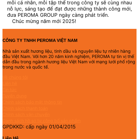
mỗi cá nhân, mỗi tập thể trong công ty sẽ cùng nhau
nỗ lực, sáng tạo để đạt được những thành công mới,
đưa PEROMA GROUP ngày càng phát triển.
Chúc mừng năm mới 2025!
CÔNG TY TNHH PEROMA VIỆT NAM
Nhà sản xuất hương liệu, tinh dầu và nguyên liệu tự nhiên hàng
đầu Việt Nam. Với hơn 20 năm kinh nghiệm, PEROMA tự tin vị thế
dẫn đầu trong ngành hương liệu Việt Nam với mạng lưới phổ rộng
trong nước và quốc tế.
Về chúng tôi
Liên hệ
Tin tức
Tuyển dụng
Chính sách bảo mật thông tin
Chính sách thanh toán
Chính sách vận chuyển
Danh sách hồ sơ tự công bố sản phẩm
GPDKKD: cấp ngày 01/04/2015
Liên Hệ