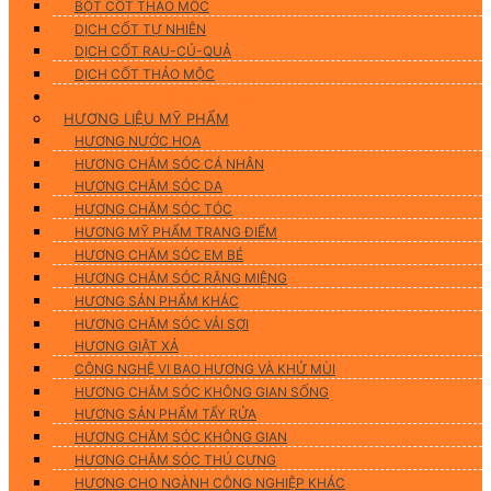
BỘT CỐT THẢO MỘC
DỊCH CỐT TỰ NHIÊN
DỊCH CỐT RAU-CỦ-QUẢ
DỊCH CỐT THẢO MỘC
Hương Liệu Mỹ Phẩm & Gia Công
HƯƠNG LIỆU MỸ PHẨM
HƯƠNG NƯỚC HOA
HƯƠNG CHĂM SÓC CÁ NHÂN
HƯƠNG CHĂM SÓC DA
HƯƠNG CHĂM SÓC TÓC
HƯƠNG MỸ PHẨM TRANG ĐIỂM
HƯƠNG CHĂM SÓC EM BÉ
HƯƠNG CHĂM SÓC RĂNG MIỆNG
HƯƠNG SẢN PHẨM KHÁC
HƯƠNG CHĂM SÓC VẢI SỢI
HƯƠNG GIẶT XẢ
CÔNG NGHỆ VI BAO HƯƠNG VÀ KHỬ MÙI
HƯƠNG CHĂM SÓC KHÔNG GIAN SỐNG
HƯƠNG SẢN PHẨM TẨY RỬA
HƯƠNG CHĂM SÓC KHÔNG GIAN
HƯƠNG CHĂM SÓC THÚ CƯNG
HƯƠNG CHO NGÀNH CÔNG NGHIỆP KHÁC