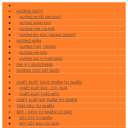
Hương Liệu Thực Phẩm
HƯƠNG NGỌT
HƯƠNG NƯỚC GIẢI KHÁT
HƯƠNG BÁNH KẸO
HƯƠNG TRÀ, CÀ PHÊ
HƯƠNG BƠ, SỮA, CREAM, DESERT
HƯƠNG MẶN
HƯƠNG THỊT, TRỨNG
HƯƠNG HẢI SẢN
HƯƠNG GIA VỊ THẢO MỘC
GIA VỊ / SEASONING
HƯƠNG CHO VẬT NUÔI
Nguyên Liệu Tự Nhiên
CHIẾT XUẤT THỰC PHẨM TỰ NHIÊN
CHIẾT XUẤT RAU – CỦ – QUẢ
CHIẾT XUẤT THẢO MỘC
CHIẾT XUẤT MỸ PHẨM TỰ NHIÊN
TINH DẦU TỰ NHIÊN
BỘT – DỊCH TỰ NHIÊN CÔ ĐẶC
BỘT CỐT TỰ NHIÊN
BỘT CỐT RAU-CỦ-QUẢ