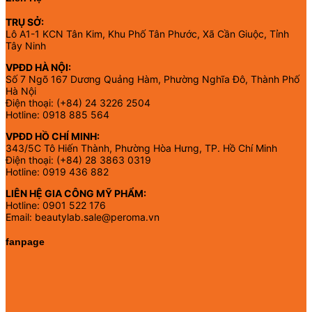
TRỤ SỞ:
Lô A1-1 KCN Tân Kim, Khu Phố Tân Phước, Xã Cần Giuộc, Tỉnh
Tây Ninh
VPĐD HÀ NỘI:
Số 7 Ngõ 167 Dương Quảng Hàm, Phường Nghĩa Đô, Thành Phố
Hà Nội
Điện thoại: (+84) 24 3226 2504
Hotline: 0918 885 564
VPĐD HỒ CHÍ MINH:
343/5C Tô Hiến Thành, Phường Hòa Hưng, TP. Hồ Chí Minh
Điện thoại: (+84) 28 3863 0319
Hotline: 0919 436 882
LIÊN HỆ GIA CÔNG MỸ PHẨM:
Hotline: 0901 522 176
Email: beautylab.sale@peroma.vn
fanpage