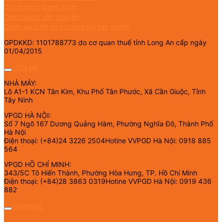
Chính sách thanh toán
Chính sách vận chuyển
Danh sách hồ sơ tự công bố sản phẩm
GPDKKD: 1101788773 do cơ quan thuế tỉnh Long An cấp ngày
01/04/2015
LIÊN HỆ
NHÀ MÁY:
Lô A1-1 KCN Tân Kim, Khu Phố Tân Phước, Xã Cần Giuộc, Tỉnh
Tây Ninh
VPGD HÀ NỘI:
Số 7 Ngõ 167 Dương Quảng Hàm, Phường Nghĩa Đô, Thành Phố
Hà Nội
Điện thoại: (+84)24 3226 2504Hotine VVPGD Hà Nội: 0918 885
564
VPGD HỒ CHÍ MINH:
343/5C Tô Hiến Thành, Phường Hòa Hưng, TP. Hồ Chí Minh
Điện thoại: (+84)28 3863 0319Hotine VVPGD Hà Nội: 0919 436
882
FANPAGE