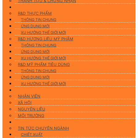
THÀNH TỰU & CHỨNG NHẬN
Nghiên Cứu & Phát Triển
R&D THỰC PHẨM
THÔNG TIN CHUNG
ỨNG DUNG MỚI
XU HƯỚNG THẾ GIỚI MỚI
R&D HƯƠNG LIỆU MỸ PHẨM
THÔNG TIN CHUNG
ỨNG DỤNG MỚI
XU HƯỚNG THẾ GIỚI MỚI
R&D MỸ PHẨM TIÊU DÙNG
THÔNG TIN CHUNG
ỨNG DỤNG MỚI
XU HƯỚNG THẾ GIỚI MỚI
CSR
NHÂN VIÊN
XÃ HỘI
NGUYÊN LIỆU
MÔI TRƯỜNG
Tin tức
TIN TỨC CHUYÊN NGÀNH
CHIẾT XUẤT