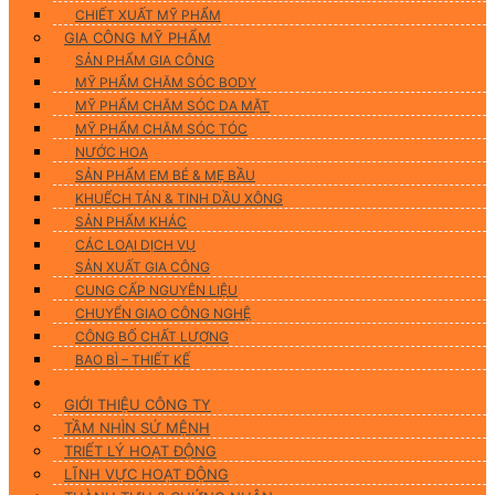
CHIẾT XUẤT MỸ PHẨM
GIA CÔNG MỸ PHẨM
SẢN PHẨM GIA CÔNG
MỸ PHẨM CHĂM SÓC BODY
MỸ PHẨM CHĂM SÓC DA MẶT
MỸ PHẨM CHĂM SÓC TÓC
NƯỚC HOA
SẢN PHẨM EM BÉ & MẸ BẦU
KHUẾCH TÁN & TINH DẦU XÔNG
SẢN PHẨM KHÁC
CÁC LOẠI DỊCH VỤ
SẢN XUẤT GIA CÔNG
CUNG CẤP NGUYÊN LIỆU
CHUYỂN GIAO CÔNG NGHỆ
CÔNG BỐ CHẤT LƯỢNG
BAO BÌ – THIẾT KẾ
Về chúng tôi
GIỚI THIỆU CÔNG TY
TẦM NHÌN SỨ MỆNH
TRIẾT LÝ HOẠT ĐỘNG
LĨNH VỰC HOẠT ĐỘNG