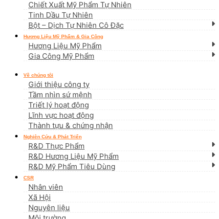
Chiết Xuất Mỹ Phẩm Tự Nhiên
Tinh Dầu Tự Nhiên
Bột – Dịch Tự Nhiên Cô Đặc
Hương Liệu Mỹ Phẩm & Gia Công
Hương Liệu Mỹ Phẩm
Gia Công Mỹ Phẩm
Về chúng tôi
Giới thiệu công ty
Tầm nhìn sứ mệnh
Triết lý hoạt động
Lĩnh vực hoạt động
Thành tựu & chứng nhận
Nghiên Cứu & Phát Triển
R&D Thực Phẩm
R&D Hương Liệu Mỹ Phẩm
R&D Mỹ Phẩm Tiêu Dùng
CSR
Nhân viên
Xã Hội
Nguyên liệu
Môi trường