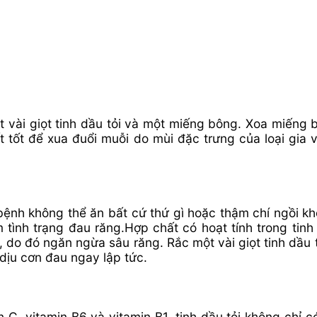
 vài giọt tinh dầu tỏi và một miếng bông. Xoa miếng b
ất tốt để xua đuổi muỗi do mùi đặc trưng của loại gia 
bệnh không thể ăn bất cứ thứ gì hoặc thậm chí ngồi k
 tình trạng đau răng.Hợp chất có hoạt tính trong tinh 
 do đó ngăn ngừa sâu răng. Rắc một vài giọt tinh dầu
dịu cơn đau ngay lập tức.
n C, vitamin B6 và vitamin B1, tinh dầu tỏi không chỉ