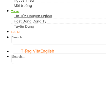
Nguyên liệu
Môi trường
Tin tức
Tin Tức Chuyên Ngành
Hoạt Động Công Ty
Tuyển Dụng
Liên hệ
Tiếng Việt
English