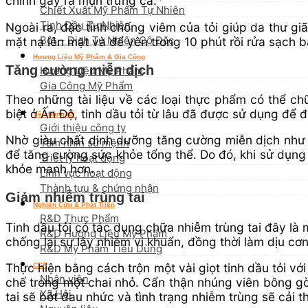
chính gây ra mụn trứng cá.
Chiết Xuất Mỹ Phẩm Tự Nhiên
Tinh Dầu Tự Nhiên
Ngoài ra, đặc tính chống viêm của tỏi giúp da thư gi
Bột – Dịch Tự Nhiên Cô Đặc
mặt nạ lên mặt và để yên trong 10 phút rồi rửa sạch b
Hương Liệu Mỹ Phẩm & Gia Công
Tăng cường miễn dịch
Hương Liệu Mỹ Phẩm
Gia Công Mỹ Phẩm
Theo những tài liệu về các loại thực phẩm có thể ch
biệt ở Ấn Độ, tinh dầu tỏi từ lâu đã được sử dụng để đi
Về chúng tôi
Giới thiệu công ty
Nhờ giàu chất dinh dưỡng tăng cường miễn dịch như vit
Tầm nhìn sứ mệnh
để tăng cường sức khỏe tổng thể. Do đó, khi sử dụng t
Triết lý hoạt động
khỏe mạnh hơn.
Lĩnh vực hoạt động
Thành tựu & chứng nhận
Giảm nhiễm trùng tai
Nghiên Cứu & Phát Triển
R&D Thực Phẩm
Tinh dầu tỏi có tác dụng chữa nhiễm trùng tai đây là
R&D Hương Liệu Mỹ Phẩm
chống lại sự lây nhiễm vi khuẩn, đồng thời làm dịu cơ
R&D Mỹ Phẩm Tiêu Dùng
Thực hiện bằng cách trộn một vài giọt tinh dầu tỏi vớ
CSR
Nhân viên
chế trong một chai nhỏ. Cẩn thận nhúng viên bông gò
Xã Hội
tai sẽ bớt đau nhức và tình trạng nhiễm trùng sẽ cải t