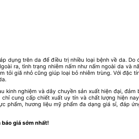
áp dụng trên da để điều trị nhiều loại bệnh về da. Do
oài ra, tình trạng nhiễm nấm như nấm ngoài da và n
 tỏi giã nhỏ cũng giúp loại bỏ nhiễm trùng. Với đặc tí
da.
u kinh nghiệm và dây chuyền sản xuất hiện đại, đảm 
hỉ cung cấp chiết xuất uy tín và chất lượng hiện na
 thực phẩm, hương liệu mỹ phẩm đa dạng giá sỉ, đáp ứ
à báo giá sớm nhất!