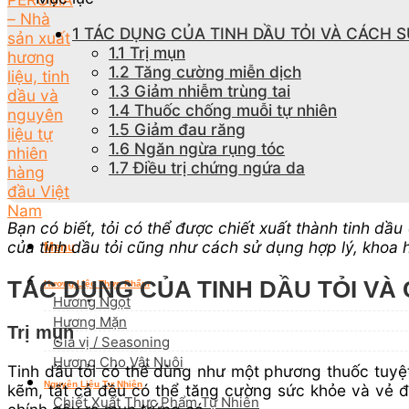
1
TÁC DỤNG CỦA TINH DẦU TỎI VÀ CÁCH 
1.1
Trị mụn
1.2
Tăng cường miễn dịch
1.3
Giảm nhiễm trùng tai
1.4
Thuốc chống muỗi tự nhiên
1.5
Giảm đau răng
1.6
Ngăn ngừa rụng tóc
1.7
Điều trị chứng ngứa da
Bạn có biết, tỏi có thể được chiết xuất thành tinh d
của tinh dầu tỏi cũng như cách sử dụng hợp lý, khoa 
Menu
TÁC DỤNG CỦA TINH DẦU TỎI VÀ
Hương Liệu Thực Phẩm
Hương Ngọt
Hương Mặn
Trị mụn
Gia vị / Seasoning
Hương Cho Vật Nuôi
Tinh dầu tỏi có thể dùng như một phương thuốc tuyệt 
Nguyên Liệu Tự Nhiên
kẽm, tất cả đều có thể tăng cường sức khỏe và vẻ đ
Chiết Xuất Thực Phẩm Tự Nhiên