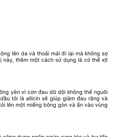
ông lên da và thoải mái đi lại mà không sợ
vị này, thêm một cách sử dụng là có thể xịt
hông yên vì cơn đau dữ dội không thể nguôi
dầu tỏi là allicin sẽ giúp giảm đau răng và
 tỏi lên một miếng bông gòn và ấn vào vùng
 có công dụng ngăn ngừa rụng tóc và hư tổn