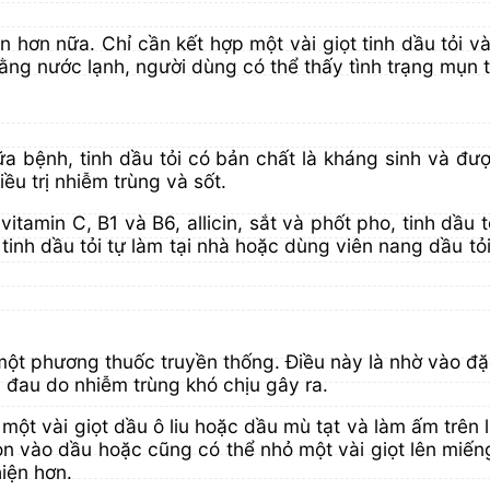
ãn hơn nữa. Chỉ cần kết hợp một vài giọt tinh dầu tỏi
ằng nước lạnh, người dùng có thể thấy tình trạng mụn t
ữa bệnh, tinh dầu tỏi có bản chất là kháng sinh và đư
ều trị nhiễm trùng và sốt.
amin C, B1 và ​​B6, allicin, sắt và phốt pho, tinh dầu
inh dầu tỏi tự làm tại nhà hoặc dùng viên nang dầu tỏi
 một phương thuốc truyền thống. Điều này là nhờ vào đ
n đau do nhiễm trùng khó chịu gây ra.
i một vài giọt dầu ô liu hoặc dầu mù tạt và làm ấm trê
n vào dầu hoặc cũng có thể nhỏ một vài giọt lên miếng
hiện hơn.