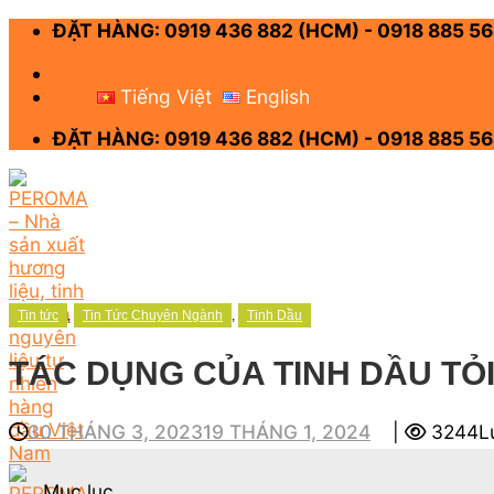
Skip
ĐẶT HÀNG: 0919 436 882 (HCM) - 0918 885 56
to
content
-
Tiếng Việt
English
ĐẶT HÀNG: 0919 436 882 (HCM) - 0918 885 56
Tin tức
,
Tin Tức Chuyên Ngành
,
Tinh Dầu
TÁC DỤNG CỦA TINH DẦU TỎ
30 THÁNG 3, 2023
19 THÁNG 1, 2024
|
3244Lư
Mục lục