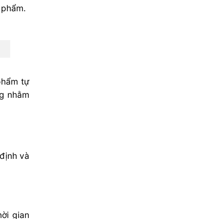
c phẩm.
phẩm tự
ng nhằm
 định và
ời gian