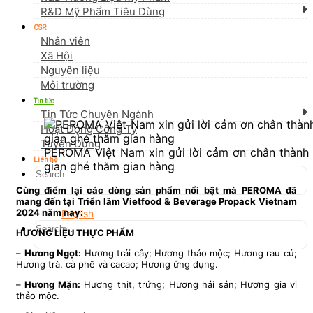
R&D Mỹ Phẩm Tiêu Dùng
CSR
Nhân viên
Xã Hội
Nguyên liệu
Môi trường
Tin tức
Tin Tức Chuyên Ngành
Hoạt Động Công Ty
Tuyển Dụng
PEROMA Việt Nam xin gửi lời cảm ơn chân thành 
Liên hệ
gian ghé thăm gian hàng
Cùng điểm lại các dòng sản phẩm nổi bật mà PEROMA đã
mang đến tại Triển lãm Vietfood & Beverage Propack Vietnam
2024 năm nay:
English
HƯƠNG LIỆU THỰC PHẨM
–
Hương Ngọt:
Hương trái cây; Hương thảo mộc; Hương rau củ;
Hương trà, cà phê và cacao; Hương ứng dụng.
–
Hương Mặn:
Hương thịt, trứng; Hương hải sản; Hương gia vị
thảo mộc.