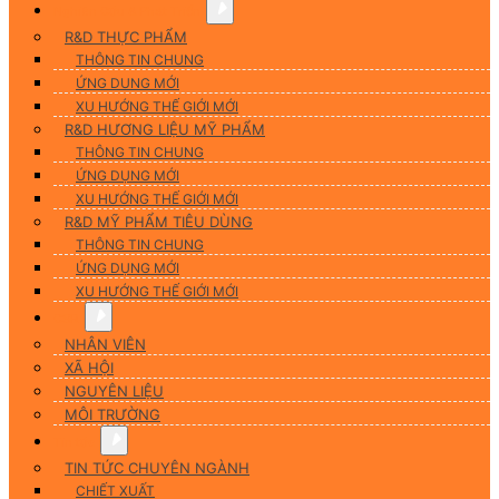
Nghiên Cứu & Phát Triển
R&D THỰC PHẨM
THÔNG TIN CHUNG
ỨNG DUNG MỚI
XU HƯỚNG THẾ GIỚI MỚI
R&D HƯƠNG LIỆU MỸ PHẨM
THÔNG TIN CHUNG
ỨNG DỤNG MỚI
XU HƯỚNG THẾ GIỚI MỚI
R&D MỸ PHẨM TIÊU DÙNG
THÔNG TIN CHUNG
ỨNG DỤNG MỚI
XU HƯỚNG THẾ GIỚI MỚI
CSR
NHÂN VIÊN
XÃ HỘI
NGUYÊN LIỆU
MÔI TRƯỜNG
Tin tức
TIN TỨC CHUYÊN NGÀNH
CHIẾT XUẤT