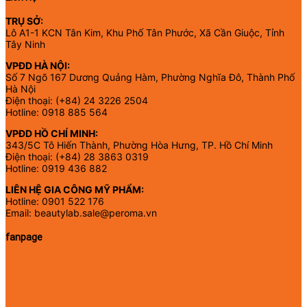
TRỤ SỞ:
Lô A1-1 KCN Tân Kim, Khu Phố Tân Phước, Xã Cần Giuộc, Tỉnh
Tây Ninh
VPĐD HÀ NỘI:
Số 7 Ngõ 167 Dương Quảng Hàm, Phường Nghĩa Đô, Thành Phố
Hà Nội
Điện thoại: (+84) 24 3226 2504
Hotline: 0918 885 564
VPĐD HỒ CHÍ MINH:
343/5C Tô Hiến Thành, Phường Hòa Hưng, TP. Hồ Chí Minh
Điện thoại: (+84) 28 3863 0319
Hotline: 0919 436 882
LIÊN HỆ GIA CÔNG MỸ PHẨM:
Hotline: 0901 522 176
Email: beautylab.sale@peroma.vn
fanpage