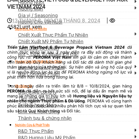
Hương Ngọt
VIETNAM 2024
Hương Mặn
Gia vị / Seasoning
13 THÁNG 8, 2024
13 THÁNG 8, 2024
|
Hương Cho Vật Nuôi
4582Lượt xem
Nguyên Liệu Tự Nhiên
Chiết Xuất Thực Phẩm Tự Nhiên
Chiết Xuất Mỹ Phẩm Tự Nhiên
Triển Lãm Vietfood & Beverage Propack Vietnam 2024
đã
Tinh Dầu Tự Nhiên
chính thức khép lại sau 3 ngày diễn ra đầy sôi động và thành
Bột – Dịch Tự Nhiên Cô Đặc
công rực rỡ.
PEROMA Việt Nam
xin gửi lời cảm ơn chân thành
đến toàn bộ Quý Khách hàng và Đối tác đã dành thời gian ghé
Hương Liệu Mỹ Phẩm & Gia Công
thăm gian hàng của chúng tôi. Sự hiện diện và ủng hộ của quý
Hương Liệu Mỹ Phẩm
vị là nguồn động lực to lớn để PEROMA không ngừng nỗ lực và
Gia Công Mỹ Phẩm
phát triển hơn nữa trong tương lai.
Trong 3 ngày diễn ra triển lãm từ 8/8 – 10/8/2024, gian hàng
Về chúng tôi
PEROMA
đã diễn ra hết sức sôi nổi, để lại dấu ấn mạnh mẽ và
Giới thiệu công ty
mang lại những giá trị hữu ích về
Hương liệu và Nguyên liệu tự
Tầm nhìn sứ mệnh
nhiên cho ngành Thực phẩm & Đồ Uống
. PEROMA vô cùng hạnh
Triết lý hoạt động
phúc khi nhận được khá nhiều phản hồi tích cực và sự quan tâm
sâu sắc từ Quý Khách hàng và Đối tác.
Lĩnh vực hoạt động
Thành tựu & chứng nhận
Nghiên Cứu & Phát Triển
R&D Thực Phẩm
R&D Hương Liệu Mỹ Phẩm