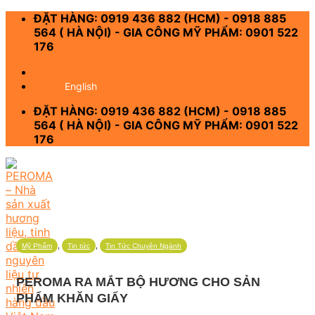
Skip
ĐẶT HÀNG: 0919 436 882 (HCM) - 0918 885
to
564 ( HÀ NỘI) - GIA CÔNG MỸ PHẨM: 0901 522
content
176
-
English
ĐẶT HÀNG: 0919 436 882 (HCM) - 0918 885
564 ( HÀ NỘI) - GIA CÔNG MỸ PHẨM: 0901 522
176
,
,
Mỹ Phẩm
Tin tức
Tin Tức Chuyên Ngành
PEROMA RA MẮT BỘ HƯƠNG CHO SẢN
PHẨM KHĂN GIẤY