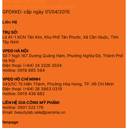
Chính sách vận chuyển
Danh sách hồ sơ tự công bố sản phẩm
GPDKKD: cấp ngày 01/04/2015
Liên Hệ
TRỤ SỞ:
Lô A1-1 KCN Tân Kim, Khu Phố Tân Phước, Xã Cần Giuộc, Tỉnh
Tây Ninh
VPĐD HÀ NỘI:
Số 7 Ngõ 167 Dương Quảng Hàm, Phường Nghĩa Đô, Thành Phố
Hà Nội
Điện thoại: (+84) 24 3226 2504
Hotline: 0918 885 564
VPĐD HỒ CHÍ MINH:
343/5C Tô Hiến Thành, Phường Hòa Hưng, TP. Hồ Chí Minh
Điện thoại: (+84) 28 3863 0319
Hotline: 0919 436 882
LIÊN HỆ GIA CÔNG MỸ PHẨM:
Hotline: 0901 522 176
Email: beautylab.sale@peroma.vn
fanpage