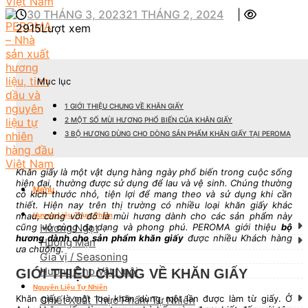
30 THÁNG 3, 2023
21 THÁNG 2, 2024
|
2915Lượt xem
Mục lục
1
GIỚI THIỆU CHUNG VỀ KHĂN GIẤY
2
MỘT SỐ MÙI HƯƠNG PHỔ BIẾN CỦA KHĂN GIẤY
3
BỘ HƯƠNG DÙNG CHO DÒNG SẢN PHẨM KHĂN GIẤY TẠI PEROMA
Khăn giấy là một vật dụng hàng ngày phổ biến trong cuộc sống
hiện đại, thường được sử dụng để lau và vệ sinh. Chúng thường
Menu
có kích thước nhỏ, tiện lợi để mang theo và sử dụng khi cần
thiết. Hiện nay trên thị trường có nhiều loại khăn giấy khác
nhau, cùng với đó là mùi hương dành cho các sản phẩm này
Hương Liệu Thực Phẩm
cũng vô cùng đa dạng và phong phú. PEROMA giới thiệu
bộ
Hương Ngọt
hương dành cho sản phẩm khăn giấy
được nhiều Khách hàng
Hương Mặn
ưa chuộng.
Gia vị / Seasoning
Hương Cho Vật Nuôi
GIỚI THIỆU CHUNG VỀ KHĂN GIẤY
Nguyên Liệu Tự Nhiên
Khăn giấy là một loại khăn dùng một lần được làm từ giấy.
Ở
Chiết Xuất Thực Phẩm Tự Nhiên