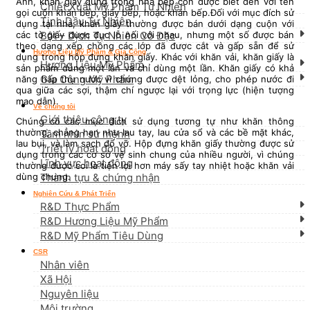
Anh, khăn giấy dùng trong nhà bếp còn được biết đến với tên
Chiết Xuất Mỹ Phẩm Tự Nhiên
gọi cuộn khăn bếp, giấy bếp, hoặc khăn bếp.Đối với mục đích sử
Tinh Dầu Tự Nhiên
dụng tại nhà, khăn giấy thường được bán dưới dạng cuộn với
Bột – Dịch Tự Nhiên Cô Đặc
các tờ giấy được đục lỗ nối với nhau, nhưng một số được bán
theo dạng xếp chồng các lớp đã được cắt và gấp sẵn để sử
Hương Liệu Mỹ Phẩm & Gia Công
dụng trong hộp đựng khăn giấy. Khác với khăn vải, khăn giấy là
Hương Liệu Mỹ Phẩm
sản phẩm dùng một lần và chỉ dùng một lần. Khăn giấy có khả
Gia Công Mỹ Phẩm
năng hấp thụ nước vì chúng được dệt lỏng, cho phép nước đi
qua giữa các sợi, thậm chí ngược lại với trọng lực (hiện tượng
mao dẫn).
Về chúng tôi
Giới thiệu công ty
Chúng có các mục đích sử dụng tương tự như khăn thông
thường, chẳng hạn như lau tay, lau cửa sổ và các bề mặt khác,
Tầm nhìn sứ mệnh
lau bụi, và làm sạch đổ vỡ. Hộp đựng khăn giấy thường được sử
Triết lý hoạt động
dụng trong các cơ sở vệ sinh chung của nhiều người, vì chúng
Lĩnh vực hoạt động
thường được coi là tiện lợi hơn máy sấy tay nhiệt
hoặc khăn vải
Thành tựu & chứng nhận
dùng chung.
Nghiên Cứu & Phát Triển
R&D Thực Phẩm
R&D Hương Liệu Mỹ Phẩm
R&D Mỹ Phẩm Tiêu Dùng
CSR
Nhân viên
Xã Hội
Nguyên liệu
Môi trường