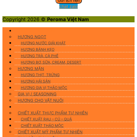
chat zalo
Copyright 2026 ©
Peroma Việt Nam
Hương Liệu Thực Phẩm
HƯƠNG NGỌT
HƯƠNG NƯỚC GIẢI KHÁT
HƯƠNG BÁNH KẸO
HƯƠNG TRÀ, CÀ PHÊ
HƯƠNG BƠ, SỮA, CREAM, DESERT
HƯƠNG MẶN
HƯƠNG THỊT, TRỨNG
HƯƠNG HẢI SẢN
HƯƠNG GIA VỊ THẢO MỘC
GIA VỊ / SEASONING
HƯƠNG CHO VẬT NUÔI
Nguyên Liệu Tự Nhiên
CHIẾT XUẤT THỰC PHẨM TỰ NHIÊN
CHIẾT XUẤT RAU – CỦ – QUẢ
CHIẾT XUẤT THẢO MỘC
CHIẾT XUẤT MỸ PHẨM TỰ NHIÊN