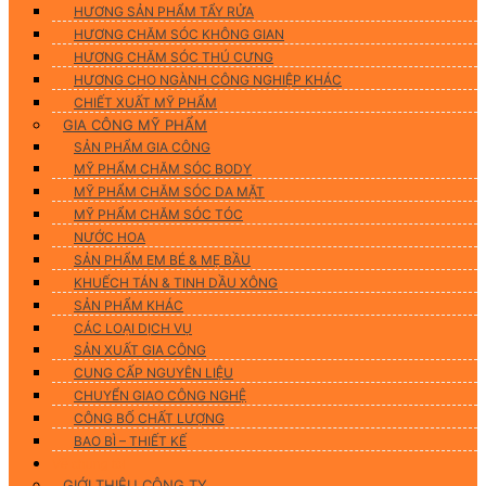
HƯƠNG SẢN PHẨM TẨY RỬA
HƯƠNG CHĂM SÓC KHÔNG GIAN
HƯƠNG CHĂM SÓC THÚ CƯNG
HƯƠNG CHO NGÀNH CÔNG NGHIỆP KHÁC
CHIẾT XUẤT MỸ PHẨM
GIA CÔNG MỸ PHẨM
SẢN PHẨM GIA CÔNG
MỸ PHẨM CHĂM SÓC BODY
MỸ PHẨM CHĂM SÓC DA MẶT
MỸ PHẨM CHĂM SÓC TÓC
NƯỚC HOA
SẢN PHẨM EM BÉ & MẸ BẦU
KHUẾCH TÁN & TINH DẦU XÔNG
SẢN PHẨM KHÁC
CÁC LOẠI DỊCH VỤ
SẢN XUẤT GIA CÔNG
CUNG CẤP NGUYÊN LIỆU
CHUYỂN GIAO CÔNG NGHỆ
CÔNG BỐ CHẤT LƯỢNG
BAO BÌ – THIẾT KẾ
Về chúng tôi
GIỚI THIỆU CÔNG TY