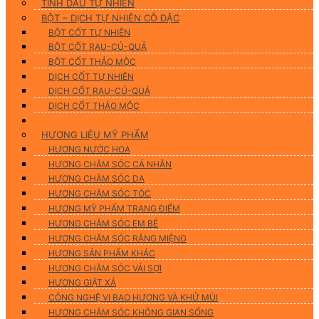
TINH DẦU TỰ NHIÊN
BỘT – DỊCH TỰ NHIÊN CÔ ĐẶC
BỘT CỐT TỰ NHIÊN
BỘT CỐT RAU-CỦ-QUẢ
BỘT CỐT THẢO MỘC
DỊCH CỐT TỰ NHIÊN
DỊCH CỐT RAU-CỦ-QUẢ
DỊCH CỐT THẢO MỘC
Hương Liệu Mỹ Phẩm & Gia Công
HƯƠNG LIỆU MỸ PHẨM
HƯƠNG NƯỚC HOA
HƯƠNG CHĂM SÓC CÁ NHÂN
HƯƠNG CHĂM SÓC DA
HƯƠNG CHĂM SÓC TÓC
HƯƠNG MỸ PHẨM TRANG ĐIỂM
HƯƠNG CHĂM SÓC EM BÉ
HƯƠNG CHĂM SÓC RĂNG MIỆNG
HƯƠNG SẢN PHẨM KHÁC
HƯƠNG CHĂM SÓC VẢI SỢI
HƯƠNG GIẶT XẢ
CÔNG NGHỆ VI BAO HƯƠNG VÀ KHỬ MÙI
HƯƠNG CHĂM SÓC KHÔNG GIAN SỐNG