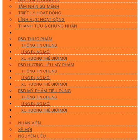
TẦM NHÌN SỨ MỆNH
TRIẾT LÝ HOẠT ĐỘNG
LĨNH VỰC HOẠT ĐỘNG
THÀNH TỰU & CHỨNG NHẬN
Nghiên Cứu & Phát Triển
R&D THỰC PHẨM
THÔNG TIN CHUNG
ỨNG DUNG MỚI
XU HƯỚNG THẾ GIỚI MỚI
R&D HƯƠNG LIỆU MỸ PHẨM
THÔNG TIN CHUNG
ỨNG DỤNG MỚI
XU HƯỚNG THẾ GIỚI MỚI
R&D MỸ PHẨM TIÊU DÙNG
THÔNG TIN CHUNG
ỨNG DỤNG MỚI
XU HƯỚNG THẾ GIỚI MỚI
CSR
NHÂN VIÊN
XÃ HỘI
NGUYÊN LIỆU