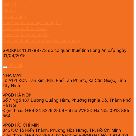
Liên hệ
Tin tức
Tuyển dụng
Chính sách bảo mật thông tin
Chính sách thanh toán
Chính sách vận chuyển
Danh sách hồ sơ tự công bố sản phẩm
GPDKKD: 1101788773 do cơ quan thuế tỉnh Long An cấp ngày
01/04/2015
LIÊN HỆ
NHÀ MÁY:
Lô A1-1 KCN Tân Kim, Khu Phố Tân Phước, Xã Cần Giuộc, Tỉnh
Tây Ninh
VPGD HÀ NỘI:
Số 7 Ngõ 167 Dương Quảng Hàm, Phường Nghĩa Đô, Thành Phố
Hà Nội
Điện thoại: (+84)24 3226 2504Hotine VVPGD Hà Nội: 0918 885
564
VPGD HỒ CHÍ MINH:
343/5C Tô Hiến Thành, Phường Hòa Hưng, TP. Hồ Chí Minh
Điện thoại: (+84)28 3863 0319Hotine VVPGD Hà Nội: 0919 436