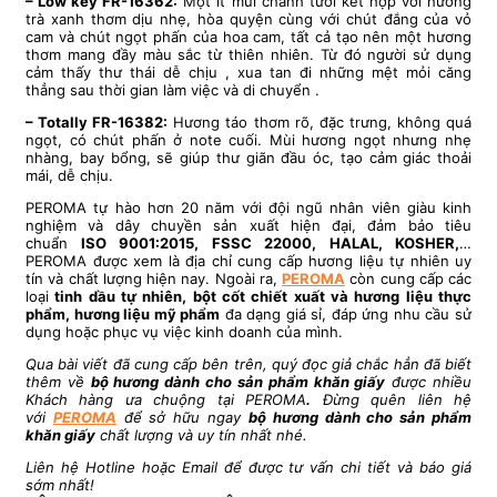
– Low key FR-16362:
Một ít mùi chanh tươi kết hợp với hương
trà xanh thơm dịu nhẹ, hòa quyện cùng với chút đắng của vỏ
cam và chút ngọt phấn của hoa cam, tất cả tạo nên một hương
thơm mang đầy màu sắc từ thiên nhiên. Từ đó người sử dụng
cảm thấy thư thái dễ chịu , xua tan đi những mệt mỏi căng
thẳng sau thời gian làm việc và di chuyển .
– Totally FR-16382:
Hương táo thơm rõ, đặc trưng, không quá
ngọt, có chút phấn ở note cuối. Mùi hương ngọt nhưng nhẹ
nhàng, bay bổng, sẽ giúp thư giãn đầu óc, tạo cảm giác thoải
mái, dễ chịu.
PEROMA tự hào hơn 20 năm với đội ngũ nhân viên giàu kinh
nghiệm và dây chuyền sản xuất hiện đại, đảm bảo tiêu
chuẩn
ISO 9001:2015, FSSC 22000, HALAL, KOSHER,
…
PEROMA được xem là địa chỉ cung cấp hương liệu tự nhiên uy
tín và chất lượng hiện nay. Ngoài ra,
PEROMA
còn cung cấp các
loại
tinh dầu tự nhiên, bột cốt chiết xuất và hương liệu thực
phẩm, hương liệu mỹ phẩm
đa dạng giá sỉ, đáp ứng nhu cầu sử
dụng hoặc phục vụ việc kinh doanh của mình.
Qua bài viết
đã cung cấp bên trên, quý đọc giả chắc hẳn đã biết
thêm về
bộ hương dành cho sản phẩm khăn giấy
được nhiều
Khách hàng ưa chuộng tại PEROMA
.
Đừng quên liên hệ
với
PEROMA
để sở hữu ngay
bộ hương dành cho sản phẩm
khăn giấy
chất lượng và uy tín nhất nhé.
Liên hệ Hotline hoặc Email để được tư vấn chi tiết và báo giá
sớm nhất!