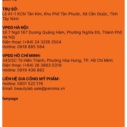
TRỤ SỞ:
Lô A1-1 KCN Tân Kim, Khu Phố Tân Phước, Xã Cần Giuộc, Tỉnh
Tây Ninh
VPĐD HÀ NỘI:
Số 7 Ngõ 167 Dương Quảng Hàm, Phường Nghĩa Đô, Thành Phố
Hà Nội
Điện thoại: (+84) 24 3226 2504
Hotline: 0918 885 564
VPĐD HỒ CHÍ MINH:
343/5C Tô Hiến Thành, Phường Hòa Hưng, TP. Hồ Chí Minh
Điện thoại: (+84) 28 3863 0319
Hotline: 0919 436 882
LIÊN HỆ GIA CÔNG MỸ PHẨM:
Hotline: 0901 522 176
Email: beautylab.sale@peroma.vn
fanpage