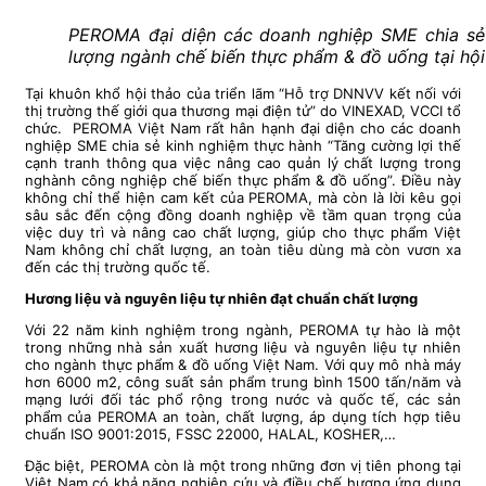
PEROMA đại diện các doanh nghiệp SME chia sẻ
lượng ngành chế biến thực phẩm & đồ uống tại hội
Tại khuôn khổ hội thảo của triển lãm “Hỗ trợ DNNVV kết nối với
thị trường thế giới qua thương mại điện tử” do VINEXAD, VCCI tổ
chức. PEROMA Việt Nam rất hân hạnh đại diện cho các doanh
nghiệp SME chia sẻ kinh nghiệm thực hành “Tăng cường lợi thế
cạnh tranh thông qua việc nâng cao quản lý chất lượng trong
nghành công nghiệp chế biến thực phẩm & đồ uống”. Điều này
không chỉ thể hiện cam kết của PEROMA, mà còn là lời kêu gọi
sâu sắc đến cộng đồng doanh nghiệp về tầm quan trọng của
việc duy trì và nâng cao chất lượng, giúp cho thực phẩm Việt
Nam không chỉ chất lượng, an toàn tiêu dùng mà còn vươn xa
đến các thị trường quốc tế.
Hương liệu và nguyên liệu tự nhiên đạt chuẩn chất lượng
Với 22 năm kinh nghiệm trong ngành, PEROMA tự hào là một
trong những nhà sản xuất hương liệu và nguyên liệu tự nhiên
cho ngành thực phẩm & đồ uống Việt Nam. Với quy mô nhà máy
hơn 6000 m2, công suất sản phẩm trung bình 1500 tấn/năm và
mạng lưới đối tác phổ rộng trong nước và quốc tế, các sản
phẩm của PEROMA an toàn, chất lượng, áp dụng tích hợp tiêu
chuẩn ISO 9001:2015, FSSC 22000, HALAL, KOSHER,…
Đặc biệt, PEROMA còn là một trong những đơn vị tiên phong tại
Việt Nam có khả năng nghiên cứu và điều chế hương ứng dụng