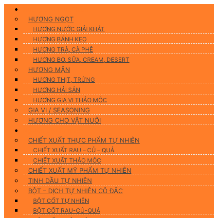
Hương Liệu Thực Phẩm
HƯƠNG NGỌT
HƯƠNG NƯỚC GIẢI KHÁT
HƯƠNG BÁNH KẸO
HƯƠNG TRÀ, CÀ PHÊ
HƯƠNG BƠ, SỮA, CREAM, DESERT
HƯƠNG MẶN
HƯƠNG THỊT, TRỨNG
HƯƠNG HẢI SẢN
HƯƠNG GIA VỊ THẢO MỘC
GIA VỊ / SEASONING
HƯƠNG CHO VẬT NUÔI
Nguyên Liệu Tự Nhiên
CHIẾT XUẤT THỰC PHẨM TỰ NHIÊN
CHIẾT XUẤT RAU – CỦ – QUẢ
CHIẾT XUẤT THẢO MỘC
CHIẾT XUẤT MỸ PHẨM TỰ NHIÊN
TINH DẦU TỰ NHIÊN
BỘT – DỊCH TỰ NHIÊN CÔ ĐẶC
BỘT CỐT TỰ NHIÊN
BỘT CỐT RAU-CỦ-QUẢ