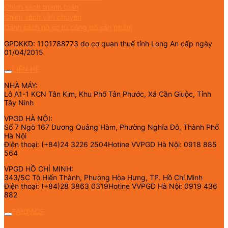
Chính sách thanh toán
Chính sách vận chuyển
Danh sách hồ sơ tự công bố sản phẩm
GPDKKD: 1101788773 do cơ quan thuế tỉnh Long An cấp ngày
01/04/2015
LIÊN HỆ
NHÀ MÁY:
Lô A1-1 KCN Tân Kim, Khu Phố Tân Phước, Xã Cần Giuộc, Tỉnh
Tây Ninh
VPGD HÀ NỘI:
Số 7 Ngõ 167 Dương Quảng Hàm, Phường Nghĩa Đô, Thành Phố
Hà Nội
Điện thoại: (+84)24 3226 2504Hotine VVPGD Hà Nội: 0918 885
564
VPGD HỒ CHÍ MINH:
343/5C Tô Hiến Thành, Phường Hòa Hưng, TP. Hồ Chí Minh
Điện thoại: (+84)28 3863 0319Hotine VVPGD Hà Nội: 0919 436
882
FANPAGE