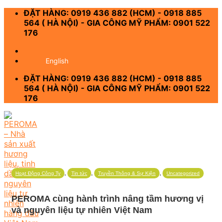
Skip
ĐẶT HÀNG: 0919 436 882 (HCM) - 0918 885
to
564 ( HÀ NỘI) - GIA CÔNG MỸ PHẨM: 0901 522
content
176
-
English
ĐẶT HÀNG: 0919 436 882 (HCM) - 0918 885
564 ( HÀ NỘI) - GIA CÔNG MỸ PHẨM: 0901 522
176
,
,
,
Hoạt Động Công Ty
Tin tức
Truyền Thông & Sự Kiện
Uncategorized
PEROMA cùng hành trình nâng tầm hương vị
và nguyên liệu tự nhiên Việt Nam