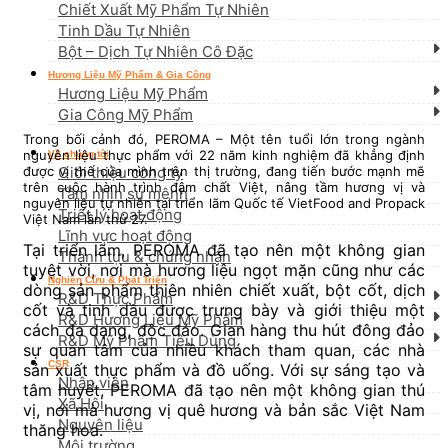
Chiết Xuất Mỹ Phẩm Tự Nhiên
Tinh Dầu Tự Nhiên
Bột – Dịch Tự Nhiên Cô Đặc
Hương Liệu Mỹ Phẩm & Gia Công
Hương Liệu Mỹ Phẩm
Gia Công Mỹ Phẩm
Trong bối cảnh đó, PEROMA – Một tên tuổi lớn trong ngành
nguyên liệu thực phẩm với 22 năm kinh nghiệm đã khẳng định
Về chúng tôi
được vị thế của mình trên thị trường, đang tiến bước mạnh mẽ
Giới thiệu công ty
trên cuộc hành trình đậm chất Việt, nâng tầm hương vị và
Tầm nhìn sứ mệnh
nguyên liệu tự nhiên tại triển lãm Quốc tế VietFood and Propack
Triết lý hoạt động
Việt Nam lần thứ 27.
Lĩnh vực hoạt động
Tại triển lãm, PEROMA đã tạo nên một không gian
Thành tựu & chứng nhận
tuyệt vời, nơi mà hương liệu ngọt mặn cũng như các
Nghiên Cứu & Phát Triển
dòng sản phẩm thiên nhiên chiết xuất, bột cốt, dịch
R&D Thực Phẩm
cốt và tinh dầu được trưng bày và giới thiệu một
R&D Hương Liệu Mỹ Phẩm
cách đa dạng, độc đáo. Gian hàng thu hút đông đảo
R&D Mỹ Phẩm Tiêu Dùng
sự quan tâm của nhiều khách tham quan, các nhà
CSR
sản xuất thực phẩm và đồ uống. Với sự sáng tạo và
Nhân viên
tâm huyết, PEROMA đã tạo nên một không gian thú
Xã Hội
vị, nơi mà hương vị quê hương và bản sắc Việt Nam
Nguyên liệu
thăng hoa.
Môi trường