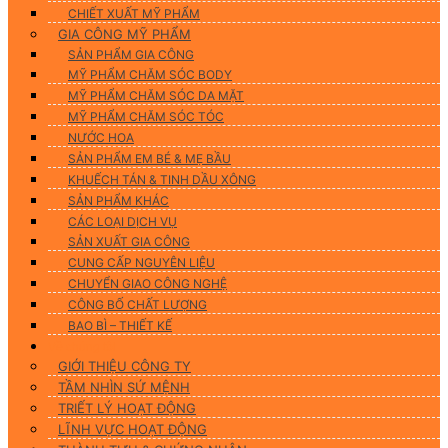
CHIẾT XUẤT MỸ PHẨM
GIA CÔNG MỸ PHẨM
SẢN PHẨM GIA CÔNG
MỸ PHẨM CHĂM SÓC BODY
MỸ PHẨM CHĂM SÓC DA MẶT
MỸ PHẨM CHĂM SÓC TÓC
NƯỚC HOA
SẢN PHẨM EM BÉ & MẸ BẦU
KHUẾCH TÁN & TINH DẦU XÔNG
SẢN PHẨM KHÁC
CÁC LOẠI DỊCH VỤ
SẢN XUẤT GIA CÔNG
CUNG CẤP NGUYÊN LIỆU
CHUYỂN GIAO CÔNG NGHỆ
CÔNG BỐ CHẤT LƯỢNG
BAO BÌ – THIẾT KẾ
Về chúng tôi
GIỚI THIỆU CÔNG TY
TẦM NHÌN SỨ MỆNH
TRIẾT LÝ HOẠT ĐỘNG
LĨNH VỰC HOẠT ĐỘNG