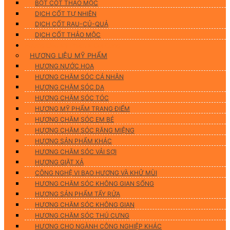
BỘT CỐT THẢO MỘC
DỊCH CỐT TỰ NHIÊN
DỊCH CỐT RAU-CỦ-QUẢ
DỊCH CỐT THẢO MỘC
Hương Liệu Mỹ Phẩm & Gia Công
HƯƠNG LIỆU MỸ PHẨM
HƯƠNG NƯỚC HOA
HƯƠNG CHĂM SÓC CÁ NHÂN
HƯƠNG CHĂM SÓC DA
HƯƠNG CHĂM SÓC TÓC
HƯƠNG MỸ PHẨM TRANG ĐIỂM
HƯƠNG CHĂM SÓC EM BÉ
HƯƠNG CHĂM SÓC RĂNG MIỆNG
HƯƠNG SẢN PHẨM KHÁC
HƯƠNG CHĂM SÓC VẢI SỢI
HƯƠNG GIẶT XẢ
CÔNG NGHỆ VI BAO HƯƠNG VÀ KHỬ MÙI
HƯƠNG CHĂM SÓC KHÔNG GIAN SỐNG
HƯƠNG SẢN PHẨM TẨY RỬA
HƯƠNG CHĂM SÓC KHÔNG GIAN
HƯƠNG CHĂM SÓC THÚ CƯNG
HƯƠNG CHO NGÀNH CÔNG NGHIỆP KHÁC