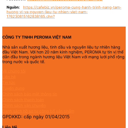
Nguồn:
https://cafebiz.vn/peroma-cung-hanh-trinh-nang-tam-
huong-vi-va-nguyen-lieu-tu-nhien-viet-nam-
176230815162838165.chn?
CÔNG TY TNHH PEROMA VIỆT NAM
Nhà sản xuất hương liệu, tinh dầu và nguyên liệu tự nhiên hàng
đầu Việt Nam. Với hơn 20 năm kinh nghiệm, PEROMA tự tin vị thế
dẫn đầu trong ngành hương liệu Việt Nam với mạng lưới phổ rộng
trong nước và quốc tế.
Về chúng tôi
Liên hệ
Tin tức
Tuyển dụng
Chính sách bảo mật thông tin
Chính sách thanh toán
Chính sách vận chuyển
Danh sách hồ sơ tự công bố sản phẩm
GPDKKD: cấp ngày 01/04/2015
Liên Hệ