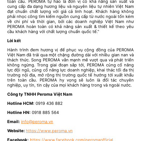
toàn cầu. PEROMA tự hào là đơn vị có khả năng sản xuất và
cung cấp đa dạng hương liệu và nguyên liệu tự nhiên Việt Nam
đạt chuẩn chất lượng với giá cả linh hoạt. Khách hàng không
phải nhọc công tìm kiếm nguồn cung cấp từ nước ngoài tốn kém
về chi phí và thời gian, bởi các doanh nghiệp Việt Nam như
PEROMA hoàn toàn có khả năng sản xuất & thiết kế theo yêu
cầu khách hàng với chất lượng chuẩn quốc tế.”
Lời kết
Hành trình đem hương vị để phục vụ cộng đồng của PEROMA
Việt Nam đã trải qua một chặng đường dài với nhiều gian nan và
thách thức. Song PEROMA vẫn mạnh mẽ vượt qua và phát triển
không ngừng. Trong giai đoạn sắp tới, PEROMA củng cố năng
lực đội ngũ, củng cố năng lực doanh nghiệp, khai thác tối đa thị
trường nội địa, mở rộng thị trường quốc tế hướng tới xuất khẩu
trên toàn cầu. PEROMA hy vọng sẽ luôn là đối tác chuyên
nghiệp, uy tín, tin cậy của mọi khách hàng trong và ngoài nước.
Công
t
y TNHH Peroma Việt Nam
Hotline HCM:
0919 436 882
Hotline HN:
0918 885 564
Email:
info@peroma.vn
Website:
https://www.peroma.vn
Facebook:
https://www.facebook.com/peromaofficial