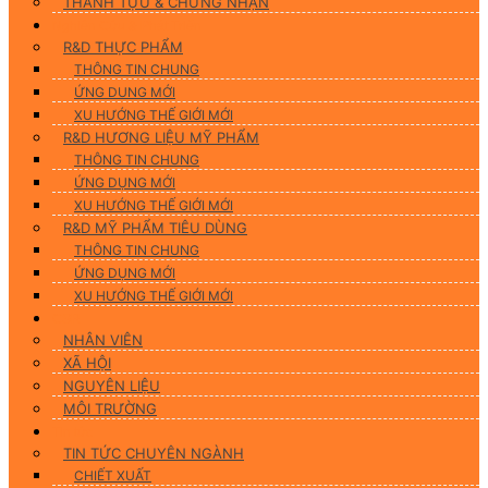
THÀNH TỰU & CHỨNG NHẬN
Nghiên Cứu & Phát Triển
R&D THỰC PHẨM
THÔNG TIN CHUNG
ỨNG DUNG MỚI
XU HƯỚNG THẾ GIỚI MỚI
R&D HƯƠNG LIỆU MỸ PHẨM
THÔNG TIN CHUNG
ỨNG DỤNG MỚI
XU HƯỚNG THẾ GIỚI MỚI
R&D MỸ PHẨM TIÊU DÙNG
THÔNG TIN CHUNG
ỨNG DỤNG MỚI
XU HƯỚNG THẾ GIỚI MỚI
CSR
NHÂN VIÊN
XÃ HỘI
NGUYÊN LIỆU
MÔI TRƯỜNG
Tin tức
TIN TỨC CHUYÊN NGÀNH
CHIẾT XUẤT