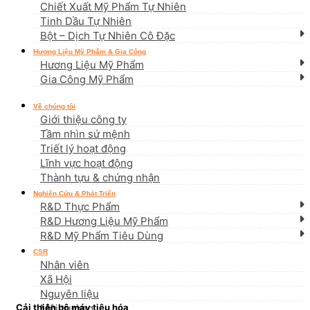
Chiết Xuất Mỹ Phẩm Tự Nhiên
Tinh Dầu Tự Nhiên
Bột – Dịch Tự Nhiên Cô Đặc
Hương Liệu Mỹ Phẩm & Gia Công
Hương Liệu Mỹ Phẩm
Gia Công Mỹ Phẩm
Về chúng tôi
Giới thiệu công ty
Tầm nhìn sứ mệnh
Triết lý hoạt động
Lĩnh vực hoạt động
Thành tựu & chứng nhận
Nghiên Cứu & Phát Triển
R&D Thực Phẩm
R&D Hương Liệu Mỹ Phẩm
R&D Mỹ Phẩm Tiêu Dùng
CSR
Nhân viên
Xã Hội
Nguyên liệu
Cải thiện bộ máy tiêu hóa
Môi trường