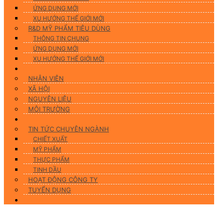
ỨNG DỤNG MỚI
XU HƯỚNG THẾ GIỚI MỚI
R&D MỸ PHẨM TIÊU DÙNG
THÔNG TIN CHUNG
ỨNG DỤNG MỚI
XU HƯỚNG THẾ GIỚI MỚI
CSR
NHÂN VIÊN
XÃ HỘI
NGUYÊN LIỆU
MÔI TRƯỜNG
Tin tức
TIN TỨC CHUYÊN NGÀNH
CHIẾT XUẤT
MỸ PHẨM
THỰC PHẨM
TINH DẦU
HOẠT ĐỘNG CÔNG TY
TUYỂN DỤNG
Liên hệ