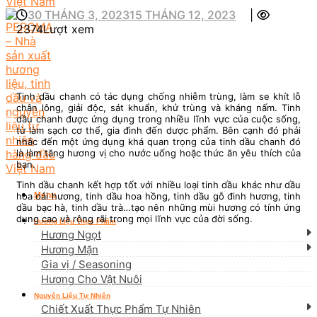
30 THÁNG 3, 2023
15 THÁNG 12, 2023
|
2374Lượt xem
Tinh dầu chanh có tác dụng chống nhiễm trùng, làm se khít lỗ
chân lông, giải độc, sát khuẩn, khử trùng và kháng nấm. Tinh
dầu chanh được ứng dụng trong nhiều lĩnh vực của cuộc sống,
từ làm sạch cơ thể, gia đình đến dược phẩm. Bên cạnh đó phải
nhắc đến một ứng dụng khá quan trọng của tinh dầu chanh đó
là làm tăng hương vị cho nước uống hoặc thức ăn yêu thích của
bạn.
Tinh dầu chanh kết hợp tốt với nhiều loại tinh dầu khác như dầu
hoa oải hương, tinh dầu hoa hồng, tinh dầu gỗ đinh hương, tinh
Menu
dầu bạc hà, tinh dầu trà…tạo nên những mùi hương có tính ứng
dụng cao và rộng rãi trong mọi lĩnh vực của đời sống.
Hương Liệu Thực Phẩm
Hương Ngọt
Hương Mặn
Gia vị / Seasoning
Hương Cho Vật Nuôi
Nguyên Liệu Tự Nhiên
Chiết Xuất Thực Phẩm Tự Nhiên