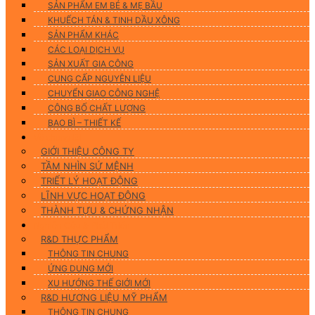
SẢN PHẨM EM BÉ & MẸ BẦU
KHUẾCH TÁN & TINH DẦU XÔNG
SẢN PHẨM KHÁC
CÁC LOẠI DỊCH VỤ
SẢN XUẤT GIA CÔNG
CUNG CẤP NGUYÊN LIỆU
CHUYỂN GIAO CÔNG NGHỆ
CÔNG BỐ CHẤT LƯỢNG
BAO BÌ – THIẾT KẾ
Về chúng tôi
GIỚI THIỆU CÔNG TY
TẦM NHÌN SỨ MỆNH
TRIẾT LÝ HOẠT ĐỘNG
LĨNH VỰC HOẠT ĐỘNG
THÀNH TỰU & CHỨNG NHẬN
Nghiên Cứu & Phát Triển
R&D THỰC PHẨM
THÔNG TIN CHUNG
ỨNG DUNG MỚI
XU HƯỚNG THẾ GIỚI MỚI
R&D HƯƠNG LIỆU MỸ PHẨM
THÔNG TIN CHUNG