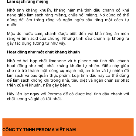
Làm sạch răng miệng
Nhờ tính kháng khuẩn, kháng nấm mà tinh dầu chanh có khả
năng giúp làm sạch răng miệng, chữa hôi miệng. Nó cũng có thể
dùng để làm trắng răng và ngăn ngừa sâu răng một cách tự
nhiên
Mặc dù nước cam, chanh được biết đến với khả năng ăn mòn
răng vì tính acid của chúng. Nhưng tinh dầu chanh lại không ra
gây tác dụng tương tự như vậy.
Hoạt động như một chất kháng khuẩn
Nhờ có hai hợp chất limonene và b-pinene mà tinh dầu chanh
hoạt động như một chất kháng khuẩn tự nhiên. Điều này giúp
cho nó trở thành một công cụ mạnh mẽ, an toàn và tự nhiên để
làm sạch và bảo quản thực phẩm. Loại tinh dầu này có thể dùng
để làm sạch không khí trong nhà, tiêu diệt và ngăn chặn sự phát
triển của vi khuẩn, nấm gây bệnh.
Hãy liên lạc ngay với Peroma để có được loại tinh dầu chanh với
chất lượng và giá cả tốt nhất.
CÔNG TY TNHH PEROMA VIỆT NAM