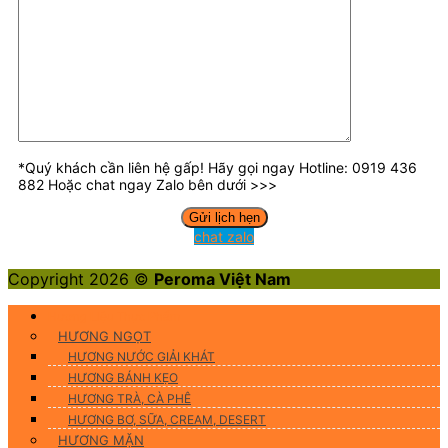
*Quý khách cần liên hệ gấp! Hãy gọi ngay Hotline: 0919 436
882 Hoặc chat ngay Zalo bên dưới >>>
chat zalo
Copyright 2026 ©
Peroma Việt Nam
Hương Liệu Thực Phẩm
HƯƠNG NGỌT
HƯƠNG NƯỚC GIẢI KHÁT
HƯƠNG BÁNH KẸO
HƯƠNG TRÀ, CÀ PHÊ
HƯƠNG BƠ, SỮA, CREAM, DESERT
HƯƠNG MẶN