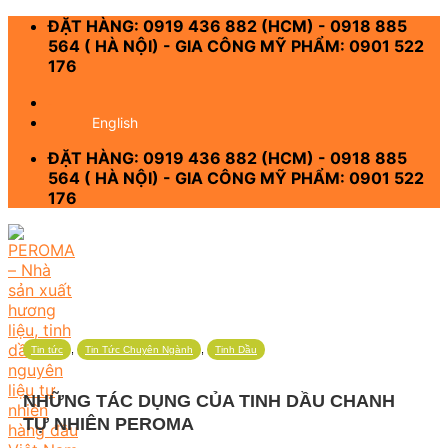
Skip
ĐẶT HÀNG: 0919 436 882 (HCM) - 0918 885
to
564 ( HÀ NỘI) - GIA CÔNG MỸ PHẨM: 0901 522
content
176
-
English
ĐẶT HÀNG: 0919 436 882 (HCM) - 0918 885
564 ( HÀ NỘI) - GIA CÔNG MỸ PHẨM: 0901 522
176
,
,
Tin tức
Tin Tức Chuyên Ngành
Tinh Dầu
NHỮNG TÁC DỤNG CỦA TINH DẦU CHANH
TỰ NHIÊN PEROMA