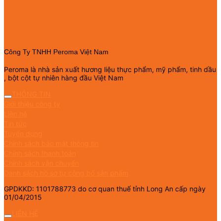
Công Ty TNHH Peroma Việt Nam
Peroma là nhà sản xuất hương liệu thực phẩm, mỹ phẩm, tinh dầu
, bột cột tự nhiên hàng đầu Việt Nam
THÔNG TIN
Giới thiệu công ty
Liên hệ
Tin tức
Tuyển dụng
Chính sách bảo mật thông tin
Chính sách thanh toán
Chính sách vận chuyển
Danh sách hồ sơ tự công bố sản phẩm
GPDKKD: 1101788773 do cơ quan thuế tỉnh Long An cấp ngày
01/04/2015
LIÊN HỆ