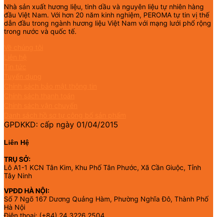
Nhà sản xuất hương liệu, tinh dầu và nguyên liệu tự nhiên hàng
đầu Việt Nam. Với hơn 20 năm kinh nghiệm, PEROMA tự tin vị thế
dẫn đầu trong ngành hương liệu Việt Nam với mạng lưới phổ rộng
trong nước và quốc tế.
Về chúng tôi
Liên hệ
Tin tức
Tuyển dụng
Chính sách bảo mật thông tin
Chính sách thanh toán
Chính sách vận chuyển
Danh sách hồ sơ tự công bố sản phẩm
GPDKKD: cấp ngày 01/04/2015
Liên Hệ
TRỤ SỞ:
Lô A1-1 KCN Tân Kim, Khu Phố Tân Phước, Xã Cần Giuộc, Tỉnh
Tây Ninh
VPĐD HÀ NỘI:
Số 7 Ngõ 167 Dương Quảng Hàm, Phường Nghĩa Đô, Thành Phố
Hà Nội
Điện thoại: (+84) 24 3226 2504