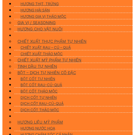
HƯƠNG THỊT, TRỨNG
HƯƠNG HẢI SẢN
HƯƠNG GIA VỊ THẢO MỘC
GIA VỊ / SEASONING
HƯƠNG CHO VẬT NUÔI
Nguyên Liệu Tự Nhiên
CHIẾT XUẤT THỰC PHẨM TỰ NHIÊN
CHIẾT XUẤT RAU – CỦ – QUẢ
CHIẾT XUẤT THẢO MỘC
CHIẾT XUẤT MỸ PHẨM TỰ NHIÊN
TINH DẦU TỰ NHIÊN
BỘT – DỊCH TỰ NHIÊN CÔ ĐẶC
BỘT CỐT TỰ NHIÊN
BỘT CỐT RAU-CỦ-QUẢ
BỘT CỐT THẢO MỘC
DỊCH CỐT TỰ NHIÊN
DỊCH CỐT RAU-CỦ-QUẢ
DỊCH CỐT THẢO MỘC
Hương Liệu Mỹ Phẩm & Gia Công
HƯƠNG LIỆU MỸ PHẨM
HƯƠNG NƯỚC HOA
HƯƠNG CHĂM SÓC CÁ NHÂN