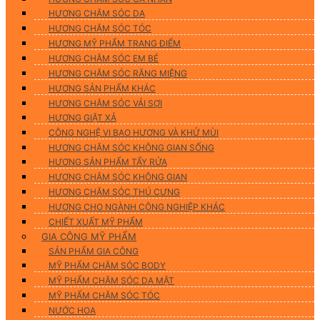
HƯƠNG CHĂM SÓC DA
HƯƠNG CHĂM SÓC TÓC
HƯƠNG MỸ PHẨM TRANG ĐIỂM
HƯƠNG CHĂM SÓC EM BÉ
HƯƠNG CHĂM SÓC RĂNG MIỆNG
HƯƠNG SẢN PHẨM KHÁC
HƯƠNG CHĂM SÓC VẢI SỢI
HƯƠNG GIẶT XẢ
CÔNG NGHỆ VI BAO HƯƠNG VÀ KHỬ MÙI
HƯƠNG CHĂM SÓC KHÔNG GIAN SỐNG
HƯƠNG SẢN PHẨM TẨY RỬA
HƯƠNG CHĂM SÓC KHÔNG GIAN
HƯƠNG CHĂM SÓC THÚ CƯNG
HƯƠNG CHO NGÀNH CÔNG NGHIỆP KHÁC
CHIẾT XUẤT MỸ PHẨM
GIA CÔNG MỸ PHẨM
SẢN PHẨM GIA CÔNG
MỸ PHẨM CHĂM SÓC BODY
MỸ PHẨM CHĂM SÓC DA MẶT
MỸ PHẨM CHĂM SÓC TÓC
NƯỚC HOA