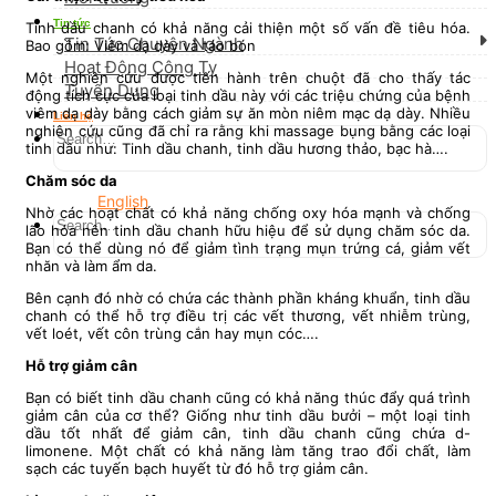
Tin tức
Tinh dầu chanh có khả năng cải thiện một số vấn đề tiêu hóa.
Tin Tức Chuyên Ngành
Bao gồm: Viêm dạ dày và táo bón
Hoạt Động Công Ty
Một nghiên cứu được tiến hành trên chuột đã cho thấy tác
Tuyển Dụng
động tích cực của loại tinh dầu này với các triệu chứng của bệnh
viêm dạ dày bằng cách giảm sự ăn mòn niêm mạc dạ dày. Nhiều
Liên hệ
nghiên cứu cũng đã chỉ ra rằng khi massage bụng bằng các loại
tinh dầu như: Tinh dầu chanh, tinh dầu hương thảo, bạc hà….
Chăm sóc da
English
Nhờ các hoạt chất có khả năng chống oxy hóa mạnh và chống
lão hóa nên tinh dầu chanh hữu hiệu để sử dụng chăm sóc da.
Bạn có thể dùng nó để giảm tình trạng mụn trứng cá, giảm vết
nhăn và làm ẩm da.
Bên cạnh đó nhờ có chứa các thành phần kháng khuẩn, tinh dầu
chanh có thể hỗ trợ điều trị các vết thương, vết nhiễm trùng,
vết loét, vết côn trùng cắn hay mụn cóc….
Hỗ trợ giảm cân
Bạn có biết tinh dầu chanh cũng có khả năng thúc đẩy quá trình
giảm cân của cơ thể? Giống như tinh dầu bưởi – một loại tinh
dầu tốt nhất để giảm cân, tinh dầu chanh cũng chứa d-
limonene. Một chất có khả năng làm tăng trao đổi chất, làm
sạch các tuyến bạch huyết từ đó hỗ trợ giảm cân.