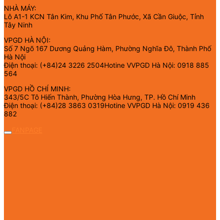
NHÀ MÁY:
Lô A1-1 KCN Tân Kim, Khu Phố Tân Phước, Xã Cần Giuộc, Tỉnh
Tây Ninh
VPGD HÀ NỘI:
Số 7 Ngõ 167 Dương Quảng Hàm, Phường Nghĩa Đô, Thành Phố
Hà Nội
Điện thoại: (+84)24 3226 2504Hotine VVPGD Hà Nội: 0918 885
564
VPGD HỒ CHÍ MINH:
343/5C Tô Hiến Thành, Phường Hòa Hưng, TP. Hồ Chí Minh
Điện thoại: (+84)28 3863 0319Hotine VVPGD Hà Nội: 0919 436
882
FANPAGE