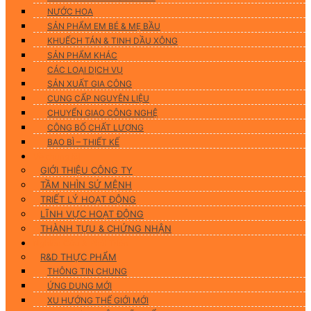
NƯỚC HOA
SẢN PHẨM EM BÉ & MẸ BẦU
KHUẾCH TÁN & TINH DẦU XÔNG
SẢN PHẨM KHÁC
CÁC LOẠI DỊCH VỤ
SẢN XUẤT GIA CÔNG
CUNG CẤP NGUYÊN LIỆU
CHUYỂN GIAO CÔNG NGHỆ
CÔNG BỐ CHẤT LƯỢNG
BAO BÌ – THIẾT KẾ
Về chúng tôi
GIỚI THIỆU CÔNG TY
TẦM NHÌN SỨ MỆNH
TRIẾT LÝ HOẠT ĐỘNG
LĨNH VỰC HOẠT ĐỘNG
THÀNH TỰU & CHỨNG NHẬN
Nghiên Cứu & Phát Triển
R&D THỰC PHẨM
THÔNG TIN CHUNG
ỨNG DUNG MỚI
XU HƯỚNG THẾ GIỚI MỚI