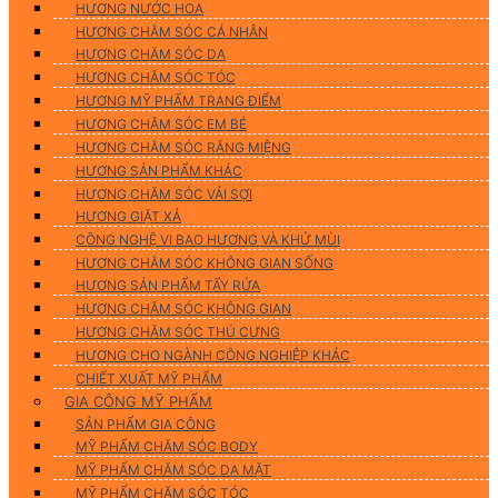
HƯƠNG NƯỚC HOA
HƯƠNG CHĂM SÓC CÁ NHÂN
HƯƠNG CHĂM SÓC DA
HƯƠNG CHĂM SÓC TÓC
HƯƠNG MỸ PHẨM TRANG ĐIỂM
HƯƠNG CHĂM SÓC EM BÉ
HƯƠNG CHĂM SÓC RĂNG MIỆNG
HƯƠNG SẢN PHẨM KHÁC
HƯƠNG CHĂM SÓC VẢI SỢI
HƯƠNG GIẶT XẢ
CÔNG NGHỆ VI BAO HƯƠNG VÀ KHỬ MÙI
HƯƠNG CHĂM SÓC KHÔNG GIAN SỐNG
HƯƠNG SẢN PHẨM TẨY RỬA
HƯƠNG CHĂM SÓC KHÔNG GIAN
HƯƠNG CHĂM SÓC THÚ CƯNG
HƯƠNG CHO NGÀNH CÔNG NGHIỆP KHÁC
CHIẾT XUẤT MỸ PHẨM
GIA CÔNG MỸ PHẨM
SẢN PHẨM GIA CÔNG
MỸ PHẨM CHĂM SÓC BODY
MỸ PHẨM CHĂM SÓC DA MẶT
MỸ PHẨM CHĂM SÓC TÓC