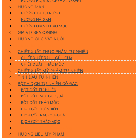
HƯƠNG BƠ, SỮA, CREAM, DESERT
HƯƠNG MẶN
HƯƠNG THỊT, TRỨNG
HƯƠNG HẢI SẢN
HƯƠNG GIA VỊ THẢO MỘC
GIA VỊ / SEASONING
HƯƠNG CHO VẬT NUÔI
Nguyên Liệu Tự Nhiên
CHIẾT XUẤT THỰC PHẨM TỰ NHIÊN
CHIẾT XUẤT RAU – CỦ – QUẢ
CHIẾT XUẤT THẢO MỘC
CHIẾT XUẤT MỸ PHẨM TỰ NHIÊN
TINH DẦU TỰ NHIÊN
BỘT – DỊCH TỰ NHIÊN CÔ ĐẶC
BỘT CỐT TỰ NHIÊN
BỘT CỐT RAU-CỦ-QUẢ
BỘT CỐT THẢO MỘC
DỊCH CỐT TỰ NHIÊN
DỊCH CỐT RAU-CỦ-QUẢ
DỊCH CỐT THẢO MỘC
Hương Liệu Mỹ Phẩm & Gia Công
HƯƠNG LIỆU MỸ PHẨM