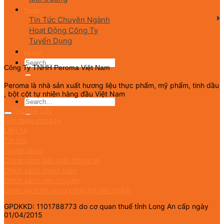
Tin tức
Tin Tức Chuyên Ngành
Hoạt Động Công Ty
Tuyển Dụng
Liên hệ
Công Ty TNHH Peroma Việt Nam
Peroma là nhà sản xuất hương liệu thực phẩm, mỹ phẩm, tinh dầu
English
, bột cột tự nhiên hàng đầu Việt Nam
THÔNG TIN
Giới thiệu công ty
Liên hệ
Tin tức
Tuyển dụng
Chính sách bảo mật thông tin
Chính sách thanh toán
Chính sách vận chuyển
Danh sách hồ sơ tự công bố sản phẩm
GPDKKD: 1101788773 do cơ quan thuế tỉnh Long An cấp ngày
01/04/2015