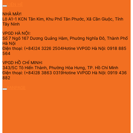
LIÊN HỆ
NHÀ MÁY:
Lô A1-1 KCN Tân Kim, Khu Phố Tân Phước, Xã Cần Giuộc, Tỉnh
Tây Ninh
VPGD HÀ NỘI:
Số 7 Ngõ 167 Dương Quảng Hàm, Phường Nghĩa Đô, Thành Phố
Hà Nội
Điện thoại: (+84)24 3226 2504Hotine VVPGD Hà Nội: 0918 885
564
VPGD HỒ CHÍ MINH:
343/5C Tô Hiến Thành, Phường Hòa Hưng, TP. Hồ Chí Minh
Điện thoại: (+84)28 3863 0319Hotine VVPGD Hà Nội: 0919 436
882
FANPAGE