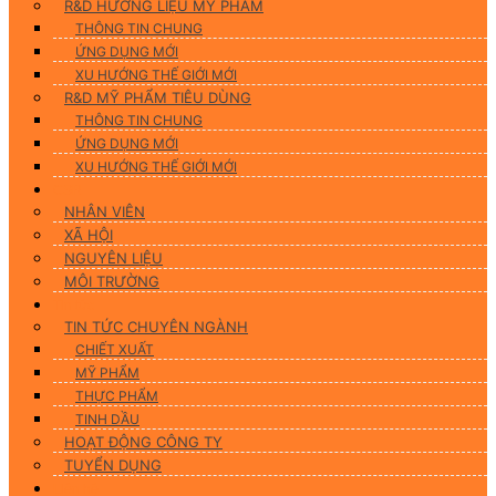
R&D HƯƠNG LIỆU MỸ PHẨM
THÔNG TIN CHUNG
ỨNG DỤNG MỚI
XU HƯỚNG THẾ GIỚI MỚI
R&D MỸ PHẨM TIÊU DÙNG
THÔNG TIN CHUNG
ỨNG DỤNG MỚI
XU HƯỚNG THẾ GIỚI MỚI
CSR
NHÂN VIÊN
XÃ HỘI
NGUYÊN LIỆU
MÔI TRƯỜNG
Tin tức
TIN TỨC CHUYÊN NGÀNH
CHIẾT XUẤT
MỸ PHẨM
THỰC PHẨM
TINH DẦU
HOẠT ĐỘNG CÔNG TY
TUYỂN DỤNG
Liên hệ