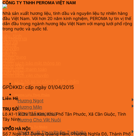
CÔNG TY TNHH PEROMA VIỆT NAM
Nhà sản xuất hương liệu, tinh dầu và nguyên liệu tự nhiên hàng
đầu Việt Nam. Với hơn 20 năm kinh nghiệm, PEROMA tự tin vị thế
dẫn đầu trong ngành hương liệu Việt Nam với mạng lưới phổ rộng
trong nước và quốc tế.
Về chúng tôi
Liên hệ
Tin tức
Tuyển dụng
Chính sách bảo mật thông tin
Chính sách thanh toán
Chính sách vận chuyển
Danh sách hồ sơ tự công bố sản phẩm
Menu
GPDKKD: cấp ngày 01/04/2015
Hương Liệu Thực Phẩm
Liên Hệ
Hương Ngọt
Hương Mặn
TRỤ SỞ:
Gia vị / Seasoning
Lô A1-1 KCN Tân Kim, Khu Phố Tân Phước, Xã Cần Giuộc, Tỉnh
Tây Ninh
Hương Cho Vật Nuôi
Nguyên Liệu Tự Nhiên
VPĐD HÀ NỘI:
Chiết Xuất Thực Phẩm Tự Nhiên
Số 7 Ngõ 167 Dương Quảng Hàm, Phường Nghĩa Đô, Thành Phố