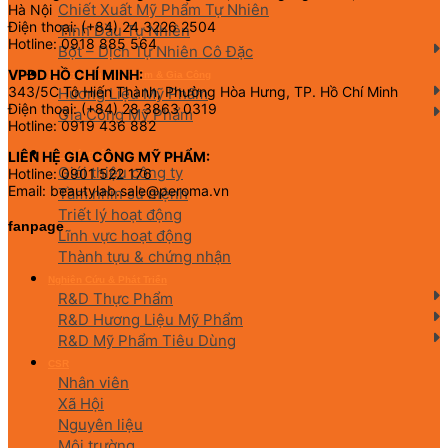
Chiết Xuất Mỹ Phẩm Tự Nhiên
Hà Nội
Điện thoại: (+84) 24 3226 2504
Tinh Dầu Tự Nhiên
Hotline: 0918 885 564
Bột – Dịch Tự Nhiên Cô Đặc
VPĐD HỒ CHÍ MINH:
Hương Liệu Mỹ Phẩm & Gia Công
343/5C Tô Hiến Thành, Phường Hòa Hưng, TP. Hồ Chí Minh
Hương Liệu Mỹ Phẩm
Điện thoại: (+84) 28 3863 0319
Gia Công Mỹ Phẩm
Hotline: 0919 436 882
Về chúng tôi
LIÊN HỆ GIA CÔNG MỸ PHẨM:
Giới thiệu công ty
Hotline: 0901 522 176
Email: beautylab.sale@peroma.vn
Tầm nhìn sứ mệnh
Triết lý hoạt động
fanpage
Lĩnh vực hoạt động
Thành tựu & chứng nhận
Nghiên Cứu & Phát Triển
R&D Thực Phẩm
R&D Hương Liệu Mỹ Phẩm
R&D Mỹ Phẩm Tiêu Dùng
CSR
Nhân viên
Xã Hội
Nguyên liệu
Môi trường