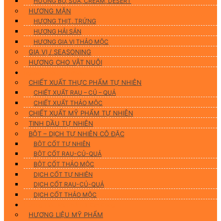
HƯƠNG BƠ, SỮA, CREAM, DESERT
HƯƠNG MẶN
HƯƠNG THỊT, TRỨNG
HƯƠNG HẢI SẢN
HƯƠNG GIA VỊ THẢO MỘC
GIA VỊ / SEASONING
HƯƠNG CHO VẬT NUÔI
Nguyên Liệu Tự Nhiên
CHIẾT XUẤT THỰC PHẨM TỰ NHIÊN
CHIẾT XUẤT RAU – CỦ – QUẢ
CHIẾT XUẤT THẢO MỘC
CHIẾT XUẤT MỸ PHẨM TỰ NHIÊN
TINH DẦU TỰ NHIÊN
BỘT – DỊCH TỰ NHIÊN CÔ ĐẶC
BỘT CỐT TỰ NHIÊN
BỘT CỐT RAU-CỦ-QUẢ
BỘT CỐT THẢO MỘC
DỊCH CỐT TỰ NHIÊN
DỊCH CỐT RAU-CỦ-QUẢ
DỊCH CỐT THẢO MỘC
Hương Liệu Mỹ Phẩm & Gia Công
HƯƠNG LIỆU MỸ PHẨM