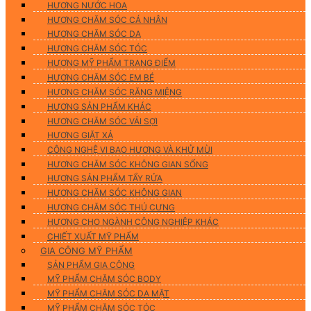
HƯƠNG NƯỚC HOA
HƯƠNG CHĂM SÓC CÁ NHÂN
HƯƠNG CHĂM SÓC DA
HƯƠNG CHĂM SÓC TÓC
HƯƠNG MỸ PHẨM TRANG ĐIỂM
HƯƠNG CHĂM SÓC EM BÉ
HƯƠNG CHĂM SÓC RĂNG MIỆNG
HƯƠNG SẢN PHẨM KHÁC
HƯƠNG CHĂM SÓC VẢI SỢI
HƯƠNG GIẶT XẢ
CÔNG NGHỆ VI BAO HƯƠNG VÀ KHỬ MÙI
HƯƠNG CHĂM SÓC KHÔNG GIAN SỐNG
HƯƠNG SẢN PHẨM TẨY RỬA
HƯƠNG CHĂM SÓC KHÔNG GIAN
HƯƠNG CHĂM SÓC THÚ CƯNG
HƯƠNG CHO NGÀNH CÔNG NGHIỆP KHÁC
CHIẾT XUẤT MỸ PHẨM
GIA CÔNG MỸ PHẨM
SẢN PHẨM GIA CÔNG
MỸ PHẨM CHĂM SÓC BODY
MỸ PHẨM CHĂM SÓC DA MẶT
MỸ PHẨM CHĂM SÓC TÓC