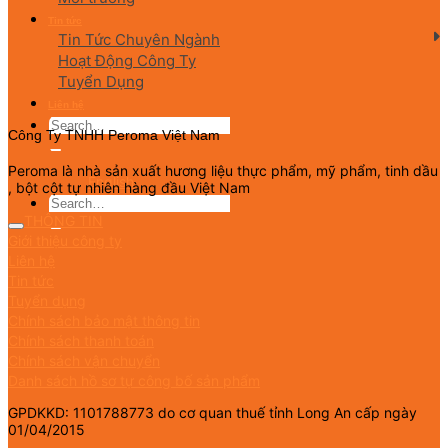
Tin tức
Tin Tức Chuyên Ngành
Hoạt Động Công Ty
Tuyển Dụng
Liên hệ
Công Ty TNHH Peroma Việt Nam
Peroma là nhà sản xuất hương liệu thực phẩm, mỹ phẩm, tinh dầu
English
, bột cột tự nhiên hàng đầu Việt Nam
THÔNG TIN
Giới thiệu công ty
Liên hệ
Tin tức
Tuyển dụng
Chính sách bảo mật thông tin
Chính sách thanh toán
Chính sách vận chuyển
Danh sách hồ sơ tự công bố sản phẩm
GPDKKD: 1101788773 do cơ quan thuế tỉnh Long An cấp ngày
01/04/2015