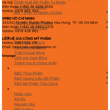
Chiết Xuất Mỹ Phẩm Tự Nhiên
Hà Nội
Điện thoại: (+84) 24 3226 2504
Tinh Dầu Tự Nhiên
Hotline: 0918 885 564
Bột – Dịch Tự Nhiên Cô Đặc
VPĐD HỒ CHÍ MINH:
Hương Liệu Mỹ Phẩm & Gia Công
343/5C Tô Hiến Thành, Phường Hòa Hưng, TP. Hồ Chí Minh
Hương Liệu Mỹ Phẩm
Điện thoại: (+84) 28 3863 0319
Gia Công Mỹ Phẩm
Hotline: 0919 436 882
Về chúng tôi
LIÊN HỆ GIA CÔNG MỸ PHẨM:
Giới thiệu công ty
Hotline: 0901 522 176
Email: beautylab.sale@peroma.vn
Tầm nhìn sứ mệnh
Triết lý hoạt động
fanpage
Lĩnh vực hoạt động
Thành tựu & chứng nhận
Nghiên Cứu & Phát Triển
R&D Thực Phẩm
R&D Hương Liệu Mỹ Phẩm
R&D Mỹ Phẩm Tiêu Dùng
CSR
Nhân viên
Xã Hội
Nguyên liệu
Môi trường