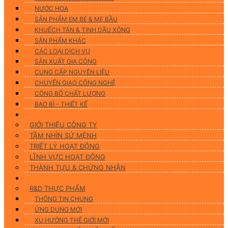
NƯỚC HOA
SẢN PHẨM EM BÉ & MẸ BẦU
KHUẾCH TÁN & TINH DẦU XÔNG
SẢN PHẨM KHÁC
CÁC LOẠI DỊCH VỤ
SẢN XUẤT GIA CÔNG
CUNG CẤP NGUYÊN LIỆU
CHUYỂN GIAO CÔNG NGHỆ
CÔNG BỐ CHẤT LƯỢNG
BAO BÌ – THIẾT KẾ
Về chúng tôi
GIỚI THIỆU CÔNG TY
TẦM NHÌN SỨ MỆNH
TRIẾT LÝ HOẠT ĐỘNG
LĨNH VỰC HOẠT ĐỘNG
THÀNH TỰU & CHỨNG NHẬN
Nghiên Cứu & Phát Triển
R&D THỰC PHẨM
THÔNG TIN CHUNG
ỨNG DUNG MỚI
XU HƯỚNG THẾ GIỚI MỚI