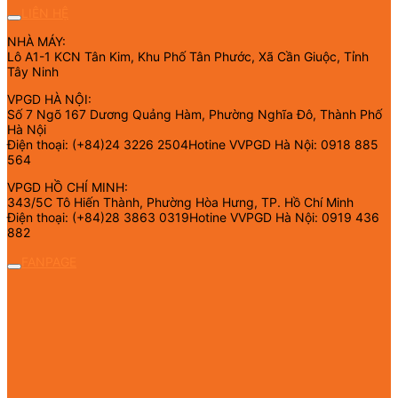
LIÊN HỆ
NHÀ MÁY:
Lô A1-1 KCN Tân Kim, Khu Phố Tân Phước, Xã Cần Giuộc, Tỉnh
Tây Ninh
VPGD HÀ NỘI:
Số 7 Ngõ 167 Dương Quảng Hàm, Phường Nghĩa Đô, Thành Phố
Hà Nội
Điện thoại: (+84)24 3226 2504Hotine VVPGD Hà Nội: 0918 885
564
VPGD HỒ CHÍ MINH:
343/5C Tô Hiến Thành, Phường Hòa Hưng, TP. Hồ Chí Minh
Điện thoại: (+84)28 3863 0319Hotine VVPGD Hà Nội: 0919 436
882
FANPAGE