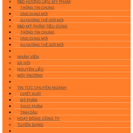
R&D HƯƠNG LIỆU MỸ PHẨM
THÔNG TIN CHUNG
ỨNG DỤNG MỚI
XU HƯỚNG THẾ GIỚI MỚI
R&D MỸ PHẨM TIÊU DÙNG
THÔNG TIN CHUNG
ỨNG DỤNG MỚI
XU HƯỚNG THẾ GIỚI MỚI
CSR
NHÂN VIÊN
XÃ HỘI
NGUYÊN LIỆU
MÔI TRƯỜNG
Tin tức
TIN TỨC CHUYÊN NGÀNH
CHIẾT XUẤT
MỸ PHẨM
THỰC PHẨM
TINH DẦU
HOẠT ĐỘNG CÔNG TY
TUYỂN DỤNG
Liên hệ