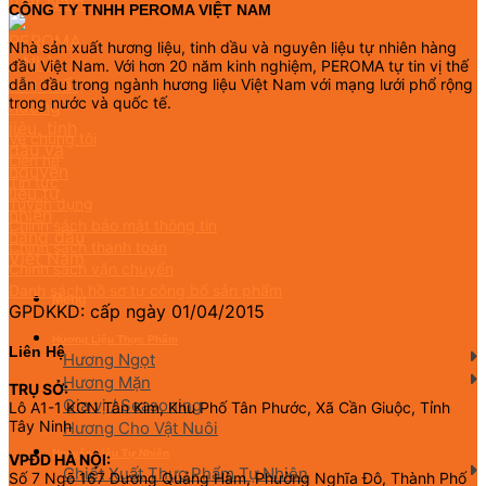
CÔNG TY TNHH PEROMA VIỆT NAM
Nhà sản xuất hương liệu, tinh dầu và nguyên liệu tự nhiên hàng
đầu Việt Nam. Với hơn 20 năm kinh nghiệm, PEROMA tự tin vị thế
dẫn đầu trong ngành hương liệu Việt Nam với mạng lưới phổ rộng
trong nước và quốc tế.
Về chúng tôi
Liên hệ
Tin tức
Tuyển dụng
Chính sách bảo mật thông tin
Chính sách thanh toán
Chính sách vận chuyển
Danh sách hồ sơ tự công bố sản phẩm
Menu
GPDKKD: cấp ngày 01/04/2015
Hương Liệu Thực Phẩm
Liên Hệ
Hương Ngọt
Hương Mặn
TRỤ SỞ:
Gia vị / Seasoning
Lô A1-1 KCN Tân Kim, Khu Phố Tân Phước, Xã Cần Giuộc, Tỉnh
Tây Ninh
Hương Cho Vật Nuôi
Nguyên Liệu Tự Nhiên
VPĐD HÀ NỘI:
Chiết Xuất Thực Phẩm Tự Nhiên
Số 7 Ngõ 167 Dương Quảng Hàm, Phường Nghĩa Đô, Thành Phố