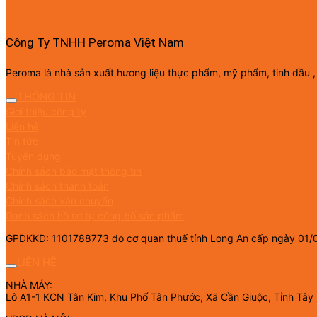
Công Ty TNHH Peroma Việt Nam
Peroma là nhà sản xuất hương liệu thực phẩm, mỹ phẩm, tinh dầu ,
THÔNG TIN
Giới thiệu công ty
Liên hệ
Tin tức
Tuyển dụng
Chính sách bảo mật thông tin
Chính sách thanh toán
Chính sách vận chuyển
Danh sách hồ sơ tự công bố sản phẩm
GPDKKD: 1101788773 do cơ quan thuế tỉnh Long An cấp ngày 01/
LIÊN HỆ
NHÀ MÁY:
Lô A1-1 KCN Tân Kim, Khu Phố Tân Phước, Xã Cần Giuộc, Tỉnh Tây