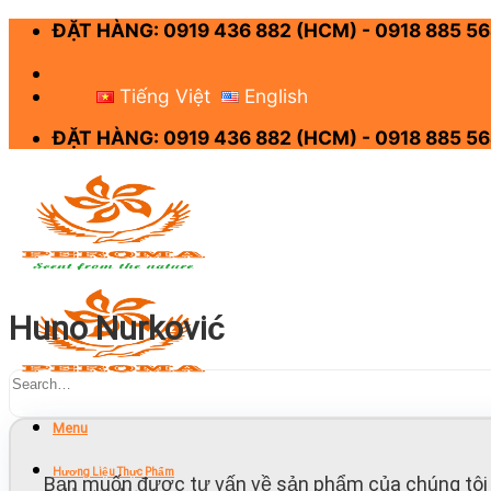
Skip
ĐẶT HÀNG: 0919 436 882 (HCM) - 0918 885 56
to
content
-
Tiếng Việt
English
ĐẶT HÀNG: 0919 436 882 (HCM) - 0918 885 56
Huno Nurković
Menu
Hương Liệu Thực Phẩm
Bạn muốn được tư vấn về sản phẩm của chúng tôi 