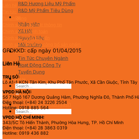
R&D Hương Liệu Mỹ Phẩm
Liên hệ
R&D Mỹ Phẩm Tiêu Dùng
Tin tức
Tuyển dụng
CSR
Nhân viên
Chính sách bảo mật thông tin
Xã Hội
Chính sách thanh toán
Nguyên liệu
Chính sách vận chuyển
Danh sách hồ sơ tự công bố sản phẩm
Môi trường
GPDKKD: cấp ngày 01/04/2015
Tin tức
Tin Tức Chuyên Ngành
Liên Hệ
Hoạt Động Công Ty
Tuyển Dụng
TRỤ SỞ:
Liên hệ
Lô A1-1 KCN Tân Kim, Khu Phố Tân Phước, Xã Cần Giuộc, Tỉnh Tây
VPĐD HÀ NỘI:
Số 7 Ngõ 167 Dương Quảng Hàm, Phường Nghĩa Đô, Thành Phố H
Điện thoại: (+84) 24 3226 2504
Tiếng Việt
English
Hotline: 0918 885 564
VPĐD HỒ CHÍ MINH:
343/5C Tô Hiến Thành, Phường Hòa Hưng, TP. Hồ Chí Minh
Điện thoại: (+84) 28 3863 0319
Hotline: 0919 436 882