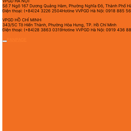
VPGD HÀ NỘI:
Số 7 Ngõ 167 Dương Quảng Hàm, Phường Nghĩa Đô, Thành Phố H
Điện thoại: (+84)24 3226 2504Hotine VVPGD Hà Nội: 0918 885 5
VPGD HỒ CHÍ MINH:
343/5C Tô Hiến Thành, Phường Hòa Hưng, TP. Hồ Chí Minh
Điện thoại: (+84)28 3863 0319Hotine VVPGD Hà Nội: 0919 436 8
FANPAGE