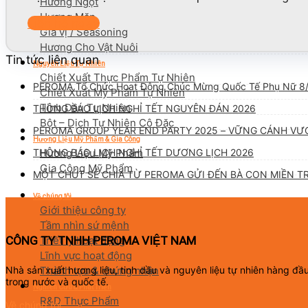
Hương Ngọt
Hương Mặn
Liên hệ ngay
Gia vị / Seasoning
Hương Cho Vật Nuôi
Tin tức liên quan
Nguyên Liệu Tự Nhiên
Chiết Xuất Thực Phẩm Tự Nhiên
PEROMA Tổ Chức Hoạt Động Chúc Mừng Quốc Tế Phụ Nữ 8
Chiết Xuất Mỹ Phẩm Tự Nhiên
Tinh Dầu Tự Nhiên
THÔNG BÁO LỊCH NGHỈ TẾT NGUYÊN ĐÁN 2026
Bột – Dịch Tự Nhiên Cô Đặc
PEROMA GROUP YEAR END PARTY 2025 – VỮNG CÁNH VƯ
Hương Liệu Mỹ Phẩm & Gia Công
Hương Liệu Mỹ Phẩm
THÔNG BÁO LỊCH NGHỈ TẾT DƯƠNG LỊCH 2026
Gia Công Mỹ Phẩm
MỘT CHÚT SẺ CHIA TỪ PEROMA GỬI ĐẾN BÀ CON MIỀN T
Về chúng tôi
Giới thiệu công ty
Tầm nhìn sứ mệnh
CÔNG TY TNHH PEROMA VIỆT NAM
Triết lý hoạt động
Lĩnh vực hoạt động
Nhà sản xuất hương liệu, tinh dầu và nguyên liệu tự nhiên hàng đ
Thành tựu & chứng nhận
trong nước và quốc tế.
Nghiên Cứu & Phát Triển
R&D Thực Phẩm
Về chúng tôi