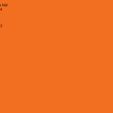
à Nội
64
82