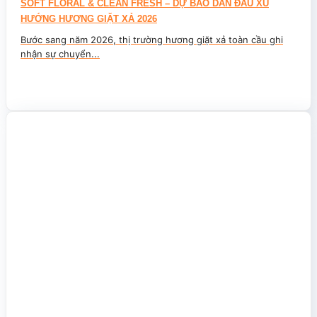
SOFT FLORAL & CLEAN FRESH – DỰ BÁO DẪN ĐẦU XU
HƯỚNG HƯƠNG GIẶT XẢ 2026
Bước sang năm 2026, thị trường hương giặt xả toàn cầu ghi
nhận sự chuyển...