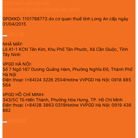
Chính sách vận chuyển
Danh sách hồ sơ tự công bố sản phẩm
GPDKKD: 1101788773 do cơ quan thuế tỉnh Long An cấp ngày
01/04/2015
LIÊN HỆ
NHÀ MÁY:
Lô A1-1 KCN Tân Kim, Khu Phố Tân Phước, Xã Cần Giuộc, Tỉnh
Tây Ninh
VPGD HÀ NỘI:
Số 7 Ngõ 167 Dương Quảng Hàm, Phường Nghĩa Đô, Thành Phố
Hà Nội
Điện thoại: (+84)24 3226 2504Hotine VVPGD Hà Nội: 0918 885
564
VPGD HỒ CHÍ MINH:
343/5C Tô Hiến Thành, Phường Hòa Hưng, TP. Hồ Chí Minh
Điện thoại: (+84)28 3863 0319Hotine VVPGD Hà Nội: 0919 436
882
FANPAGE