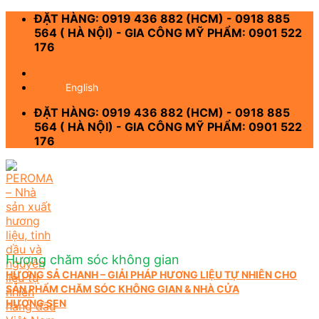
Skip
ĐẶT HÀNG: 0919 436 882 (HCM) - 0918 885
to
564 ( HÀ NỘI) - GIA CÔNG MỸ PHẨM: 0901 522
content
176
-
English
ĐẶT HÀNG: 0919 436 882 (HCM) - 0918 885
564 ( HÀ NỘI) - GIA CÔNG MỸ PHẨM: 0901 522
176
Hương chăm sóc không gian
HƯƠNG SẢ CHANH – GIẢI PHÁP HƯƠNG LIỆU TỰ NHIÊN CHO
SẢN PHẨM CHĂM SÓC KHÔNG GIAN & NHÀ CỬA
HƯƠNG SEN