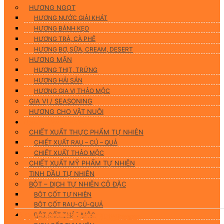
HƯƠNG NGỌT
HƯƠNG NƯỚC GIẢI KHÁT
HƯƠNG BÁNH KẸO
HƯƠNG TRÀ, CÀ PHÊ
HƯƠNG BƠ, SỮA, CREAM, DESERT
HƯƠNG MẶN
HƯƠNG THỊT, TRỨNG
HƯƠNG HẢI SẢN
HƯƠNG GIA VỊ THẢO MỘC
GIA VỊ / SEASONING
HƯƠNG CHO VẬT NUÔI
Nguyên Liệu Tự Nhiên
CHIẾT XUẤT THỰC PHẨM TỰ NHIÊN
CHIẾT XUẤT RAU – CỦ – QUẢ
CHIẾT XUẤT THẢO MỘC
CHIẾT XUẤT MỸ PHẨM TỰ NHIÊN
TINH DẦU TỰ NHIÊN
BỘT – DỊCH TỰ NHIÊN CÔ ĐẶC
BỘT CỐT TỰ NHIÊN
BỘT CỐT RAU-CỦ-QUẢ
BỘT CỐT THẢO MỘC
09/03/2026
07/02/2026
06/02/2026
09/01/2026
31/12/2025
31/12/2025
18/12/2025
28/11/2025
6327Lượt xem
4622Lượt xem
5910Lượt xem
6003Lượt xem
8850Lượt xem
7005Lượt xem
10242Lượt xem
3514Lượt xem