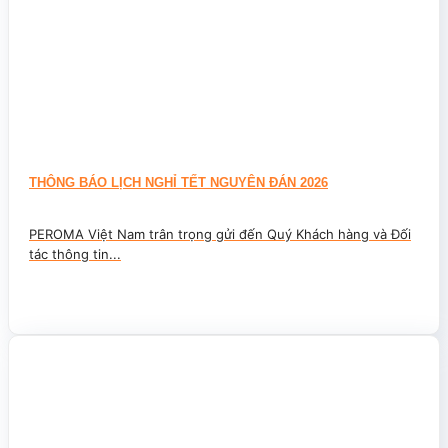
THÔNG BÁO LỊCH NGHỈ TẾT NGUYÊN ĐÁN 2026
PEROMA Việt Nam trân trọng gửi đến Quý Khách hàng và Đối
tác thông tin...