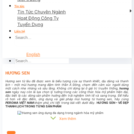
Tin tức
Tin Tức Chuyên Ngành
Hoạt Động Công Ty
Hương sả chanh là lựa chọn lý tưởng cho các sản phẩm giúp tạo bầu không khí th
Tuyển Dụng
Hương sả chanh
là lựa chọn lý tưởng cho các sản phẩm giúp tạo bầu không khí thư
giãn, sạch sẽ và tươi mới trong không gian sống. Nhờ khả năng lan tỏa đều và cảm
Liên hệ
giác gần gũi thiên nhiên,
hương sả chanh
được ứng dụng hiệu quả trong nến thơm,
tinh dầu khuếch tán, nước xịt phòng, xịt khử mùi tủ quần áo, giày dép,...
CHĂM SÓC
VỆ SINH NHÀ CỬA
English
HƯƠNG SEN
Hương sen từ lâu đã được xem là biểu tượng của sự thanh khiết, dịu dàng và thanh
lịch – một mùi hương mang đậm tinh thần Á Đông, chạm đến cảm xúc người dùng
một cách nhẹ nhàng và sâu lắng. Không chỉ dừng lại ở giá trị truyền thống,
hương
sen
ngày nay còn là lựa chọn lý tưởng trong các công thức hóa mỹ phẩm hiện đại,
đặc biệt là các dòng sản phẩm hướng đến trải nghiệm tinh tế và sang trọng. Để hiểu
rõ hơn về đặc điểm, ứng dụng và giải pháp mùi hương từ hương sen, hãy cùng
PEROMA VIỆT NAM
khám phá chi tiết trong bài viết dưới đây.
HƯƠNG SEN – VẺ ĐẸP
THANH LỊCH TRONG TỪNG SẢN PHẨM
Xem thêm
Liên hệ