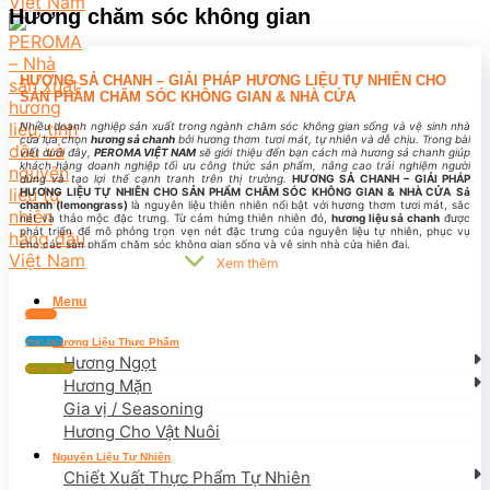
Hương chăm sóc không gian
HƯƠNG SẢ CHANH – GIẢI PHÁP HƯƠNG LIỆU TỰ NHIÊN CHO
SẢN PHẨM CHĂM SÓC KHÔNG GIAN & NHÀ CỬA
Nhiều doanh nghiệp sản xuất trong ngành chăm sóc không gian sống và vệ sinh nhà
cửa lựa chọn
hương sả chanh
bởi hương thơm tươi mát, tự nhiên và dễ chịu. Trong bài
viết dưới đây,
PEROMA VIỆT NAM
sẽ giới thiệu đến bạn cách mà hương sả chanh giúp
khách hàng doanh nghiệp tối ưu công thức sản phẩm, nâng cao trải nghiệm người
dùng và tạo lợi thế cạnh tranh trên thị trường.
HƯƠNG SẢ CHANH – GIẢI PHÁP
HƯƠNG LIỆU TỰ NHIÊN CHO SẢN PHẨM CHĂM SÓC KHÔNG GIAN & NHÀ CỬA
Sả
chanh (lemongrass)
là nguyên liệu thiên nhiên nổi bật với hương thơm tươi mát, sắc
nét và thảo mộc đặc trưng. Từ cảm hứng thiên nhiên đó,
hương liệu sả chanh
được
phát triển để mô phỏng trọn vẹn nét đặc trưng của nguyên liệu tự nhiên, phục vụ
cho các sản phẩm chăm sóc không gian sống và vệ sinh nhà cửa hiện đại.
Xem thêm
Menu
Liên hệ
Hương Liệu Thực Phẩm
chat zalo
Hương Ngọt
Xem chi tiết
Hương Mặn
Gia vị / Seasoning
Hương Cho Vật Nuôi
Nguyên Liệu Tự Nhiên
Chiết Xuất Thực Phẩm Tự Nhiên