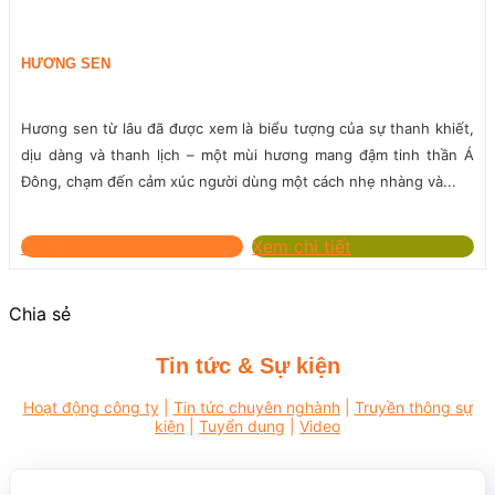
Hotline
Hà Nội:
0918 885 564
Email:
info@peroma.vn
HƯƠNG SEN
Hương sen từ lâu đã được xem là biểu tượng của sự thanh khiết,
dịu dàng và thanh lịch – một mùi hương mang đậm tinh thần Á
Đông, chạm đến cảm xúc người dùng một cách nhẹ nhàng và...
Liên hệ
Xem chi tiết
Chia sẻ
Tin tức & Sự kiện
Hoạt động công ty
|
Tin tức chuyên nghành
|
Truyền thông sự
kiện
|
Tuyển dụng
|
Video