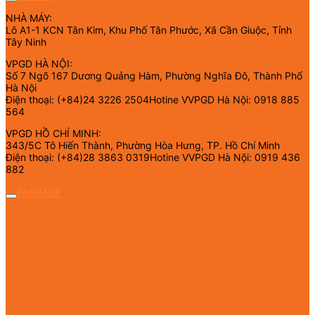
NHÀ MÁY:
Lô A1-1 KCN Tân Kim, Khu Phố Tân Phước, Xã Cần Giuộc, Tỉnh
Tây Ninh
VPGD HÀ NỘI:
Số 7 Ngõ 167 Dương Quảng Hàm, Phường Nghĩa Đô, Thành Phố
Hà Nội
Điện thoại: (+84)24 3226 2504Hotine VVPGD Hà Nội: 0918 885
564
VPGD HỒ CHÍ MINH:
343/5C Tô Hiến Thành, Phường Hòa Hưng, TP. Hồ Chí Minh
Điện thoại: (+84)28 3863 0319Hotine VVPGD Hà Nội: 0919 436
882
FANPAGE