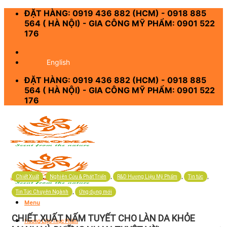
Skip
ĐẶT HÀNG: 0919 436 882 (HCM) - 0918 885
to
564 ( HÀ NỘI) - GIA CÔNG MỸ PHẨM: 0901 522
content
176
-
English
ĐẶT HÀNG: 0919 436 882 (HCM) - 0918 885
564 ( HÀ NỘI) - GIA CÔNG MỸ PHẨM: 0901 522
176
,
,
,
,
Chiết Xuất
Nghiên Cứu & Phát Triển
R&D Hương Liệu Mỹ Phẩm
Tin tức
,
Tin Tức Chuyên Ngành
Ứng dụng mới
Menu
CHIẾT XUẤT NẤM TUYẾT CHO LÀN DA KHỎE
Hương Liệu Thực Phẩm