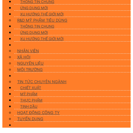
THÔNG TIN CHUNG
ỨNG DỤNG MỚI
XU HƯỚNG THẾ GIỚI MỚI
R&D MỸ PHẨM TIÊU DÙNG
THÔNG TIN CHUNG
ỨNG DỤNG MỚI
XU HƯỚNG THẾ GIỚI MỚI
CSR
NHÂN VIÊN
XÃ HỘI
NGUYÊN LIỆU
MÔI TRƯỜNG
Tin tức
TIN TỨC CHUYÊN NGÀNH
CHIẾT XUẤT
MỸ PHẨM
THỰC PHẨM
TINH DẦU
HOẠT ĐỘNG CÔNG TY
TUYỂN DỤNG
Liên hệ