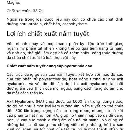
Magne.
Chất xơ chứa: 33,7g.
Ngoài ra trong loại dược liệu này còn có chứa các chất dinh
dưỡng như: protein, chất béo, cacbohydrate.
Lợi ích chiết xuất nấm tuyết
Vốn nhanh nhạy với mọi thành phần kỳ diệu trên thế gian,
ngành mỹ phẩm tất nhiên không thể bỏ qua tiềm năng từ nấm,
và nhờ đó, thế giới làm đẹp đã có thêm nhiều công thức dưỡng
da chứa chiết xuất từ loài thực vật này
Chiết xuất nấm tuyết cung cấp hydrat hóa cao
Cấu trúc dạng gelatin của nấm tuyết, kết hợp với mức độ cao
của các phân tử polysaccharide, hoạt động tương tự như axit
hyaluronic. Và với tín đồ làm đẹp thì axit hyaluronic là chất
dưỡng ẩm yêu thích của mọi người, bằng cách tăng độ ẩm cho
da một cách thần kỳ.
Axit Hyaluronic (HA) chứa được tới 1.000 lần trọng lượng nước,
do đó nó như là một loại kem dưỡng ẩm. Nấm tuyết có thể chứa
đến 500 lần trọng lượng của nó trong nước, nhưng nó có kết
cấu phân tử hạt nhỏ hơn HA, giúp nó thâm nhập vào da dễ dàng
hơn, vì vậy sức mạnh dưỡng ẩm của nó rất mạnh. Nó cũng có
những lợi ích bổ sung như chống viêm nhẹ nhàng, hỗ trợ sản
xuất collagen, và tốt nhất của tất cả, nó là một thành phần tự