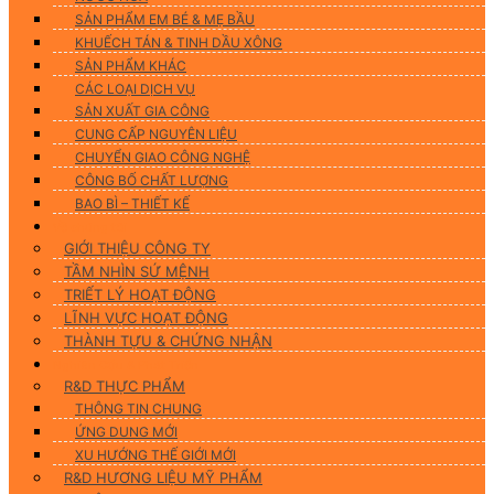
SẢN PHẨM EM BÉ & MẸ BẦU
KHUẾCH TÁN & TINH DẦU XÔNG
SẢN PHẨM KHÁC
CÁC LOẠI DỊCH VỤ
SẢN XUẤT GIA CÔNG
CUNG CẤP NGUYÊN LIỆU
CHUYỂN GIAO CÔNG NGHỆ
CÔNG BỐ CHẤT LƯỢNG
BAO BÌ – THIẾT KẾ
Về chúng tôi
GIỚI THIỆU CÔNG TY
TẦM NHÌN SỨ MỆNH
TRIẾT LÝ HOẠT ĐỘNG
LĨNH VỰC HOẠT ĐỘNG
THÀNH TỰU & CHỨNG NHẬN
Nghiên Cứu & Phát Triển
R&D THỰC PHẨM
THÔNG TIN CHUNG
ỨNG DUNG MỚI
XU HƯỚNG THẾ GIỚI MỚI
R&D HƯƠNG LIỆU MỸ PHẨM