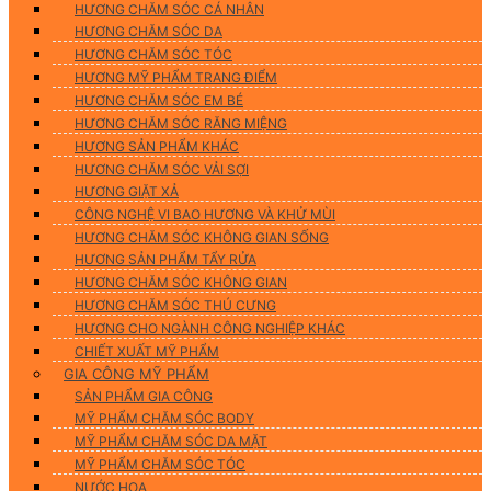
HƯƠNG CHĂM SÓC CÁ NHÂN
HƯƠNG CHĂM SÓC DA
HƯƠNG CHĂM SÓC TÓC
HƯƠNG MỸ PHẨM TRANG ĐIỂM
HƯƠNG CHĂM SÓC EM BÉ
HƯƠNG CHĂM SÓC RĂNG MIỆNG
HƯƠNG SẢN PHẨM KHÁC
HƯƠNG CHĂM SÓC VẢI SỢI
HƯƠNG GIẶT XẢ
CÔNG NGHỆ VI BAO HƯƠNG VÀ KHỬ MÙI
HƯƠNG CHĂM SÓC KHÔNG GIAN SỐNG
HƯƠNG SẢN PHẨM TẨY RỬA
HƯƠNG CHĂM SÓC KHÔNG GIAN
HƯƠNG CHĂM SÓC THÚ CƯNG
HƯƠNG CHO NGÀNH CÔNG NGHIỆP KHÁC
CHIẾT XUẤT MỸ PHẨM
GIA CÔNG MỸ PHẨM
SẢN PHẨM GIA CÔNG
MỸ PHẨM CHĂM SÓC BODY
MỸ PHẨM CHĂM SÓC DA MẶT
MỸ PHẨM CHĂM SÓC TÓC
NƯỚC HOA