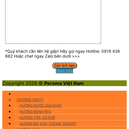
*Quý khách cần liên hệ gấp! Hãy gọi ngay Hotline: 0919 436
882 Hoặc chat ngay Zalo bên dưới >>>
chat zalo
Copyright 2026 ©
Peroma Việt Nam
Hương Liệu Thực Phẩm
HƯƠNG NGỌT
HƯƠNG NƯỚC GIẢI KHÁT
HƯƠNG BÁNH KẸO
HƯƠNG TRÀ, CÀ PHÊ
HƯƠNG BƠ, SỮA, CREAM, DESERT