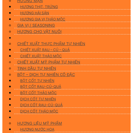
HƯƠNG MẶN
HƯƠNG THỊT, TRỨNG
HƯƠNG HẢI SẢN
HƯƠNG GIA VỊ THẢO MỘC
GIA VỊ / SEASONING
HƯƠNG CHO VẬT NUÔI
Nguyên Liệu Tự Nhiên
CHIẾT XUẤT THỰC PHẨM TỰ NHIÊN
CHIẾT XUẤT RAU – CỦ – QUẢ
CHIẾT XUẤT THẢO MỘC
CHIẾT XUẤT MỸ PHẨM TỰ NHIÊN
TINH DẦU TỰ NHIÊN
BỘT – DỊCH TỰ NHIÊN CÔ ĐẶC
BỘT CỐT TỰ NHIÊN
BỘT CỐT RAU-CỦ-QUẢ
BỘT CỐT THẢO MỘC
DỊCH CỐT TỰ NHIÊN
DỊCH CỐT RAU-CỦ-QUẢ
DỊCH CỐT THẢO MỘC
Hương Liệu Mỹ Phẩm & Gia Công
HƯƠNG LIỆU MỸ PHẨM
HƯƠNG NƯỚC HOA