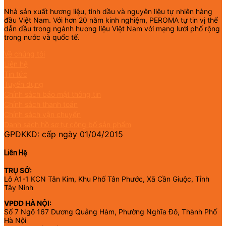
Nhà sản xuất hương liệu, tinh dầu và nguyên liệu tự nhiên hàng
đầu Việt Nam. Với hơn 20 năm kinh nghiệm, PEROMA tự tin vị thế
dẫn đầu trong ngành hương liệu Việt Nam với mạng lưới phổ rộng
trong nước và quốc tế.
Về chúng tôi
Liên hệ
Tin tức
Tuyển dụng
Chính sách bảo mật thông tin
Chính sách thanh toán
Chính sách vận chuyển
Danh sách hồ sơ tự công bố sản phẩm
GPDKKD: cấp ngày 01/04/2015
Liên Hệ
TRỤ SỞ:
Lô A1-1 KCN Tân Kim, Khu Phố Tân Phước, Xã Cần Giuộc, Tỉnh
Tây Ninh
VPĐD HÀ NỘI:
Số 7 Ngõ 167 Dương Quảng Hàm, Phường Nghĩa Đô, Thành Phố
Hà Nội