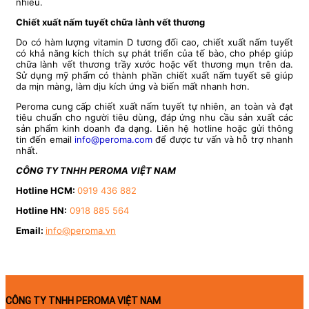
nhiều.
Chiết xuất nấm tuyết chữa lành vết thương
Do có hàm lượng vitamin D tương đối cao, chiết xuất nấm tuyết
có khả năng kích thích sự phát triển của tế bào, cho phép giúp
chữa lành vết thương trầy xước hoặc vết thương mụn trên da.
Sử dụng mỹ phẩm có thành phần chiết xuất nấm tuyết sẽ giúp
da mịn màng, làm dịu kích ứng và biến mất nhanh hơn.
Peroma cung cấp chiết xuất nấm tuyết tự nhiên, an toàn và đạt
tiêu chuẩn cho người tiêu dùng, đáp ứng nhu cầu sản xuất các
sản phẩm kinh doanh đa dạng. Liên hệ hotline hoặc gửi thông
tin đến email
info@peroma.com
để được tư vấn và hỗ trợ nhanh
nhất.
CÔNG TY TNHH PEROMA VIỆT NAM
Hotline HCM:
0919 436 882
Hotline HN:
0918 885 564
Email:
info@peroma.vn
CÔNG TY TNHH PEROMA VIỆT NAM