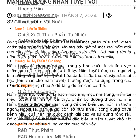
MẠNH VÀ DƯỠNG NHAN TUYỆT VỜI
Hương Ngọt
Hương Mặn
30 THÁNG 3, 2023
9 THÁNG 7, 2024
|
Gia vị / Seasoning
8272Lượt xem
Hương Cho Vật Nuôi
Nguyên Liệu Tự Nhiên
Chiết Xuất Thực Phẩm Tự Nhiên
Chiết Xuất Mỹ Phẩm Tự Nhiên
Dùng tinh chất chiết xuất từ nấm là một phần của thói quen
chăm sóc da mặt Nhật Bản. Nhưng bây giờ có một loại nấm mới
Tinh Dầu Tự Nhiên
bạn cần biết bởi khả năng làm đẹp tuyệt diệu. Nó mang tên là
Bột – Dịch Tự Nhiên Cô Đặc
nấm tuyết (nấm này tên khoa học là fuciformis tremella)
Hương Liệu Mỹ Phẩm & Gia Công
Nấm tuyết đã được sử dụng trong y học châu Á và lĩnh vực
Hương Liệu Mỹ Phẩm
chăm sóc da trong cả nhiều thế kỷ. Nấm tuyết được ca ngợi vì
Gia Công Mỹ Phẩm
khả năng tăng cường hydrat hóa da khi hấp thụ, vì vậy nấm tai
bạc (tên khác cho nấm tuyết) thường được sử dụng trong các
món tráng miệng châu Á để tăng độ ẩm cho cơ thể.
Về chúng tôi
Giới thiệu công ty
Nấm tuyết hay còn gọi là bạch mộc nhĩ, mộc nhĩ trắng, nấm tai
Tầm nhìn sứ mệnh
mèo, tuyết nhĩ, là một loại thực phẩm bổ dưỡng thuộc họ nhà
Triết lý hoạt động
Nấm, thường được dân gian dùng để chế biến các món ăn thơm
ngon. Ngoài ra, nấm tuyết còn sở hữu nhiều công dụng chữa
Lĩnh vực hoạt động
bệnh hiệu quả nên rất được đánh giá cao và sử dụng rộng rãi.
Thành tựu & chứng nhận
Đó cũng là lý do mà nấm tuyết, đặc biệt là nấm tuyết khô rất
được nhiều người ưa dùng và tìm mua đến vậy.
Nghiên Cứu & Phát Triển
R&D Thực Phẩm
R&D Hương Liệu Mỹ Phẩm