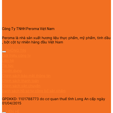
Công Ty TNHH Peroma Việt Nam
Peroma là nhà sản xuất hương liệu thực phẩm, mỹ phẩm, tinh dầu
, bột cột tự nhiên hàng đầu Việt Nam
THÔNG TIN
Giới thiệu công ty
Liên hệ
Tin tức
Tuyển dụng
Chính sách bảo mật thông tin
Chính sách thanh toán
Chính sách vận chuyển
Danh sách hồ sơ tự công bố sản phẩm
GPDKKD: 1101788773 do cơ quan thuế tỉnh Long An cấp ngày
01/04/2015
LIÊN HỆ