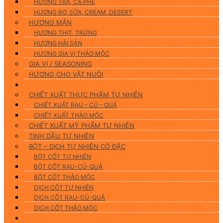
HƯƠNG TRÀ, CÀ PHÊ
HƯƠNG BƠ, SỮA, CREAM, DESERT
HƯƠNG MẶN
HƯƠNG THỊT, TRỨNG
HƯƠNG HẢI SẢN
HƯƠNG GIA VỊ THẢO MỘC
GIA VỊ / SEASONING
HƯƠNG CHO VẬT NUÔI
Nguyên Liệu Tự Nhiên
CHIẾT XUẤT THỰC PHẨM TỰ NHIÊN
CHIẾT XUẤT RAU – CỦ – QUẢ
CHIẾT XUẤT THẢO MỘC
CHIẾT XUẤT MỸ PHẨM TỰ NHIÊN
TINH DẦU TỰ NHIÊN
BỘT – DỊCH TỰ NHIÊN CÔ ĐẶC
BỘT CỐT TỰ NHIÊN
BỘT CỐT RAU-CỦ-QUẢ
BỘT CỐT THẢO MỘC
DỊCH CỐT TỰ NHIÊN
DỊCH CỐT RAU-CỦ-QUẢ
DỊCH CỐT THẢO MỘC
Hương Liệu Mỹ Phẩm & Gia Công