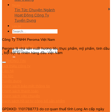
Tin tức
Tin Tức Chuyên Ngành
Hoạt Động Công Ty
Tuyển Dụng
Liên hệ
Công Ty TNHH Peroma Việt Nam
English
Peroma là nhà sản xuất hương liệu thực phẩm, mỹ phẩm, tinh dầu
, bột cột tự nhiên hàng đầu Việt Nam
THÔNG TIN
Giới thiệu công ty
Liên hệ
Tin tức
Tuyển dụng
Chính sách bảo mật thông tin
Chính sách thanh toán
Chính sách vận chuyển
Danh sách hồ sơ tự công bố sản phẩm
GPDKKD: 1101788773 do cơ quan thuế tỉnh Long An cấp ngày