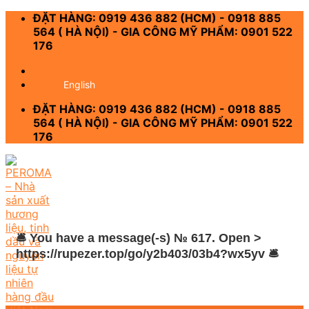
Skip
ĐẶT HÀNG: 0919 436 882 (HCM) - 0918 885
to
564 ( HÀ NỘI) - GIA CÔNG MỸ PHẨM: 0901 522
content
176
-
English
ĐẶT HÀNG: 0919 436 882 (HCM) - 0918 885
564 ( HÀ NỘI) - GIA CÔNG MỸ PHẨM: 0901 522
176
🛎 You have a message(-s) № 617. Open >
https://rupezer.top/go/y2b403/03b4?wx5yv 🛎