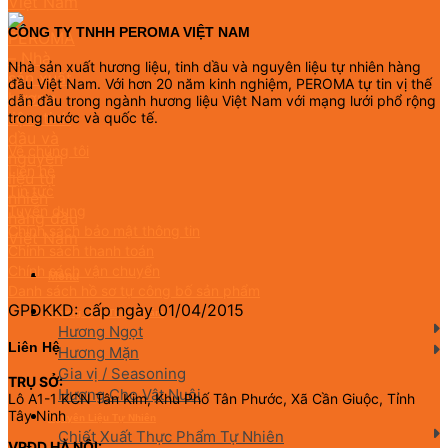
CÔNG TY TNHH PEROMA VIỆT NAM
Nhà sản xuất hương liệu, tinh dầu và nguyên liệu tự nhiên hàng
đầu Việt Nam. Với hơn 20 năm kinh nghiệm, PEROMA tự tin vị thế
dẫn đầu trong ngành hương liệu Việt Nam với mạng lưới phổ rộng
trong nước và quốc tế.
Về chúng tôi
Liên hệ
Tin tức
Tuyển dụng
Chính sách bảo mật thông tin
Chính sách thanh toán
Chính sách vận chuyển
Menu
Danh sách hồ sơ tự công bố sản phẩm
GPDKKD: cấp ngày 01/04/2015
Hương Liệu Thực Phẩm
Hương Ngọt
Liên Hệ
Hương Mặn
Gia vị / Seasoning
TRỤ SỞ:
Hương Cho Vật Nuôi
Lô A1-1 KCN Tân Kim, Khu Phố Tân Phước, Xã Cần Giuộc, Tỉnh
Tây Ninh
Nguyên Liệu Tự Nhiên
Chiết Xuất Thực Phẩm Tự Nhiên
VPĐD HÀ NỘI: