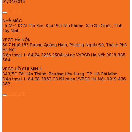
01/04/2015
LIÊN HỆ
NHÀ MÁY:
Lô A1-1 KCN Tân Kim, Khu Phố Tân Phước, Xã Cần Giuộc, Tỉnh
Tây Ninh
VPGD HÀ NỘI:
Số 7 Ngõ 167 Dương Quảng Hàm, Phường Nghĩa Đô, Thành Phố
Hà Nội
Điện thoại: (+84)24 3226 2504Hotine VVPGD Hà Nội: 0918 885
564
VPGD HỒ CHÍ MINH:
343/5C Tô Hiến Thành, Phường Hòa Hưng, TP. Hồ Chí Minh
Điện thoại: (+84)28 3863 0319Hotine VVPGD Hà Nội: 0919 436
882
FANPAGE