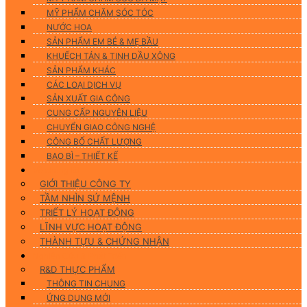
MỸ PHẨM CHĂM SÓC TÓC
NƯỚC HOA
SẢN PHẨM EM BÉ & MẸ BẦU
KHUẾCH TÁN & TINH DẦU XÔNG
SẢN PHẨM KHÁC
CÁC LOẠI DỊCH VỤ
SẢN XUẤT GIA CÔNG
CUNG CẤP NGUYÊN LIỆU
CHUYỂN GIAO CÔNG NGHỆ
CÔNG BỐ CHẤT LƯỢNG
BAO BÌ – THIẾT KẾ
Về chúng tôi
GIỚI THIỆU CÔNG TY
TẦM NHÌN SỨ MỆNH
TRIẾT LÝ HOẠT ĐỘNG
LĨNH VỰC HOẠT ĐỘNG
THÀNH TỰU & CHỨNG NHẬN
Nghiên Cứu & Phát Triển
R&D THỰC PHẨM
THÔNG TIN CHUNG
ỨNG DUNG MỚI