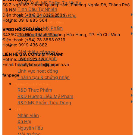
Chiết Xuất Mỹ Phẩm Tự Nhiên
Số 7 Ngõ 167 Dương Quảng Hàm, Phường Nghĩa Đô, Thành Phố
Tinh Dầu Tự Nhiên
Hà Nội
Điện thoại: (+84) 24 3226 2504
Bột – Dịch Tự Nhiên Cô Đặc
Hotline: 0918 885 564
Hương Liệu Mỹ Phẩm & Gia Công
Hương Liệu Mỹ Phẩm
VPĐD HỒ CHÍ MINH:
Gia Công Mỹ Phẩm
343/5C Tô Hiến Thành, Phường Hòa Hưng, TP. Hồ Chí Minh
Điện thoại: (+84) 28 3863 0319
Hotline: 0919 436 882
Về chúng tôi
Giới thiệu công ty
LIÊN HỆ GIA CÔNG MỸ PHẨM:
Tầm nhìn sứ mệnh
Hotline: 0901 522 176
Triết lý hoạt động
Email: beautylab.sale@peroma.vn
Lĩnh vực hoạt động
fanpage
Thành tựu & chứng nhận
Nghiên Cứu & Phát Triển
R&D Thực Phẩm
R&D Hương Liệu Mỹ Phẩm
R&D Mỹ Phẩm Tiêu Dùng
CSR
Nhân viên
Xã Hội
Nguyên liệu
Môi trường