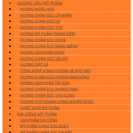
HƯƠNG LIỆU MỸ PHẨM
HƯƠNG NƯỚC HOA
HƯƠNG CHĂM SÓC CÁ NHÂN
HƯƠNG CHĂM SÓC DA
HƯƠNG CHĂM SÓC TÓC
HƯƠNG MỸ PHẨM TRANG ĐIỂM
HƯƠNG CHĂM SÓC EM BÉ
HƯƠNG CHĂM SÓC RĂNG MIỆNG
HƯƠNG SẢN PHẨM KHÁC
HƯƠNG CHĂM SÓC VẢI SỢI
HƯƠNG GIẶT XẢ
CÔNG NGHỆ VI BAO HƯƠNG VÀ KHỬ MÙI
HƯƠNG CHĂM SÓC KHÔNG GIAN SỐNG
HƯƠNG SẢN PHẨM TẨY RỬA
HƯƠNG CHĂM SÓC KHÔNG GIAN
HƯƠNG CHĂM SÓC THÚ CƯNG
HƯƠNG CHO NGÀNH CÔNG NGHIỆP KHÁC
CHIẾT XUẤT MỸ PHẨM
GIA CÔNG MỸ PHẨM
SẢN PHẨM GIA CÔNG
MỸ PHẨM CHĂM SÓC BODY
MỸ PHẨM CHĂM SÓC DA MẶT