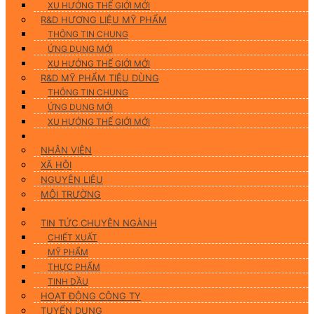
XU HƯỚNG THẾ GIỚI MỚI
R&D HƯƠNG LIỆU MỸ PHẨM
THÔNG TIN CHUNG
ỨNG DỤNG MỚI
XU HƯỚNG THẾ GIỚI MỚI
R&D MỸ PHẨM TIÊU DÙNG
THÔNG TIN CHUNG
ỨNG DỤNG MỚI
XU HƯỚNG THẾ GIỚI MỚI
CSR
NHÂN VIÊN
XÃ HỘI
NGUYÊN LIỆU
MÔI TRƯỜNG
Tin tức
TIN TỨC CHUYÊN NGÀNH
CHIẾT XUẤT
MỸ PHẨM
THỰC PHẨM
TINH DẦU
HOẠT ĐỘNG CÔNG TY
TUYỂN DỤNG