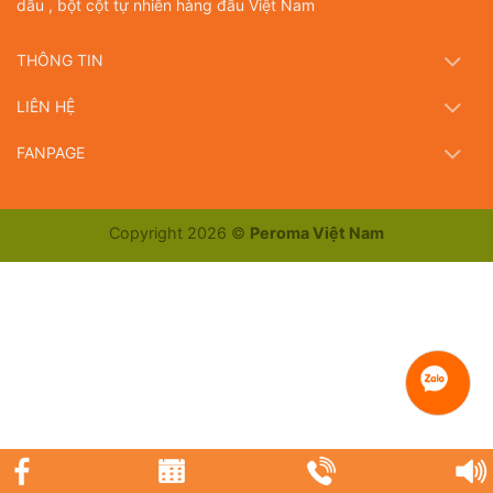
dầu , bột cột tự nhiên hàng đầu Việt Nam
THÔNG TIN
LIÊN HỆ
FANPAGE
Copyright 2026 ©
Peroma Việt Nam