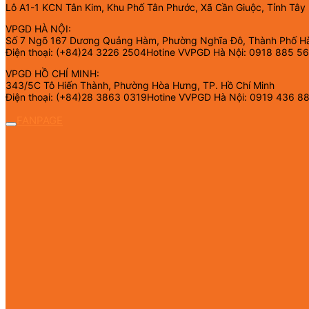
Lô A1-1 KCN Tân Kim, Khu Phố Tân Phước, Xã Cần Giuộc, Tỉnh Tây
VPGD HÀ NỘI:
Số 7 Ngõ 167 Dương Quảng Hàm, Phường Nghĩa Đô, Thành Phố H
Điện thoại: (+84)24 3226 2504Hotine VVPGD Hà Nội: 0918 885 5
VPGD HỒ CHÍ MINH:
343/5C Tô Hiến Thành, Phường Hòa Hưng, TP. Hồ Chí Minh
Điện thoại: (+84)28 3863 0319Hotine VVPGD Hà Nội: 0919 436 8
FANPAGE