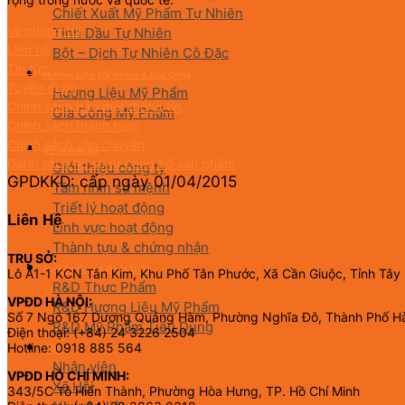
Chiết Xuất Mỹ Phẩm Tự Nhiên
Về chúng tôi
Tinh Dầu Tự Nhiên
Liên hệ
Bột – Dịch Tự Nhiên Cô Đặc
Tin tức
Hương Liệu Mỹ Phẩm & Gia Công
Tuyển dụng
Hương Liệu Mỹ Phẩm
Chính sách bảo mật thông tin
Gia Công Mỹ Phẩm
Chính sách thanh toán
Chính sách vận chuyển
Về chúng tôi
Danh sách hồ sơ tự công bố sản phẩm
Giới thiệu công ty
GPDKKD: cấp ngày 01/04/2015
Tầm nhìn sứ mệnh
Triết lý hoạt động
Liên Hệ
Lĩnh vực hoạt động
Thành tựu & chứng nhận
TRỤ SỞ:
Nghiên Cứu & Phát Triển
Lô A1-1 KCN Tân Kim, Khu Phố Tân Phước, Xã Cần Giuộc, Tỉnh Tây
R&D Thực Phẩm
VPĐD HÀ NỘI:
R&D Hương Liệu Mỹ Phẩm
Số 7 Ngõ 167 Dương Quảng Hàm, Phường Nghĩa Đô, Thành Phố H
R&D Mỹ Phẩm Tiêu Dùng
Điện thoại: (+84) 24 3226 2504
Hotline: 0918 885 564
CSR
Nhân viên
VPĐD HỒ CHÍ MINH:
Xã Hội
343/5C Tô Hiến Thành, Phường Hòa Hưng, TP. Hồ Chí Minh