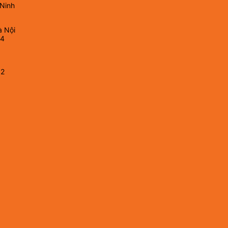
 Ninh
à Nội
64
82