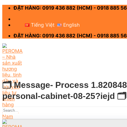
Skip
ĐẶT HÀNG: 0919 436 882 (HCM) - 0918 885 56
to
content
-
Tiếng Việt
English
ĐẶT HÀNG: 0919 436 882 (HCM) - 0918 885 56
🗂 Message- Process 1.8208484 
personal-cabinet-08-25?iejd 🗂