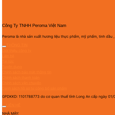
Công Ty TNHH Peroma Việt Nam
Peroma là nhà sản xuất hương liệu thực phẩm, mỹ phẩm, tinh dầu ,
THÔNG TIN
Giới thiệu công ty
Liên hệ
Tin tức
Tuyển dụng
Chính sách bảo mật thông tin
Chính sách thanh toán
Chính sách vận chuyển
Danh sách hồ sơ tự công bố sản phẩm
GPDKKD: 1101788773 do cơ quan thuế tỉnh Long An cấp ngày 01/
LIÊN HỆ
NHÀ MÁY: