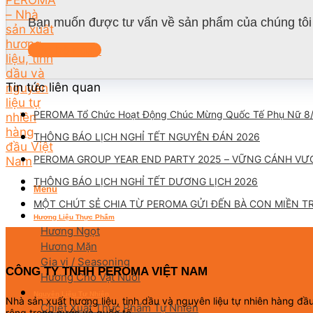
Bạn muốn được tư vấn về sản phẩm của chúng tôi 
Liên hệ ngay
Tin tức liên quan
PEROMA Tổ Chức Hoạt Động Chúc Mừng Quốc Tế Phụ Nữ 8
THÔNG BÁO LỊCH NGHỈ TẾT NGUYÊN ĐÁN 2026
PEROMA GROUP YEAR END PARTY 2025 – VỮNG CÁNH VƯ
THÔNG BÁO LỊCH NGHỈ TẾT DƯƠNG LỊCH 2026
Menu
MỘT CHÚT SẺ CHIA TỪ PEROMA GỬI ĐẾN BÀ CON MIỀN T
Hương Liệu Thực Phẩm
Hương Ngọt
Hương Mặn
Gia vị / Seasoning
CÔNG TY TNHH PEROMA VIỆT NAM
Hương Cho Vật Nuôi
Nguyên Liệu Tự Nhiên
Nhà sản xuất hương liệu, tinh dầu và nguyên liệu tự nhiên hàng đ
Chiết Xuất Thực Phẩm Tự Nhiên
rộng trong nước và quốc tế.