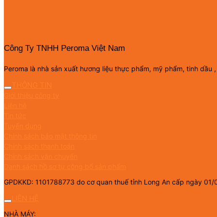
Công Ty TNHH Peroma Việt Nam
Peroma là nhà sản xuất hương liệu thực phẩm, mỹ phẩm, tinh dầu ,
THÔNG TIN
Giới thiệu công ty
Liên hệ
Tin tức
Tuyển dụng
Chính sách bảo mật thông tin
Chính sách thanh toán
Chính sách vận chuyển
Danh sách hồ sơ tự công bố sản phẩm
GPDKKD: 1101788773 do cơ quan thuế tỉnh Long An cấp ngày 01/
LIÊN HỆ
NHÀ MÁY: