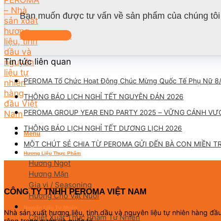
Bạn muốn được tư vấn về sản phẩm của chúng tôi 
Liên hệ ngay
Tin tức liên quan
PEROMA Tổ Chức Hoạt Động Chúc Mừng Quốc Tế Phụ Nữ 8
THÔNG BÁO LỊCH NGHỈ TẾT NGUYÊN ĐÁN 2026
PEROMA GROUP YEAR END PARTY 2025 – VỮNG CÁNH VƯ
THÔNG BÁO LỊCH NGHỈ TẾT DƯƠNG LỊCH 2026
Menu
MỘT CHÚT SẺ CHIA TỪ PEROMA GỬI ĐẾN BÀ CON MIỀN T
Hương Liệu Thực Phẩm
Hương Ngọt
Hương Mặn
Gia vị / Seasoning
CÔNG TY TNHH PEROMA VIỆT NAM
Hương Cho Vật Nuôi
Nguyên Liệu Tự Nhiên
Nhà sản xuất hương liệu, tinh dầu và nguyên liệu tự nhiên hàng đ
Chiết Xuất Thực Phẩm Tự Nhiên
rộng trong nước và quốc tế.