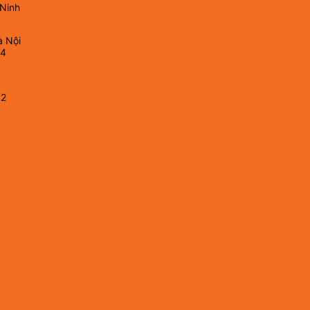
 Ninh
à Nội
64
82