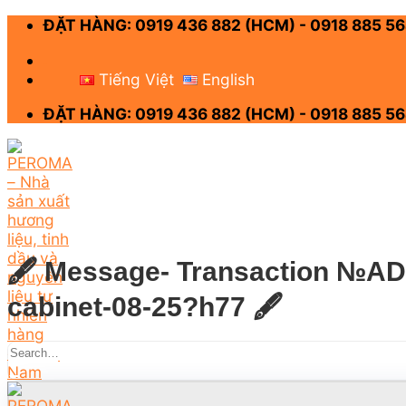
Skip
ĐẶT HÀNG: 0919 436 882 (HCM) - 0918 885 56
to
content
-
Tiếng Việt
English
ĐẶT HÀNG: 0919 436 882 (HCM) - 0918 885 56
🖋 Message- Transaction №AD77
cabinet-08-25?h77 🖋