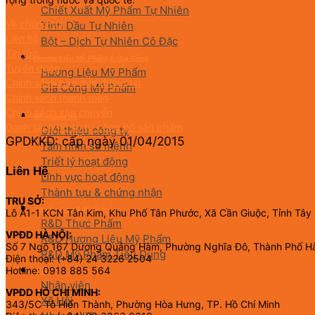
Chiết Xuất Mỹ Phẩm Tự Nhiên
Về chúng tôi
Tinh Dầu Tự Nhiên
Liên hệ
Bột – Dịch Tự Nhiên Cô Đặc
Tin tức
Hương Liệu Mỹ Phẩm & Gia Công
Tuyển dụng
Hương Liệu Mỹ Phẩm
Chính sách bảo mật thông tin
Gia Công Mỹ Phẩm
Chính sách thanh toán
Chính sách vận chuyển
Về chúng tôi
Danh sách hồ sơ tự công bố sản phẩm
Giới thiệu công ty
GPDKKD: cấp ngày 01/04/2015
Tầm nhìn sứ mệnh
Triết lý hoạt động
Liên Hệ
Lĩnh vực hoạt động
Thành tựu & chứng nhận
TRỤ SỞ:
Nghiên Cứu & Phát Triển
Lô A1-1 KCN Tân Kim, Khu Phố Tân Phước, Xã Cần Giuộc, Tỉnh Tây
R&D Thực Phẩm
VPĐD HÀ NỘI:
R&D Hương Liệu Mỹ Phẩm
Số 7 Ngõ 167 Dương Quảng Hàm, Phường Nghĩa Đô, Thành Phố H
R&D Mỹ Phẩm Tiêu Dùng
Điện thoại: (+84) 24 3226 2504
Hotline: 0918 885 564
CSR
Nhân viên
VPĐD HỒ CHÍ MINH:
Xã Hội
343/5C Tô Hiến Thành, Phường Hòa Hưng, TP. Hồ Chí Minh