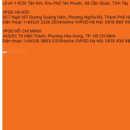
Lô A1-1 KCN Tân Kim, Khu Phố Tân Phước, Xã Cần Giuộc, Tỉnh Tây
VPGD HÀ NỘI:
Số 7 Ngõ 167 Dương Quảng Hàm, Phường Nghĩa Đô, Thành Phố H
Điện thoại: (+84)24 3226 2504Hotine VVPGD Hà Nội: 0918 885 5
VPGD HỒ CHÍ MINH:
343/5C Tô Hiến Thành, Phường Hòa Hưng, TP. Hồ Chí Minh
Điện thoại: (+84)28 3863 0319Hotine VVPGD Hà Nội: 0919 436 8
FANPAGE