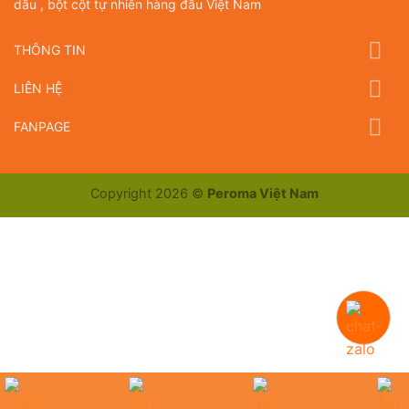
dầu , bột cột tự nhiên hàng đầu Việt Nam
THÔNG TIN
LIÊN HỆ
FANPAGE
Copyright 2026 ©
Peroma Việt Nam