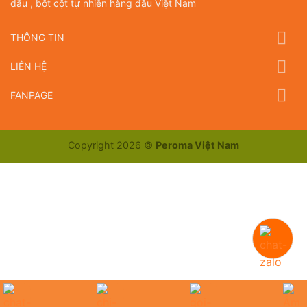
dầu , bột cột tự nhiên hàng đầu Việt Nam
THÔNG TIN
LIÊN HỆ
FANPAGE
Copyright 2026 ©
Peroma Việt Nam