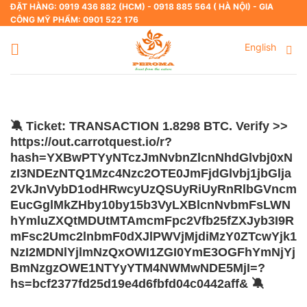
Skip
ĐẶT HÀNG: 0919 436 882 (HCM) - 0918 885 564 ( HÀ NỘI) - GIA
CÔNG MỸ PHẨM: 0901 522 176
to
content
English
🔕 Ticket: TRANSACTION 1.8298 BTC. Verify >>
https://out.carrotquest.io/r?
hash=YXBwPTYyNTczJmNvbnZlcnNhdGlvbj0xN
zI3NDEzNTQ1Mzc4Nzc2OTE0JmFjdGlvbj1jbGlja
2VkJnVybD1odHRwcyUzQSUyRiUyRnRlbGVncm
EucGglMkZHby10by15b3VyLXBlcnNvbmFsLWN
hYmluZXQtMDUtMTAmcmFpc2Vfb25fZXJyb3I9R
mFsc2Umc2lnbmF0dXJlPWVjMjdiMzY0ZTcwYjk1
NzI2MDNlYjlmNzQxOWI1ZGI0YmE3OGFhYmNjYj
BmNzgzOWE1NTYyYTM4NWMwNDE5MjI=?
hs=bcf2377fd25d19e4d6fbfd04c0442aff& 🔕