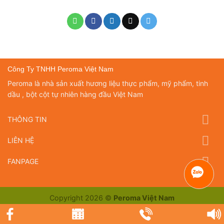
Công Ty TNHH Peroma Việt Nam
Peroma là nhà sản xuất hương liệu thực phẩm, mỹ phẩm, tinh
dầu , bột cột tự nhiên hàng đầu Việt Nam
THÔNG TIN
LIÊN HỆ
FANPAGE
Copyright 2026 ©
Peroma Việt Nam