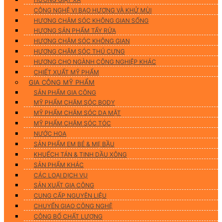
CÔNG NGHỆ VI BAO HƯƠNG VÀ KHỬ MÙI
HƯƠNG CHĂM SÓC KHÔNG GIAN SỐNG
HƯƠNG SẢN PHẨM TẨY RỬA
HƯƠNG CHĂM SÓC KHÔNG GIAN
HƯƠNG CHĂM SÓC THÚ CƯNG
HƯƠNG CHO NGÀNH CÔNG NGHIỆP KHÁC
CHIẾT XUẤT MỸ PHẨM
GIA CÔNG MỸ PHẨM
SẢN PHẨM GIA CÔNG
MỸ PHẨM CHĂM SÓC BODY
MỸ PHẨM CHĂM SÓC DA MẶT
MỸ PHẨM CHĂM SÓC TÓC
NƯỚC HOA
SẢN PHẨM EM BÉ & MẸ BẦU
KHUẾCH TÁN & TINH DẦU XÔNG
SẢN PHẨM KHÁC
CÁC LOẠI DỊCH VỤ
SẢN XUẤT GIA CÔNG
CUNG CẤP NGUYÊN LIỆU
CHUYỂN GIAO CÔNG NGHỆ
CÔNG BỐ CHẤT LƯỢNG