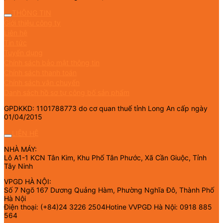
THÔNG TIN
Giới thiệu công ty
Liên hệ
Tin tức
Tuyển dụng
Chính sách bảo mật thông tin
Chính sách thanh toán
Chính sách vận chuyển
Danh sách hồ sơ tự công bố sản phẩm
GPDKKD: 1101788773 do cơ quan thuế tỉnh Long An cấp ngày
01/04/2015
LIÊN HỆ
NHÀ MÁY:
Lô A1-1 KCN Tân Kim, Khu Phố Tân Phước, Xã Cần Giuộc, Tỉnh
Tây Ninh
VPGD HÀ NỘI:
Số 7 Ngõ 167 Dương Quảng Hàm, Phường Nghĩa Đô, Thành Phố
Hà Nội
Điện thoại: (+84)24 3226 2504Hotine VVPGD Hà Nội: 0918 885
564