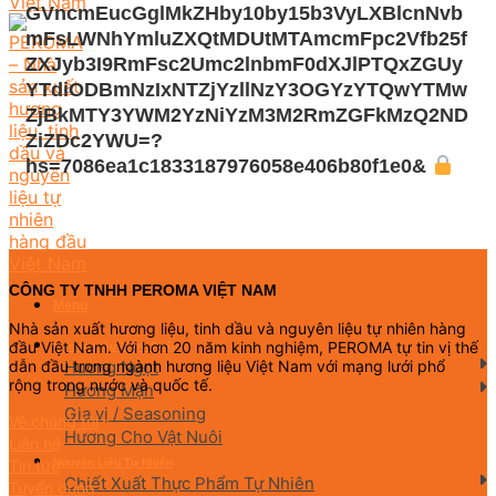
GVncmEucGglMkZHby10by15b3VyLXBlcnNvb
mFsLWNhYmluZXQtMDUtMTAmcmFpc2Vfb25f
ZXJyb3I9RmFsc2Umc2lnbmF0dXJlPTQxZGUy
YTdiODBmNzIxNTZjYzllNzY3OGYzYTQwYTMw
ZjBkMTY3YWM2YzNiYzM3M2RmZGFkMzQ2ND
ZiZDc2YWU=?
hs=7086ea1c1833187976058e406b80f1e0&
CÔNG TY TNHH PEROMA VIỆT NAM
Menu
Nhà sản xuất hương liệu, tinh dầu và nguyên liệu tự nhiên hàng
đầu Việt Nam. Với hơn 20 năm kinh nghiệm, PEROMA tự tin vị thế
Hương Liệu Thực Phẩm
Hương Ngọt
dẫn đầu trong ngành hương liệu Việt Nam với mạng lưới phổ
rộng trong nước và quốc tế.
Hương Mặn
Gia vị / Seasoning
Về chúng tôi
Hương Cho Vật Nuôi
Liên hệ
Nguyên Liệu Tự Nhiên
Tin tức
Chiết Xuất Thực Phẩm Tự Nhiên
Tuyển dụng