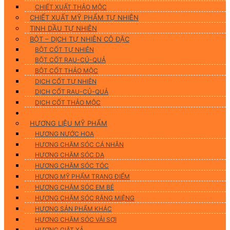
CHIẾT XUẤT THẢO MỘC
CHIẾT XUẤT MỸ PHẨM TỰ NHIÊN
TINH DẦU TỰ NHIÊN
BỘT – DỊCH TỰ NHIÊN CÔ ĐẶC
BỘT CỐT TỰ NHIÊN
BỘT CỐT RAU-CỦ-QUẢ
BỘT CỐT THẢO MỘC
DỊCH CỐT TỰ NHIÊN
DỊCH CỐT RAU-CỦ-QUẢ
DỊCH CỐT THẢO MỘC
Hương Liệu Mỹ Phẩm & Gia Công
HƯƠNG LIỆU MỸ PHẨM
HƯƠNG NƯỚC HOA
HƯƠNG CHĂM SÓC CÁ NHÂN
HƯƠNG CHĂM SÓC DA
HƯƠNG CHĂM SÓC TÓC
HƯƠNG MỸ PHẨM TRANG ĐIỂM
HƯƠNG CHĂM SÓC EM BÉ
HƯƠNG CHĂM SÓC RĂNG MIỆNG
HƯƠNG SẢN PHẨM KHÁC
HƯƠNG CHĂM SÓC VẢI SỢI
HƯƠNG GIẶT XẢ