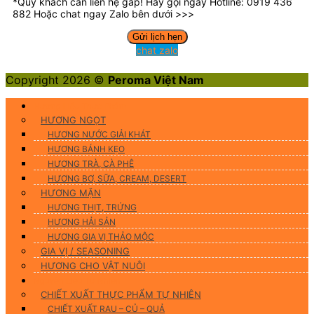
*Quý khách cần liên hệ gấp! Hãy gọi ngay Hotline: 0919 436
882 Hoặc chat ngay Zalo bên dưới >>>
chat zalo
Copyright 2026 ©
Peroma Việt Nam
Hương Liệu Thực Phẩm
HƯƠNG NGỌT
HƯƠNG NƯỚC GIẢI KHÁT
HƯƠNG BÁNH KẸO
HƯƠNG TRÀ, CÀ PHÊ
HƯƠNG BƠ, SỮA, CREAM, DESERT
HƯƠNG MẶN
HƯƠNG THỊT, TRỨNG
HƯƠNG HẢI SẢN
HƯƠNG GIA VỊ THẢO MỘC
GIA VỊ / SEASONING
HƯƠNG CHO VẬT NUÔI
Nguyên Liệu Tự Nhiên
CHIẾT XUẤT THỰC PHẨM TỰ NHIÊN
CHIẾT XUẤT RAU – CỦ – QUẢ