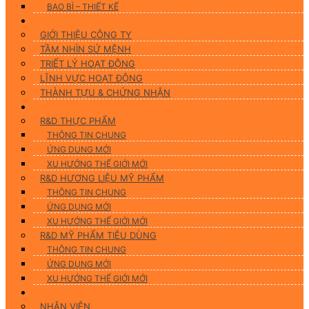
BAO BÌ – THIẾT KẾ
Về chúng tôi
GIỚI THIỆU CÔNG TY
TẦM NHÌN SỨ MỆNH
TRIẾT LÝ HOẠT ĐỘNG
LĨNH VỰC HOẠT ĐỘNG
THÀNH TỰU & CHỨNG NHẬN
Nghiên Cứu & Phát Triển
R&D THỰC PHẨM
THÔNG TIN CHUNG
ỨNG DUNG MỚI
XU HƯỚNG THẾ GIỚI MỚI
R&D HƯƠNG LIỆU MỸ PHẨM
THÔNG TIN CHUNG
ỨNG DỤNG MỚI
XU HƯỚNG THẾ GIỚI MỚI
R&D MỸ PHẨM TIÊU DÙNG
THÔNG TIN CHUNG
ỨNG DỤNG MỚI
XU HƯỚNG THẾ GIỚI MỚI
CSR
NHÂN VIÊN