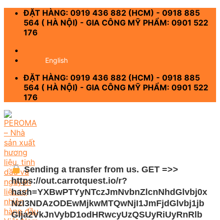
Skip
ĐẶT HÀNG: 0919 436 882 (HCM) - 0918 885
to
564 ( HÀ NỘI) - GIA CÔNG MỸ PHẨM: 0901 522
content
176
-
English
ĐẶT HÀNG: 0919 436 882 (HCM) - 0918 885
564 ( HÀ NỘI) - GIA CÔNG MỸ PHẨM: 0901 522
176
Sending a transfer from us. GET =>>
https://out.carrotquest.io/r?
hash=YXBwPTYyNTczJmNvbnZlcnNhdGlvbj0x
NzI3NDAzODEwMjkwMTQwNjI1JmFjdGlvbj1jb
Glja2VkJnVybD1odHRwcyUzQSUyRiUyRnRlb