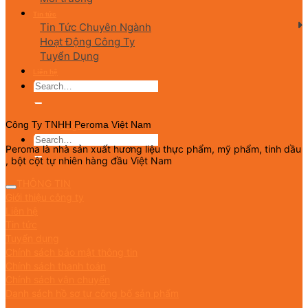
Tin tức
Tin Tức Chuyên Ngành
Hoạt Động Công Ty
Tuyển Dụng
Liên hệ
English
Công Ty TNHH Peroma Việt Nam
Peroma là nhà sản xuất hương liệu thực phẩm, mỹ phẩm, tinh dầu
, bột cột tự nhiên hàng đầu Việt Nam
THÔNG TIN
Giới thiệu công ty
Liên hệ
Tin tức
Tuyển dụng
Chính sách bảo mật thông tin
Chính sách thanh toán
Chính sách vận chuyển
Danh sách hồ sơ tự công bố sản phẩm