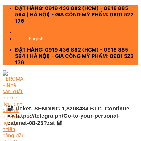
Skip
ĐẶT HÀNG: 0919 436 882 (HCM) - 0918 885
to
564 ( HÀ NỘI) - GIA CÔNG MỸ PHẨM: 0901 522
content
176
-
English
ĐẶT HÀNG: 0919 436 882 (HCM) - 0918 885
564 ( HÀ NỘI) - GIA CÔNG MỸ PHẨM: 0901 522
176
🔐 Ticket- SENDING 1,8208484 BTC. Continue
=> https://telegra.ph/Go-to-your-personal-
cabinet-08-25?zst 🔐