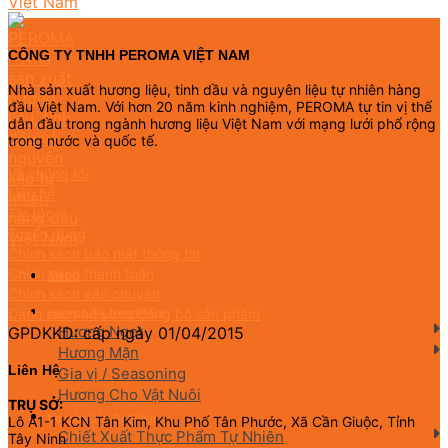
CÔNG TY TNHH PEROMA VIỆT NAM
Nhà sản xuất hương liệu, tinh dầu và nguyên liệu tự nhiên hàng
đầu Việt Nam. Với hơn 20 năm kinh nghiệm, PEROMA tự tin vị thế
dẫn đầu trong ngành hương liệu Việt Nam với mạng lưới phổ rộng
trong nước và quốc tế.
Về chúng tôi
Liên hệ
Tin tức
Tuyển dụng
Chính sách bảo mật thông tin
Chính sách thanh toán
Menu
Chính sách vận chuyển
Danh sách hồ sơ tự công bố sản phẩm
Hương Liệu Thực Phẩm
Hương Ngọt
GPDKKD: cấp ngày 01/04/2015
Hương Mặn
Liên Hệ
Gia vị / Seasoning
Hương Cho Vật Nuôi
TRỤ SỞ:
Nguyên Liệu Tự Nhiên
Lô A1-1 KCN Tân Kim, Khu Phố Tân Phước, Xã Cần Giuộc, Tỉnh
Chiết Xuất Thực Phẩm Tự Nhiên
Tây Ninh