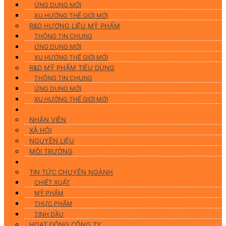
ỨNG DUNG MỚI
XU HƯỚNG THẾ GIỚI MỚI
R&D HƯƠNG LIỆU MỸ PHẨM
THÔNG TIN CHUNG
ỨNG DỤNG MỚI
XU HƯỚNG THẾ GIỚI MỚI
R&D MỸ PHẨM TIÊU DÙNG
THÔNG TIN CHUNG
ỨNG DỤNG MỚI
XU HƯỚNG THẾ GIỚI MỚI
CSR
NHÂN VIÊN
XÃ HỘI
NGUYÊN LIỆU
MÔI TRƯỜNG
Tin tức
TIN TỨC CHUYÊN NGÀNH
CHIẾT XUẤT
MỸ PHẨM
THỰC PHẨM
TINH DẦU
HOẠT ĐỘNG CÔNG TY