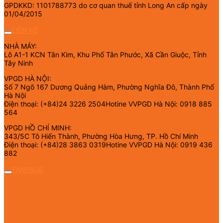
GPDKKD: 1101788773 do cơ quan thuế tỉnh Long An cấp ngày
01/04/2015
LIÊN HỆ
NHÀ MÁY:
Lô A1-1 KCN Tân Kim, Khu Phố Tân Phước, Xã Cần Giuộc, Tỉnh
Tây Ninh
VPGD HÀ NỘI:
Số 7 Ngõ 167 Dương Quảng Hàm, Phường Nghĩa Đô, Thành Phố
Hà Nội
Điện thoại: (+84)24 3226 2504Hotine VVPGD Hà Nội: 0918 885
564
VPGD HỒ CHÍ MINH:
343/5C Tô Hiến Thành, Phường Hòa Hưng, TP. Hồ Chí Minh
Điện thoại: (+84)28 3863 0319Hotine VVPGD Hà Nội: 0919 436
882
FANPAGE