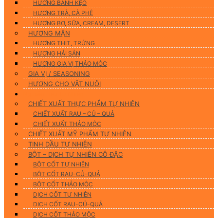
HƯƠNG BÁNH KẸO
HƯƠNG TRÀ, CÀ PHÊ
HƯƠNG BƠ, SỮA, CREAM, DESERT
HƯƠNG MẶN
HƯƠNG THỊT, TRỨNG
HƯƠNG HẢI SẢN
HƯƠNG GIA VỊ THẢO MỘC
GIA VỊ / SEASONING
HƯƠNG CHO VẬT NUÔI
Nguyên Liệu Tự Nhiên
CHIẾT XUẤT THỰC PHẨM TỰ NHIÊN
CHIẾT XUẤT RAU – CỦ – QUẢ
CHIẾT XUẤT THẢO MỘC
CHIẾT XUẤT MỸ PHẨM TỰ NHIÊN
TINH DẦU TỰ NHIÊN
BỘT – DỊCH TỰ NHIÊN CÔ ĐẶC
BỘT CỐT TỰ NHIÊN
BỘT CỐT RAU-CỦ-QUẢ
BỘT CỐT THẢO MỘC
DỊCH CỐT TỰ NHIÊN
DỊCH CỐT RAU-CỦ-QUẢ
DỊCH CỐT THẢO MỘC