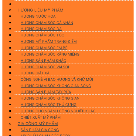
Hương Liệu Mỹ Phẩm & Gia Công
HƯƠNG LIỆU MỸ PHẨM
HƯƠNG NƯỚC HOA
HƯƠNG CHĂM SÓC CÁ NHÂN
HƯƠNG CHĂM SÓC DA
HƯƠNG CHĂM SÓC TÓC
HƯƠNG MỸ PHẨM TRANG ĐIỂM
HƯƠNG CHĂM SÓC EM BÉ
HƯƠNG CHĂM SÓC RĂNG MIỆNG
HƯƠNG SẢN PHẨM KHÁC
HƯƠNG CHĂM SÓC VẢI SỢI
HƯƠNG GIẶT XẢ
CÔNG NGHỆ VI BAO HƯƠNG VÀ KHỬ MÙI
HƯƠNG CHĂM SÓC KHÔNG GIAN SỐNG
HƯƠNG SẢN PHẨM TẨY RỬA
HƯƠNG CHĂM SÓC KHÔNG GIAN
HƯƠNG CHĂM SÓC THÚ CƯNG
HƯƠNG CHO NGÀNH CÔNG NGHIỆP KHÁC
CHIẾT XUẤT MỸ PHẨM
GIA CÔNG MỸ PHẨM
SẢN PHẨM GIA CÔNG
MỸ PHẨM CHĂM SÓC BODY