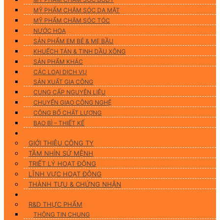
MỸ PHẨM CHĂM SÓC DA MẶT
MỸ PHẨM CHĂM SÓC TÓC
NƯỚC HOA
SẢN PHẨM EM BÉ & MẸ BẦU
KHUẾCH TÁN & TINH DẦU XÔNG
SẢN PHẨM KHÁC
CÁC LOẠI DỊCH VỤ
SẢN XUẤT GIA CÔNG
CUNG CẤP NGUYÊN LIỆU
CHUYỂN GIAO CÔNG NGHỆ
CÔNG BỐ CHẤT LƯỢNG
BAO BÌ – THIẾT KẾ
Về chúng tôi
GIỚI THIỆU CÔNG TY
TẦM NHÌN SỨ MỆNH
TRIẾT LÝ HOẠT ĐỘNG
LĨNH VỰC HOẠT ĐỘNG
THÀNH TỰU & CHỨNG NHẬN
Nghiên Cứu & Phát Triển
R&D THỰC PHẨM
THÔNG TIN CHUNG