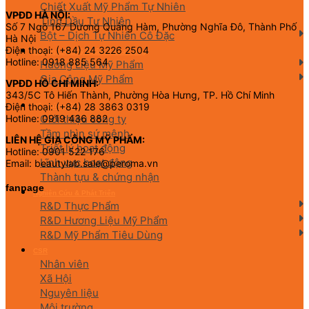
Chiết Xuất Mỹ Phẩm Tự Nhiên
VPĐD HÀ NỘI:
Tinh Dầu Tự Nhiên
Số 7 Ngõ 167 Dương Quảng Hàm, Phường Nghĩa Đô, Thành Phố
Bột – Dịch Tự Nhiên Cô Đặc
Hà Nội
Điện thoại: (+84) 24 3226 2504
Hương Liệu Mỹ Phẩm & Gia Công
Hotline: 0918 885 564
Hương Liệu Mỹ Phẩm
Gia Công Mỹ Phẩm
VPĐD HỒ CHÍ MINH:
343/5C Tô Hiến Thành, Phường Hòa Hưng, TP. Hồ Chí Minh
Điện thoại: (+84) 28 3863 0319
Về chúng tôi
Giới thiệu công ty
Hotline: 0919 436 882
Tầm nhìn sứ mệnh
LIÊN HỆ GIA CÔNG MỸ PHẨM:
Triết lý hoạt động
Hotline: 0901 522 176
Lĩnh vực hoạt động
Email: beautylab.sale@peroma.vn
Thành tựu & chứng nhận
fanpage
Nghiên Cứu & Phát Triển
R&D Thực Phẩm
R&D Hương Liệu Mỹ Phẩm
R&D Mỹ Phẩm Tiêu Dùng
CSR
Nhân viên
Xã Hội
Nguyên liệu
Môi trường