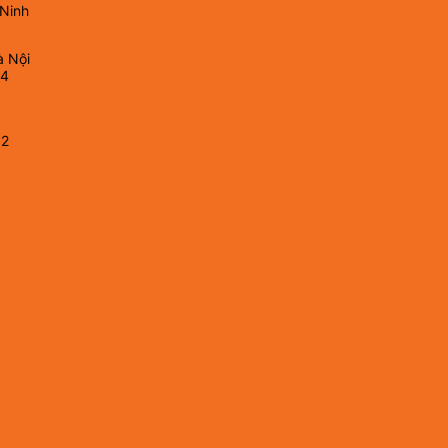
 Ninh
à Nội
64
82