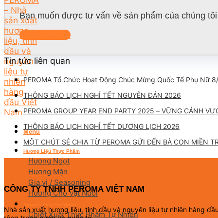
Bạn muốn được tư vấn về sản phẩm của chúng tôi 
Liên hệ ngay
Tin tức liên quan
PEROMA Tổ Chức Hoạt Động Chúc Mừng Quốc Tế Phụ Nữ 8
THÔNG BÁO LỊCH NGHỈ TẾT NGUYÊN ĐÁN 2026
PEROMA GROUP YEAR END PARTY 2025 – VỮNG CÁNH VƯ
THÔNG BÁO LỊCH NGHỈ TẾT DƯƠNG LỊCH 2026
Menu
MỘT CHÚT SẺ CHIA TỪ PEROMA GỬI ĐẾN BÀ CON MIỀN T
Hương Liệu Thực Phẩm
Hương Ngọt
Hương Mặn
Gia vị / Seasoning
CÔNG TY TNHH PEROMA VIỆT NAM
Hương Cho Vật Nuôi
Nguyên Liệu Tự Nhiên
Nhà sản xuất hương liệu, tinh dầu và nguyên liệu tự nhiên hàng đ
Chiết Xuất Thực Phẩm Tự Nhiên
rộng trong nước và quốc tế.