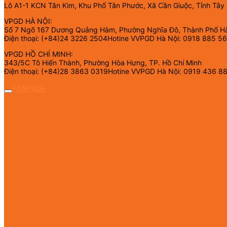
Lô A1-1 KCN Tân Kim, Khu Phố Tân Phước, Xã Cần Giuộc, Tỉnh Tây
VPGD HÀ NỘI:
Số 7 Ngõ 167 Dương Quảng Hàm, Phường Nghĩa Đô, Thành Phố H
Điện thoại: (+84)24 3226 2504Hotine VVPGD Hà Nội: 0918 885 5
VPGD HỒ CHÍ MINH:
343/5C Tô Hiến Thành, Phường Hòa Hưng, TP. Hồ Chí Minh
Điện thoại: (+84)28 3863 0319Hotine VVPGD Hà Nội: 0919 436 8
FANPAGE