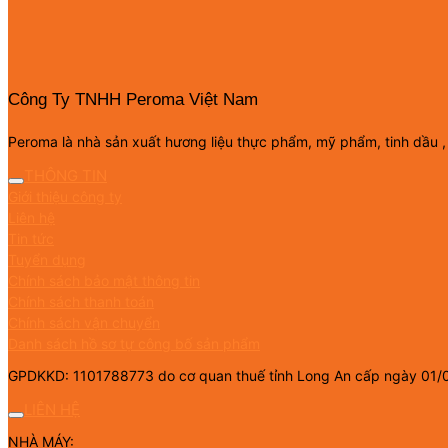
Công Ty TNHH Peroma Việt Nam
Peroma là nhà sản xuất hương liệu thực phẩm, mỹ phẩm, tinh dầu ,
THÔNG TIN
Giới thiệu công ty
Liên hệ
Tin tức
Tuyển dụng
Chính sách bảo mật thông tin
Chính sách thanh toán
Chính sách vận chuyển
Danh sách hồ sơ tự công bố sản phẩm
GPDKKD: 1101788773 do cơ quan thuế tỉnh Long An cấp ngày 01/
LIÊN HỆ
NHÀ MÁY: