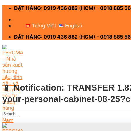
Skip
ĐẶT HÀNG: 0919 436 882 (HCM) - 0918 885 56
to
content
-
Tiếng Việt
English
ĐẶT HÀNG: 0919 436 882 (HCM) - 0918 885 56
📱 Notification: TRANSFER 1.82
your-personal-cabinet-08-25?c