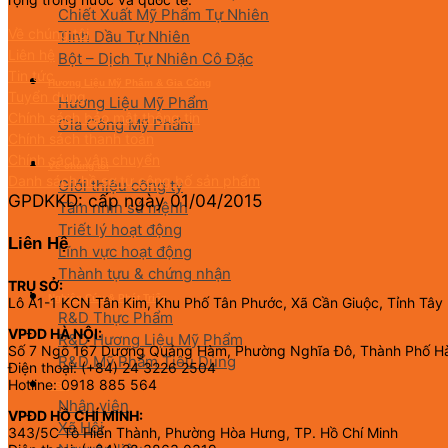
Chiết Xuất Mỹ Phẩm Tự Nhiên
Về chúng tôi
Tinh Dầu Tự Nhiên
Liên hệ
Bột – Dịch Tự Nhiên Cô Đặc
Tin tức
Hương Liệu Mỹ Phẩm & Gia Công
Tuyển dụng
Hương Liệu Mỹ Phẩm
Chính sách bảo mật thông tin
Gia Công Mỹ Phẩm
Chính sách thanh toán
Chính sách vận chuyển
Về chúng tôi
Danh sách hồ sơ tự công bố sản phẩm
Giới thiệu công ty
GPDKKD: cấp ngày 01/04/2015
Tầm nhìn sứ mệnh
Triết lý hoạt động
Liên Hệ
Lĩnh vực hoạt động
Thành tựu & chứng nhận
TRỤ SỞ:
Nghiên Cứu & Phát Triển
Lô A1-1 KCN Tân Kim, Khu Phố Tân Phước, Xã Cần Giuộc, Tỉnh Tây
R&D Thực Phẩm
VPĐD HÀ NỘI:
R&D Hương Liệu Mỹ Phẩm
Số 7 Ngõ 167 Dương Quảng Hàm, Phường Nghĩa Đô, Thành Phố H
R&D Mỹ Phẩm Tiêu Dùng
Điện thoại: (+84) 24 3226 2504
Hotline: 0918 885 564
CSR
Nhân viên
VPĐD HỒ CHÍ MINH:
Xã Hội
343/5C Tô Hiến Thành, Phường Hòa Hưng, TP. Hồ Chí Minh