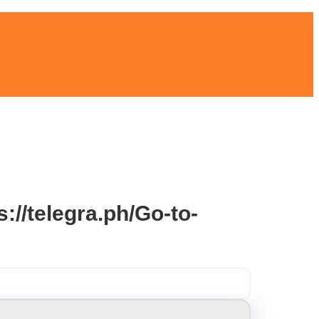
://telegra.ph/Go-to-