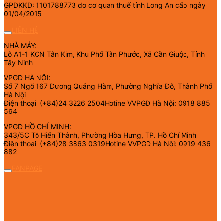
GPDKKD: 1101788773 do cơ quan thuế tỉnh Long An cấp ngày
01/04/2015
LIÊN HỆ
NHÀ MÁY:
Lô A1-1 KCN Tân Kim, Khu Phố Tân Phước, Xã Cần Giuộc, Tỉnh
Tây Ninh
VPGD HÀ NỘI:
Số 7 Ngõ 167 Dương Quảng Hàm, Phường Nghĩa Đô, Thành Phố
Hà Nội
Điện thoại: (+84)24 3226 2504Hotine VVPGD Hà Nội: 0918 885
564
VPGD HỒ CHÍ MINH:
343/5C Tô Hiến Thành, Phường Hòa Hưng, TP. Hồ Chí Minh
Điện thoại: (+84)28 3863 0319Hotine VVPGD Hà Nội: 0919 436
882
FANPAGE