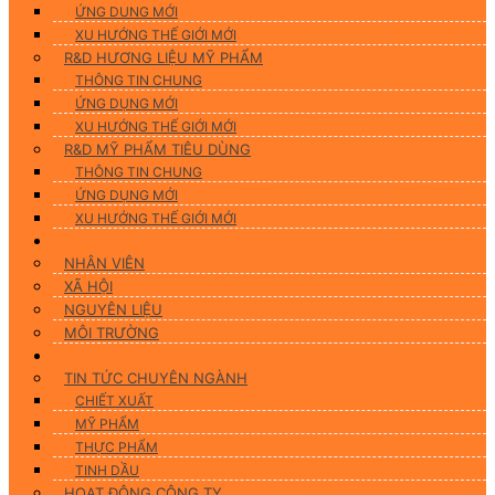
ỨNG DUNG MỚI
XU HƯỚNG THẾ GIỚI MỚI
R&D HƯƠNG LIỆU MỸ PHẨM
THÔNG TIN CHUNG
ỨNG DỤNG MỚI
XU HƯỚNG THẾ GIỚI MỚI
R&D MỸ PHẨM TIÊU DÙNG
THÔNG TIN CHUNG
ỨNG DỤNG MỚI
XU HƯỚNG THẾ GIỚI MỚI
CSR
NHÂN VIÊN
XÃ HỘI
NGUYÊN LIỆU
MÔI TRƯỜNG
Tin tức
TIN TỨC CHUYÊN NGÀNH
CHIẾT XUẤT
MỸ PHẨM
THỰC PHẨM
TINH DẦU
HOẠT ĐỘNG CÔNG TY