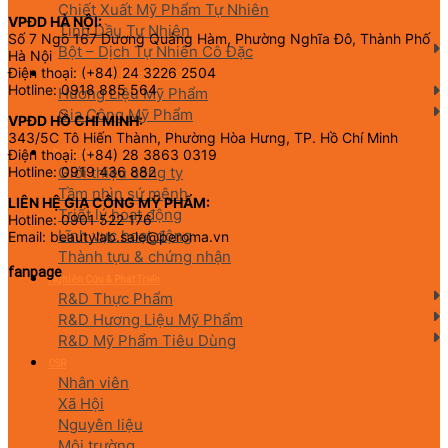
Chiết Xuất Mỹ Phẩm Tự Nhiên
VPĐD HÀ NỘI:
Tinh Dầu Tự Nhiên
Số 7 Ngõ 167 Dương Quảng Hàm, Phường Nghĩa Đô, Thành Phố
Bột – Dịch Tự Nhiên Cô Đặc
Hà Nội
Điện thoại: (+84) 24 3226 2504
Hương Liệu Mỹ Phẩm & Gia Công
Hotline: 0918 885 564
Hương Liệu Mỹ Phẩm
Gia Công Mỹ Phẩm
VPĐD HỒ CHÍ MINH:
343/5C Tô Hiến Thành, Phường Hòa Hưng, TP. Hồ Chí Minh
Điện thoại: (+84) 28 3863 0319
Về chúng tôi
Giới thiệu công ty
Hotline: 0919 436 882
Tầm nhìn sứ mệnh
LIÊN HỆ GIA CÔNG MỸ PHẨM:
Triết lý hoạt động
Hotline: 0901 522 176
Lĩnh vực hoạt động
Email: beautylab.sale@peroma.vn
Thành tựu & chứng nhận
fanpage
Nghiên Cứu & Phát Triển
R&D Thực Phẩm
R&D Hương Liệu Mỹ Phẩm
R&D Mỹ Phẩm Tiêu Dùng
CSR
Nhân viên
Xã Hội
Nguyên liệu
Môi trường