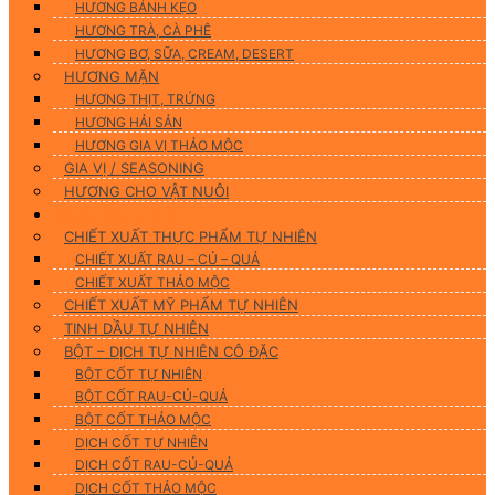
HƯƠNG BÁNH KẸO
HƯƠNG TRÀ, CÀ PHÊ
HƯƠNG BƠ, SỮA, CREAM, DESERT
HƯƠNG MẶN
HƯƠNG THỊT, TRỨNG
HƯƠNG HẢI SẢN
HƯƠNG GIA VỊ THẢO MỘC
GIA VỊ / SEASONING
HƯƠNG CHO VẬT NUÔI
Nguyên Liệu Tự Nhiên
CHIẾT XUẤT THỰC PHẨM TỰ NHIÊN
CHIẾT XUẤT RAU – CỦ – QUẢ
CHIẾT XUẤT THẢO MỘC
CHIẾT XUẤT MỸ PHẨM TỰ NHIÊN
TINH DẦU TỰ NHIÊN
BỘT – DỊCH TỰ NHIÊN CÔ ĐẶC
BỘT CỐT TỰ NHIÊN
BỘT CỐT RAU-CỦ-QUẢ
BỘT CỐT THẢO MỘC
DỊCH CỐT TỰ NHIÊN
DỊCH CỐT RAU-CỦ-QUẢ
DỊCH CỐT THẢO MỘC