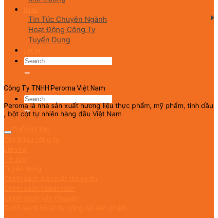
Tin tức
Tin Tức Chuyên Ngành
Hoạt Động Công Ty
Tuyển Dụng
Liên hệ
English
Công Ty TNHH Peroma Việt Nam
Peroma là nhà sản xuất hương liệu thực phẩm, mỹ phẩm, tinh dầu
, bột cột tự nhiên hàng đầu Việt Nam
THÔNG TIN
Giới thiệu công ty
Liên hệ
Tin tức
Tuyển dụng
Chính sách bảo mật thông tin
Chính sách thanh toán
Chính sách vận chuyển
Danh sách hồ sơ tự công bố sản phẩm