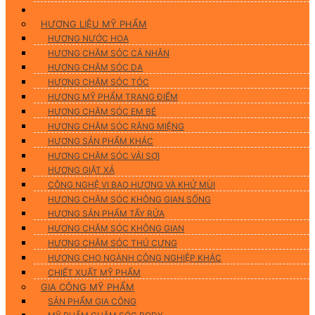
Hương Liệu Mỹ Phẩm & Gia Công
HƯƠNG LIỆU MỸ PHẨM
HƯƠNG NƯỚC HOA
HƯƠNG CHĂM SÓC CÁ NHÂN
HƯƠNG CHĂM SÓC DA
HƯƠNG CHĂM SÓC TÓC
HƯƠNG MỸ PHẨM TRANG ĐIỂM
HƯƠNG CHĂM SÓC EM BÉ
HƯƠNG CHĂM SÓC RĂNG MIỆNG
HƯƠNG SẢN PHẨM KHÁC
HƯƠNG CHĂM SÓC VẢI SỢI
HƯƠNG GIẶT XẢ
CÔNG NGHỆ VI BAO HƯƠNG VÀ KHỬ MÙI
HƯƠNG CHĂM SÓC KHÔNG GIAN SỐNG
HƯƠNG SẢN PHẨM TẨY RỬA
HƯƠNG CHĂM SÓC KHÔNG GIAN
HƯƠNG CHĂM SÓC THÚ CƯNG
HƯƠNG CHO NGÀNH CÔNG NGHIỆP KHÁC
CHIẾT XUẤT MỸ PHẨM
GIA CÔNG MỸ PHẨM
SẢN PHẨM GIA CÔNG