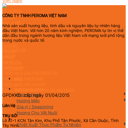
CÔNG TY TNHH PEROMA VIỆT NAM
Nhà sản xuất hương liệu, tinh dầu và nguyên liệu tự nhiên hàng
đầu Việt Nam. Với hơn 20 năm kinh nghiệm, PEROMA tự tin vị thế
dẫn đầu trong ngành hương liệu Việt Nam với mạng lưới phổ rộng
trong nước và quốc tế.
Về chúng tôi
Liên hệ
Tin tức
Tuyển dụng
Chính sách bảo mật thông tin
Chính sách thanh toán
Menu
Chính sách vận chuyển
Danh sách hồ sơ tự công bố sản phẩm
Hương Liệu Thực Phẩm
Hương Ngọt
GPDKKD: cấp ngày 01/04/2015
Hương Mặn
Liên Hệ
Gia vị / Seasoning
Hương Cho Vật Nuôi
TRỤ SỞ:
Nguyên Liệu Tự Nhiên
Lô A1-1 KCN Tân Kim, Khu Phố Tân Phước, Xã Cần Giuộc, Tỉnh
Chiết Xuất Thực Phẩm Tự Nhiên
Tây Ninh