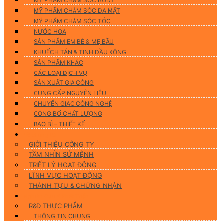
MỸ PHẨM CHĂM SÓC BODY
MỸ PHẨM CHĂM SÓC DA MẶT
MỸ PHẨM CHĂM SÓC TÓC
NƯỚC HOA
SẢN PHẨM EM BÉ & MẸ BẦU
KHUẾCH TÁN & TINH DẦU XÔNG
SẢN PHẨM KHÁC
CÁC LOẠI DỊCH VỤ
SẢN XUẤT GIA CÔNG
CUNG CẤP NGUYÊN LIỆU
CHUYỂN GIAO CÔNG NGHỆ
CÔNG BỐ CHẤT LƯỢNG
BAO BÌ – THIẾT KẾ
Về chúng tôi
GIỚI THIỆU CÔNG TY
TẦM NHÌN SỨ MỆNH
TRIẾT LÝ HOẠT ĐỘNG
LĨNH VỰC HOẠT ĐỘNG
THÀNH TỰU & CHỨNG NHẬN
Nghiên Cứu & Phát Triển
R&D THỰC PHẨM
THÔNG TIN CHUNG