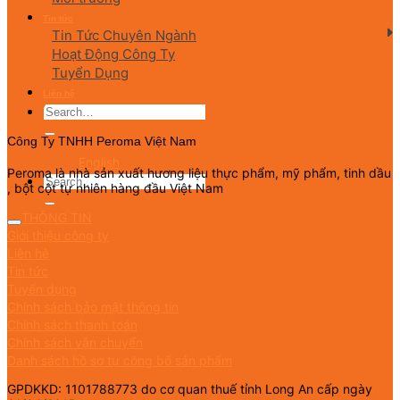
Tin tức
Tin Tức Chuyên Ngành
Hoạt Động Công Ty
Tuyển Dụng
Liên hệ
Công Ty TNHH Peroma Việt Nam
English
Peroma là nhà sản xuất hương liệu thực phẩm, mỹ phẩm, tinh dầu
, bột cột tự nhiên hàng đầu Việt Nam
THÔNG TIN
Giới thiệu công ty
Liên hệ
Tin tức
Tuyển dụng
Chính sách bảo mật thông tin
Chính sách thanh toán
Chính sách vận chuyển
Danh sách hồ sơ tự công bố sản phẩm
GPDKKD: 1101788773 do cơ quan thuế tỉnh Long An cấp ngày