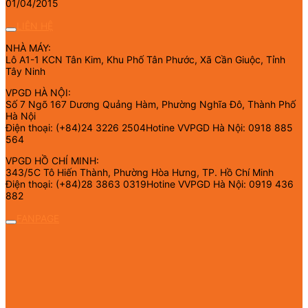
01/04/2015
LIÊN HỆ
NHÀ MÁY:
Lô A1-1 KCN Tân Kim, Khu Phố Tân Phước, Xã Cần Giuộc, Tỉnh
Tây Ninh
VPGD HÀ NỘI:
Số 7 Ngõ 167 Dương Quảng Hàm, Phường Nghĩa Đô, Thành Phố
Hà Nội
Điện thoại: (+84)24 3226 2504Hotine VVPGD Hà Nội: 0918 885
564
VPGD HỒ CHÍ MINH:
343/5C Tô Hiến Thành, Phường Hòa Hưng, TP. Hồ Chí Minh
Điện thoại: (+84)28 3863 0319Hotine VVPGD Hà Nội: 0919 436
882
FANPAGE