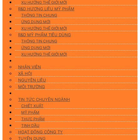
XU HƯỚNG THẾ GIỚI MỚI
R&D HƯƠNG LIỆU MỸ PHẨM
THÔNG TIN CHUNG
ỨNG DỤNG MỚI
XU HƯỚNG THẾ GIỚI MỚI
R&D MỸ PHẨM TIÊU DÙNG
THÔNG TIN CHUNG
ỨNG DỤNG MỚI
XU HƯỚNG THẾ GIỚI MỚI
CSR
NHÂN VIÊN
XÃ HỘI
NGUYÊN LIỆU
MÔI TRƯỜNG
Tin tức
TIN TỨC CHUYÊN NGÀNH
CHIẾT XUẤT
MỸ PHẨM
THỰC PHẨM
TINH DẦU
HOẠT ĐỘNG CÔNG TY
TUYỂN DỤNG