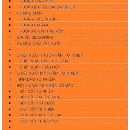
HƯƠNG TRÀ, CÀ PHÊ
HƯƠNG BƠ, SỮA, CREAM, DESERT
HƯƠNG MẶN
HƯƠNG THỊT, TRỨNG
HƯƠNG HẢI SẢN
HƯƠNG GIA VỊ THẢO MỘC
GIA VỊ / SEASONING
HƯƠNG CHO VẬT NUÔI
Nguyên Liệu Tự Nhiên
CHIẾT XUẤT THỰC PHẨM TỰ NHIÊN
CHIẾT XUẤT RAU – CỦ – QUẢ
CHIẾT XUẤT THẢO MỘC
CHIẾT XUẤT MỸ PHẨM TỰ NHIÊN
TINH DẦU TỰ NHIÊN
BỘT – DỊCH TỰ NHIÊN CÔ ĐẶC
BỘT CỐT TỰ NHIÊN
BỘT CỐT RAU-CỦ-QUẢ
BỘT CỐT THẢO MỘC
DỊCH CỐT TỰ NHIÊN
DỊCH CỐT RAU-CỦ-QUẢ
DỊCH CỐT THẢO MỘC
Hương Liệu Mỹ Phẩm & Gia Công