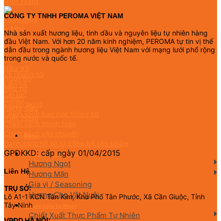
CÔNG TY TNHH PEROMA VIỆT NAM
Nhà sản xuất hương liệu, tinh dầu và nguyên liệu tự nhiên hàng
đầu Việt Nam. Với hơn 20 năm kinh nghiệm, PEROMA tự tin vị thế
dẫn đầu trong ngành hương liệu Việt Nam với mạng lưới phổ rộng
trong nước và quốc tế.
Về chúng tôi
Liên hệ
Tin tức
Tuyển dụng
Chính sách bảo mật thông tin
Chính sách thanh toán
Chính sách vận chuyển
Menu
Danh sách hồ sơ tự công bố sản phẩm
GPDKKD: cấp ngày 01/04/2015
Hương Liệu Thực Phẩm
Hương Ngọt
Liên Hệ
Hương Mặn
Gia vị / Seasoning
TRỤ SỞ:
Hương Cho Vật Nuôi
Lô A1-1 KCN Tân Kim, Khu Phố Tân Phước, Xã Cần Giuộc, Tỉnh
Tây Ninh
Nguyên Liệu Tự Nhiên
Chiết Xuất Thực Phẩm Tự Nhiên
VPĐD HÀ NỘI: