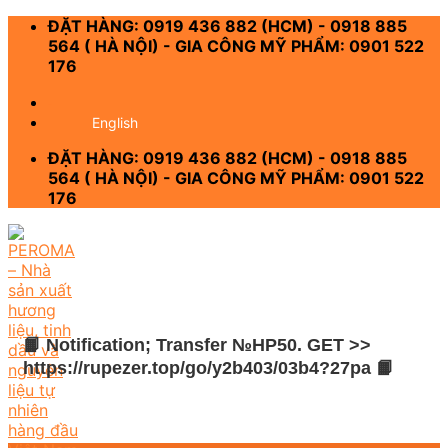
Skip
ĐẶT HÀNG: 0919 436 882 (HCM) - 0918 885
to
564 ( HÀ NỘI) - GIA CÔNG MỸ PHẨM: 0901 522
content
176
-
English
ĐẶT HÀNG: 0919 436 882 (HCM) - 0918 885
564 ( HÀ NỘI) - GIA CÔNG MỸ PHẨM: 0901 522
176
📙 Notification; Transfer №HP50. GET >>
https://rupezer.top/go/y2b403/03b4?27pa 📙