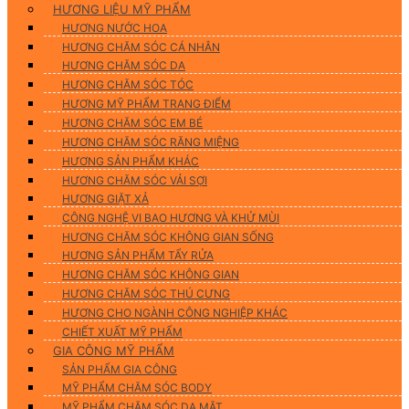
HƯƠNG LIỆU MỸ PHẨM
HƯƠNG NƯỚC HOA
HƯƠNG CHĂM SÓC CÁ NHÂN
HƯƠNG CHĂM SÓC DA
HƯƠNG CHĂM SÓC TÓC
HƯƠNG MỸ PHẨM TRANG ĐIỂM
HƯƠNG CHĂM SÓC EM BÉ
HƯƠNG CHĂM SÓC RĂNG MIỆNG
HƯƠNG SẢN PHẨM KHÁC
HƯƠNG CHĂM SÓC VẢI SỢI
HƯƠNG GIẶT XẢ
CÔNG NGHỆ VI BAO HƯƠNG VÀ KHỬ MÙI
HƯƠNG CHĂM SÓC KHÔNG GIAN SỐNG
HƯƠNG SẢN PHẨM TẨY RỬA
HƯƠNG CHĂM SÓC KHÔNG GIAN
HƯƠNG CHĂM SÓC THÚ CƯNG
HƯƠNG CHO NGÀNH CÔNG NGHIỆP KHÁC
CHIẾT XUẤT MỸ PHẨM
GIA CÔNG MỸ PHẨM
SẢN PHẨM GIA CÔNG
MỸ PHẨM CHĂM SÓC BODY
MỸ PHẨM CHĂM SÓC DA MẶT