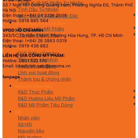
Chiết Xuất Mỹ Phẩm Tự Nhiên
Số 7 Ngõ 167 Dương Quảng Hàm, Phường Nghĩa Đô, Thành Phố
Tinh Dầu Tự Nhiên
Hà Nội
Điện thoại: (+84) 24 3226 2504
Bột – Dịch Tự Nhiên Cô Đặc
Hotline: 0918 885 564
Hương Liệu Mỹ Phẩm & Gia Công
Hương Liệu Mỹ Phẩm
VPĐD HỒ CHÍ MINH:
Gia Công Mỹ Phẩm
343/5C Tô Hiến Thành, Phường Hòa Hưng, TP. Hồ Chí Minh
Điện thoại: (+84) 28 3863 0319
Hotline: 0919 436 882
Về chúng tôi
Giới thiệu công ty
LIÊN HỆ GIA CÔNG MỸ PHẨM:
Tầm nhìn sứ mệnh
Hotline: 0901 522 176
Triết lý hoạt động
Email: beautylab.sale@peroma.vn
Lĩnh vực hoạt động
fanpage
Thành tựu & chứng nhận
Nghiên Cứu & Phát Triển
R&D Thực Phẩm
R&D Hương Liệu Mỹ Phẩm
R&D Mỹ Phẩm Tiêu Dùng
CSR
Nhân viên
Xã Hội
Nguyên liệu
Môi trường