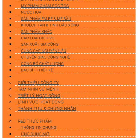
MỸ PHẨM CHĂM SÓC TÓC
NƯỚC HOA
SẢN PHẨM EM BÉ & MẸ BẦU
KHUẾCH TÁN & TINH DẦU XÔNG
SẢN PHẨM KHÁC
CÁC LOẠI DỊCH VỤ
SẢN XUẤT GIA CÔNG
CUNG CẤP NGUYÊN LIỆU
CHUYỂN GIAO CÔNG NGHỆ
CÔNG BỐ CHẤT LƯỢNG
BAO BÌ – THIẾT KẾ
Về chúng tôi
GIỚI THIỆU CÔNG TY
TẦM NHÌN SỨ MỆNH
TRIẾT LÝ HOẠT ĐỘNG
LĨNH VỰC HOẠT ĐỘNG
THÀNH TỰU & CHỨNG NHẬN
Nghiên Cứu & Phát Triển
R&D THỰC PHẨM
THÔNG TIN CHUNG
ỨNG DUNG MỚI