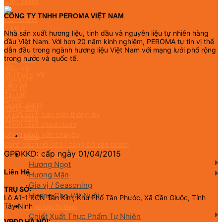
CÔNG TY TNHH PEROMA VIỆT NAM
Nhà sản xuất hương liệu, tinh dầu và nguyên liệu tự nhiên hàng
đầu Việt Nam. Với hơn 20 năm kinh nghiệm, PEROMA tự tin vị thế
dẫn đầu trong ngành hương liệu Việt Nam với mạng lưới phổ rộng
trong nước và quốc tế.
Về chúng tôi
Liên hệ
Tin tức
Tuyển dụng
Chính sách bảo mật thông tin
Chính sách thanh toán
Chính sách vận chuyển
Menu
Danh sách hồ sơ tự công bố sản phẩm
GPDKKD: cấp ngày 01/04/2015
Hương Liệu Thực Phẩm
Hương Ngọt
Liên Hệ
Hương Mặn
Gia vị / Seasoning
TRỤ SỞ:
Hương Cho Vật Nuôi
Lô A1-1 KCN Tân Kim, Khu Phố Tân Phước, Xã Cần Giuộc, Tỉnh
Tây Ninh
Nguyên Liệu Tự Nhiên
Chiết Xuất Thực Phẩm Tự Nhiên
VPĐD HÀ NỘI: