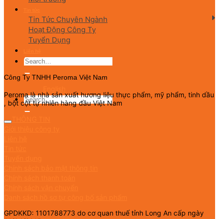
Tin tức
Tin Tức Chuyên Ngành
Hoạt Động Công Ty
Tuyển Dụng
Liên hệ
Công Ty TNHH Peroma Việt Nam
English
Peroma là nhà sản xuất hương liệu thực phẩm, mỹ phẩm, tinh dầu
, bột cột tự nhiên hàng đầu Việt Nam
THÔNG TIN
Giới thiệu công ty
Liên hệ
Tin tức
Tuyển dụng
Chính sách bảo mật thông tin
Chính sách thanh toán
Chính sách vận chuyển
Danh sách hồ sơ tự công bố sản phẩm
GPDKKD: 1101788773 do cơ quan thuế tỉnh Long An cấp ngày