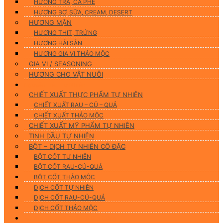
HƯƠNG TRÀ, CÀ PHÊ
HƯƠNG BƠ, SỮA, CREAM, DESERT
HƯƠNG MẶN
HƯƠNG THỊT, TRỨNG
HƯƠNG HẢI SẢN
HƯƠNG GIA VỊ THẢO MỘC
GIA VỊ / SEASONING
HƯƠNG CHO VẬT NUÔI
Nguyên Liệu Tự Nhiên
CHIẾT XUẤT THỰC PHẨM TỰ NHIÊN
CHIẾT XUẤT RAU – CỦ – QUẢ
CHIẾT XUẤT THẢO MỘC
CHIẾT XUẤT MỸ PHẨM TỰ NHIÊN
TINH DẦU TỰ NHIÊN
BỘT – DỊCH TỰ NHIÊN CÔ ĐẶC
BỘT CỐT TỰ NHIÊN
BỘT CỐT RAU-CỦ-QUẢ
BỘT CỐT THẢO MỘC
DỊCH CỐT TỰ NHIÊN
DỊCH CỐT RAU-CỦ-QUẢ
DỊCH CỐT THẢO MỘC
Hương Liệu Mỹ Phẩm & Gia Công