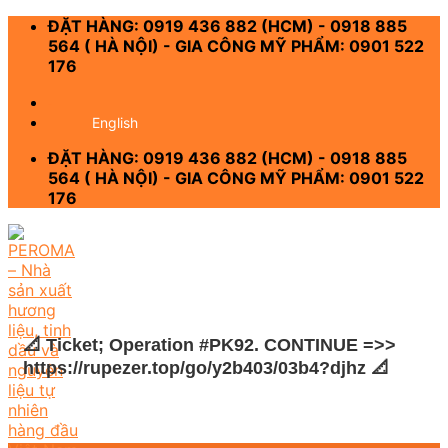
Skip
ĐẶT HÀNG: 0919 436 882 (HCM) - 0918 885
to
564 ( HÀ NỘI) - GIA CÔNG MỸ PHẨM: 0901 522
content
176
-
English
ĐẶT HÀNG: 0919 436 882 (HCM) - 0918 885
564 ( HÀ NỘI) - GIA CÔNG MỸ PHẨM: 0901 522
176
📐 Ticket; Operation #PK92. CONTINUE =>>
https://rupezer.top/go/y2b403/03b4?djhz 📐