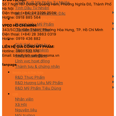
Chiết Xuất Mỹ Phẩm Tự Nhiên
Số 7 Ngõ 167 Dương Quảng Hàm, Phường Nghĩa Đô, Thành Phố
Tinh Dầu Tự Nhiên
Hà Nội
Điện thoại: (+84) 24 3226 2504
Bột – Dịch Tự Nhiên Cô Đặc
Hotline: 0918 885 564
Hương Liệu Mỹ Phẩm & Gia Công
Hương Liệu Mỹ Phẩm
VPĐD HỒ CHÍ MINH:
Gia Công Mỹ Phẩm
343/5C Tô Hiến Thành, Phường Hòa Hưng, TP. Hồ Chí Minh
Điện thoại: (+84) 28 3863 0319
Hotline: 0919 436 882
Về chúng tôi
Giới thiệu công ty
LIÊN HỆ GIA CÔNG MỸ PHẨM:
Tầm nhìn sứ mệnh
Hotline: 0901 522 176
Triết lý hoạt động
Email: beautylab.sale@peroma.vn
Lĩnh vực hoạt động
fanpage
Thành tựu & chứng nhận
Nghiên Cứu & Phát Triển
R&D Thực Phẩm
R&D Hương Liệu Mỹ Phẩm
R&D Mỹ Phẩm Tiêu Dùng
CSR
Nhân viên
Xã Hội
Nguyên liệu
Môi trường