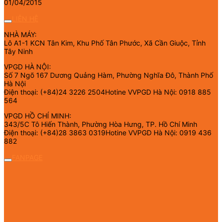
01/04/2015
LIÊN HỆ
NHÀ MÁY:
Lô A1-1 KCN Tân Kim, Khu Phố Tân Phước, Xã Cần Giuộc, Tỉnh
Tây Ninh
VPGD HÀ NỘI:
Số 7 Ngõ 167 Dương Quảng Hàm, Phường Nghĩa Đô, Thành Phố
Hà Nội
Điện thoại: (+84)24 3226 2504Hotine VVPGD Hà Nội: 0918 885
564
VPGD HỒ CHÍ MINH:
343/5C Tô Hiến Thành, Phường Hòa Hưng, TP. Hồ Chí Minh
Điện thoại: (+84)28 3863 0319Hotine VVPGD Hà Nội: 0919 436
882
FANPAGE