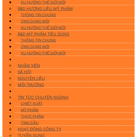
XU HƯỚNG THẾ GIỚI MỚI
R&D HƯƠNG LIỆU MỸ PHẨM
THÔNG TIN CHUNG
ỨNG DỤNG MỚI
XU HƯỚNG THẾ GIỚI MỚI
R&D MỸ PHẨM TIÊU DÙNG
THÔNG TIN CHUNG
ỨNG DỤNG MỚI
XU HƯỚNG THẾ GIỚI MỚI
CSR
NHÂN VIÊN
XÃ HỘI
NGUYÊN LIỆU
MÔI TRƯỜNG
Tin tức
TIN TỨC CHUYÊN NGÀNH
CHIẾT XUẤT
MỸ PHẨM
THỰC PHẨM
TINH DẦU
HOẠT ĐỘNG CÔNG TY
TUYỂN DỤNG