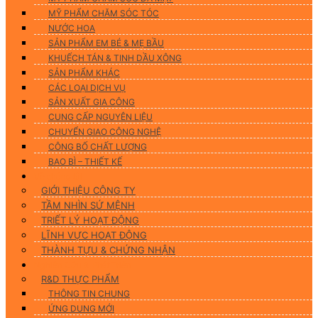
MỸ PHẨM CHĂM SÓC TÓC
NƯỚC HOA
SẢN PHẨM EM BÉ & MẸ BẦU
KHUẾCH TÁN & TINH DẦU XÔNG
SẢN PHẨM KHÁC
CÁC LOẠI DỊCH VỤ
SẢN XUẤT GIA CÔNG
CUNG CẤP NGUYÊN LIỆU
CHUYỂN GIAO CÔNG NGHỆ
CÔNG BỐ CHẤT LƯỢNG
BAO BÌ – THIẾT KẾ
Về chúng tôi
GIỚI THIỆU CÔNG TY
TẦM NHÌN SỨ MỆNH
TRIẾT LÝ HOẠT ĐỘNG
LĨNH VỰC HOẠT ĐỘNG
THÀNH TỰU & CHỨNG NHẬN
Nghiên Cứu & Phát Triển
R&D THỰC PHẨM
THÔNG TIN CHUNG
ỨNG DUNG MỚI