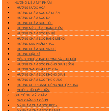
HƯƠNG LIỆU MỸ PHẨM
HƯƠNG NƯỚC HOA
HƯƠNG CHĂM SÓC CÁ NHÂN
HƯƠNG CHĂM SÓC DA
HƯƠNG CHĂM SÓC TÓC
HƯƠNG MỸ PHẨM TRANG ĐIỂM
HƯƠNG CHĂM SÓC EM BÉ
HƯƠNG CHĂM SÓC RĂNG MIỆNG
HƯƠNG SẢN PHẨM KHÁC
HƯƠNG CHĂM SÓC VẢI SỢI
HƯƠNG GIẶT XẢ
CÔNG NGHỆ VI BAO HƯƠNG VÀ KHỬ MÙI
HƯƠNG CHĂM SÓC KHÔNG GIAN SỐNG
HƯƠNG SẢN PHẨM TẨY RỬA
HƯƠNG CHĂM SÓC KHÔNG GIAN
HƯƠNG CHĂM SÓC THÚ CƯNG
HƯƠNG CHO NGÀNH CÔNG NGHIỆP KHÁC
CHIẾT XUẤT MỸ PHẨM
GIA CÔNG MỸ PHẨM
SẢN PHẨM GIA CÔNG
MỸ PHẨM CHĂM SÓC BODY
MỸ PHẨM CHĂM SÓC DA MẶT