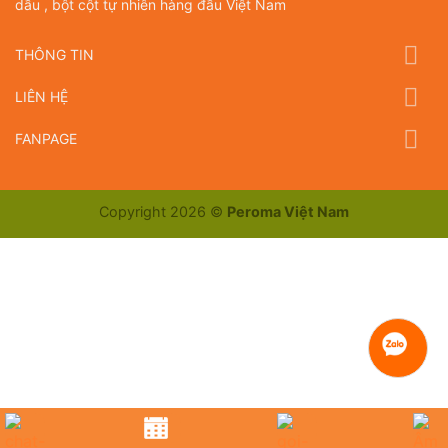
dầu , bột cột tự nhiên hàng đầu Việt Nam
THÔNG TIN
LIÊN HỆ
FANPAGE
Copyright 2026 ©
Peroma Việt Nam