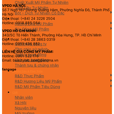
Chiết Xuất Mỹ Phẩm Tự Nhiên
VPĐD HÀ NỘI:
Tinh Dầu Tự Nhiên
Số 7 Ngõ 167 Dương Quảng Hàm, Phường Nghĩa Đô, Thành Phố
Bột – Dịch Tự Nhiên Cô Đặc
Hà Nội
Điện thoại: (+84) 24 3226 2504
Hương Liệu Mỹ Phẩm & Gia Công
Hotline: 0918 885 564
Hương Liệu Mỹ Phẩm
Gia Công Mỹ Phẩm
VPĐD HỒ CHÍ MINH:
343/5C Tô Hiến Thành, Phường Hòa Hưng, TP. Hồ Chí Minh
Điện thoại: (+84) 28 3863 0319
Về chúng tôi
Giới thiệu công ty
Hotline: 0919 436 882
Tầm nhìn sứ mệnh
LIÊN HỆ GIA CÔNG MỸ PHẨM:
Triết lý hoạt động
Hotline: 0901 522 176
Lĩnh vực hoạt động
Email: beautylab.sale@peroma.vn
Thành tựu & chứng nhận
fanpage
Nghiên Cứu & Phát Triển
R&D Thực Phẩm
R&D Hương Liệu Mỹ Phẩm
R&D Mỹ Phẩm Tiêu Dùng
CSR
Nhân viên
Xã Hội
Nguyên liệu
Môi trường