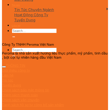
Tin tức
Tin Tức Chuyên Ngành
Hoạt Động Công Ty
Tuyển Dụng
Liên hệ
English
Công Ty TNHH Peroma Việt Nam
Peroma là nhà sản xuất hương liệu thực phẩm, mỹ phẩm, tinh dầu
, bột cột tự nhiên hàng đầu Việt Nam
THÔNG TIN
Giới thiệu công ty
Liên hệ
Tin tức
Tuyển dụng
Chính sách bảo mật thông tin
Chính sách thanh toán
Chính sách vận chuyển
Danh sách hồ sơ tự công bố sản phẩm