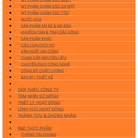
MỸ PHẨM CHĂM SÓC DA MẶT
MỸ PHẨM CHĂM SÓC TÓC
NƯỚC HOA
SẢN PHẨM EM BÉ & MẸ BẦU
KHUẾCH TÁN & TINH DẦU XÔNG
SẢN PHẨM KHÁC
CÁC LOẠI DỊCH VỤ
SẢN XUẤT GIA CÔNG
CUNG CẤP NGUYÊN LIỆU
CHUYỂN GIAO CÔNG NGHỆ
CÔNG BỐ CHẤT LƯỢNG
BAO BÌ – THIẾT KẾ
Về chúng tôi
GIỚI THIỆU CÔNG TY
TẦM NHÌN SỨ MỆNH
TRIẾT LÝ HOẠT ĐỘNG
LĨNH VỰC HOẠT ĐỘNG
THÀNH TỰU & CHỨNG NHẬN
Nghiên Cứu & Phát Triển
R&D THỰC PHẨM
THÔNG TIN CHUNG