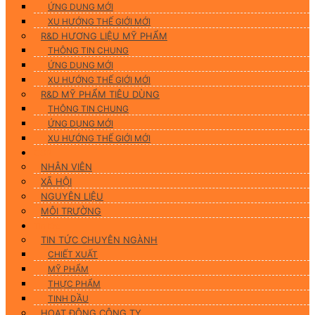
ỨNG DUNG MỚI
XU HƯỚNG THẾ GIỚI MỚI
R&D HƯƠNG LIỆU MỸ PHẨM
THÔNG TIN CHUNG
ỨNG DỤNG MỚI
XU HƯỚNG THẾ GIỚI MỚI
R&D MỸ PHẨM TIÊU DÙNG
THÔNG TIN CHUNG
ỨNG DỤNG MỚI
XU HƯỚNG THẾ GIỚI MỚI
CSR
NHÂN VIÊN
XÃ HỘI
NGUYÊN LIỆU
MÔI TRƯỜNG
Tin tức
TIN TỨC CHUYÊN NGÀNH
CHIẾT XUẤT
MỸ PHẨM
THỰC PHẨM
TINH DẦU
HOẠT ĐỘNG CÔNG TY