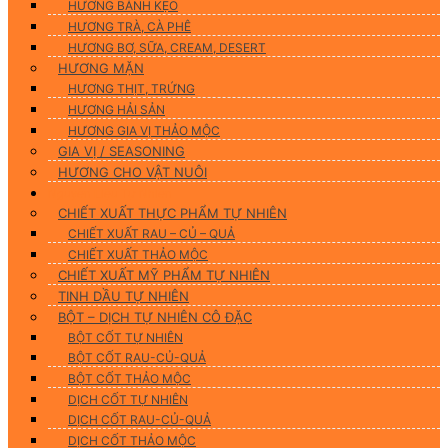
HƯƠNG BÁNH KẸO
HƯƠNG TRÀ, CÀ PHÊ
HƯƠNG BƠ, SỮA, CREAM, DESERT
HƯƠNG MẶN
HƯƠNG THỊT, TRỨNG
HƯƠNG HẢI SẢN
HƯƠNG GIA VỊ THẢO MỘC
GIA VỊ / SEASONING
HƯƠNG CHO VẬT NUÔI
Nguyên Liệu Tự Nhiên
CHIẾT XUẤT THỰC PHẨM TỰ NHIÊN
CHIẾT XUẤT RAU – CỦ – QUẢ
CHIẾT XUẤT THẢO MỘC
CHIẾT XUẤT MỸ PHẨM TỰ NHIÊN
TINH DẦU TỰ NHIÊN
BỘT – DỊCH TỰ NHIÊN CÔ ĐẶC
BỘT CỐT TỰ NHIÊN
BỘT CỐT RAU-CỦ-QUẢ
BỘT CỐT THẢO MỘC
DỊCH CỐT TỰ NHIÊN
DỊCH CỐT RAU-CỦ-QUẢ
DỊCH CỐT THẢO MỘC