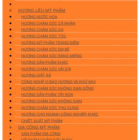
Hương Liệu Mỹ Phẩm & Gia Công
HƯƠNG LIỆU MỸ PHẨM
HƯƠNG NƯỚC HOA
HƯƠNG CHĂM SÓC CÁ NHÂN
HƯƠNG CHĂM SÓC DA
HƯƠNG CHĂM SÓC TÓC
HƯƠNG MỸ PHẨM TRANG ĐIỂM
HƯƠNG CHĂM SÓC EM BÉ
HƯƠNG CHĂM SÓC RĂNG MIỆNG
HƯƠNG SẢN PHẨM KHÁC
HƯƠNG CHĂM SÓC VẢI SỢI
HƯƠNG GIẶT XẢ
CÔNG NGHỆ VI BAO HƯƠNG VÀ KHỬ MÙI
HƯƠNG CHĂM SÓC KHÔNG GIAN SỐNG
HƯƠNG SẢN PHẨM TẨY RỬA
HƯƠNG CHĂM SÓC KHÔNG GIAN
HƯƠNG CHĂM SÓC THÚ CƯNG
HƯƠNG CHO NGÀNH CÔNG NGHIỆP KHÁC
CHIẾT XUẤT MỸ PHẨM
GIA CÔNG MỸ PHẨM
SẢN PHẨM GIA CÔNG
MỸ PHẨM CHĂM SÓC BODY