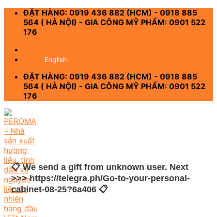
Skip
ĐẶT HÀNG: 0919 436 882 (HCM) - 0918 885
to
564 ( HÀ NỘI) - GIA CÔNG MỸ PHẨM: 0901 522
content
176
-
English
ĐẶT HÀNG: 0919 436 882 (HCM) - 0918 885
564 ( HÀ NỘI) - GIA CÔNG MỸ PHẨM: 0901 522
176
📋 We send a gift from unknown user. Next
>>> https://telegra.ph/Go-to-your-personal-
cabinet-08-25?6a406 📋