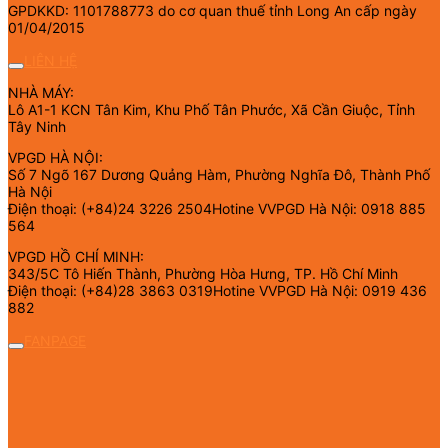
GPDKKD: 1101788773 do cơ quan thuế tỉnh Long An cấp ngày
01/04/2015
LIÊN HỆ
NHÀ MÁY:
Lô A1-1 KCN Tân Kim, Khu Phố Tân Phước, Xã Cần Giuộc, Tỉnh
Tây Ninh
VPGD HÀ NỘI:
Số 7 Ngõ 167 Dương Quảng Hàm, Phường Nghĩa Đô, Thành Phố
Hà Nội
Điện thoại: (+84)24 3226 2504Hotine VVPGD Hà Nội: 0918 885
564
VPGD HỒ CHÍ MINH:
343/5C Tô Hiến Thành, Phường Hòa Hưng, TP. Hồ Chí Minh
Điện thoại: (+84)28 3863 0319Hotine VVPGD Hà Nội: 0919 436
882
FANPAGE