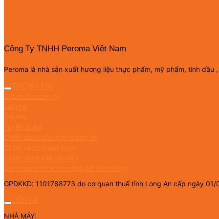
Công Ty TNHH Peroma Việt Nam
Peroma là nhà sản xuất hương liệu thực phẩm, mỹ phẩm, tinh dầu ,
THÔNG TIN
Giới thiệu công ty
Liên hệ
Tin tức
Tuyển dụng
Chính sách bảo mật thông tin
Chính sách thanh toán
Chính sách vận chuyển
Danh sách hồ sơ tự công bố sản phẩm
GPDKKD: 1101788773 do cơ quan thuế tỉnh Long An cấp ngày 01/
LIÊN HỆ
NHÀ MÁY: