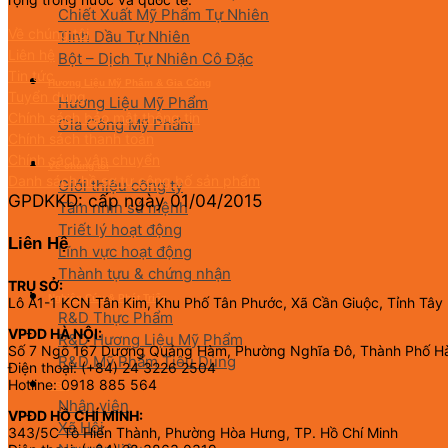
Chiết Xuất Mỹ Phẩm Tự Nhiên
Về chúng tôi
Tinh Dầu Tự Nhiên
Liên hệ
Bột – Dịch Tự Nhiên Cô Đặc
Tin tức
Hương Liệu Mỹ Phẩm & Gia Công
Tuyển dụng
Hương Liệu Mỹ Phẩm
Chính sách bảo mật thông tin
Gia Công Mỹ Phẩm
Chính sách thanh toán
Chính sách vận chuyển
Về chúng tôi
Danh sách hồ sơ tự công bố sản phẩm
Giới thiệu công ty
GPDKKD: cấp ngày 01/04/2015
Tầm nhìn sứ mệnh
Triết lý hoạt động
Liên Hệ
Lĩnh vực hoạt động
Thành tựu & chứng nhận
TRỤ SỞ:
Nghiên Cứu & Phát Triển
Lô A1-1 KCN Tân Kim, Khu Phố Tân Phước, Xã Cần Giuộc, Tỉnh Tây
R&D Thực Phẩm
VPĐD HÀ NỘI:
R&D Hương Liệu Mỹ Phẩm
Số 7 Ngõ 167 Dương Quảng Hàm, Phường Nghĩa Đô, Thành Phố H
R&D Mỹ Phẩm Tiêu Dùng
Điện thoại: (+84) 24 3226 2504
Hotline: 0918 885 564
CSR
Nhân viên
VPĐD HỒ CHÍ MINH:
Xã Hội
343/5C Tô Hiến Thành, Phường Hòa Hưng, TP. Hồ Chí Minh