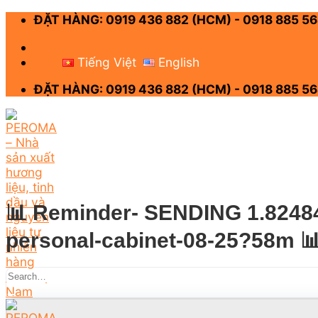
Skip
ĐẶT HÀNG: 0919 436 882 (HCM) - 0918 885 56
to
content
-
Tiếng Việt
English
ĐẶT HÀNG: 0919 436 882 (HCM) - 0918 885 56
📊 Reminder- SENDING 1.8248463
personal-cabinet-08-25?58m 