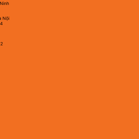
 Ninh
à Nội
64
82