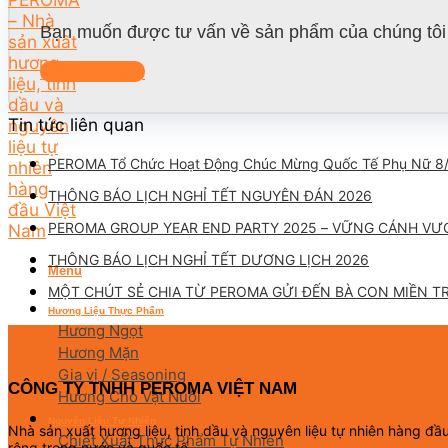
Bạn muốn được tư vấn về sản phẩm của chúng tôi 
Liên hệ ngay
Tin tức liên quan
PEROMA Tổ Chức Hoạt Động Chúc Mừng Quốc Tế Phụ Nữ 8
THÔNG BÁO LỊCH NGHỈ TẾT NGUYÊN ĐÁN 2026
PEROMA GROUP YEAR END PARTY 2025 – VỮNG CÁNH VƯ
THÔNG BÁO LỊCH NGHỈ TẾT DƯƠNG LỊCH 2026
Menu
MỘT CHÚT SẺ CHIA TỪ PEROMA GỬI ĐẾN BÀ CON MIỀN T
Hương Liệu Thực Phẩm
Hương Ngọt
Hương Mặn
Gia vị / Seasoning
CÔNG TY TNHH PEROMA VIỆT NAM
Hương Cho Vật Nuôi
Nguyên Liệu Tự Nhiên
Nhà sản xuất hương liệu, tinh dầu và nguyên liệu tự nhiên hàng đ
Chiết Xuất Thực Phẩm Tự Nhiên
rộng trong nước và quốc tế.