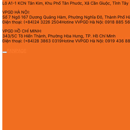
Lô A1-1 KCN Tân Kim, Khu Phố Tân Phước, Xã Cần Giuộc, Tỉnh Tây
VPGD HÀ NỘI:
Số 7 Ngõ 167 Dương Quảng Hàm, Phường Nghĩa Đô, Thành Phố H
Điện thoại: (+84)24 3226 2504Hotine VVPGD Hà Nội: 0918 885 5
VPGD HỒ CHÍ MINH:
343/5C Tô Hiến Thành, Phường Hòa Hưng, TP. Hồ Chí Minh
Điện thoại: (+84)28 3863 0319Hotine VVPGD Hà Nội: 0919 436 8
FANPAGE