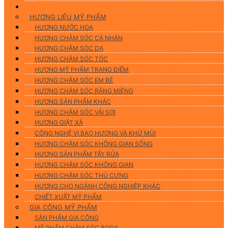
Hương Liệu Mỹ Phẩm & Gia Công
HƯƠNG LIỆU MỸ PHẨM
HƯƠNG NƯỚC HOA
HƯƠNG CHĂM SÓC CÁ NHÂN
HƯƠNG CHĂM SÓC DA
HƯƠNG CHĂM SÓC TÓC
HƯƠNG MỸ PHẨM TRANG ĐIỂM
HƯƠNG CHĂM SÓC EM BÉ
HƯƠNG CHĂM SÓC RĂNG MIỆNG
HƯƠNG SẢN PHẨM KHÁC
HƯƠNG CHĂM SÓC VẢI SỢI
HƯƠNG GIẶT XẢ
CÔNG NGHỆ VI BAO HƯƠNG VÀ KHỬ MÙI
HƯƠNG CHĂM SÓC KHÔNG GIAN SỐNG
HƯƠNG SẢN PHẨM TẨY RỬA
HƯƠNG CHĂM SÓC KHÔNG GIAN
HƯƠNG CHĂM SÓC THÚ CƯNG
HƯƠNG CHO NGÀNH CÔNG NGHIỆP KHÁC
CHIẾT XUẤT MỸ PHẨM
GIA CÔNG MỸ PHẨM
SẢN PHẨM GIA CÔNG
MỸ PHẨM CHĂM SÓC BODY