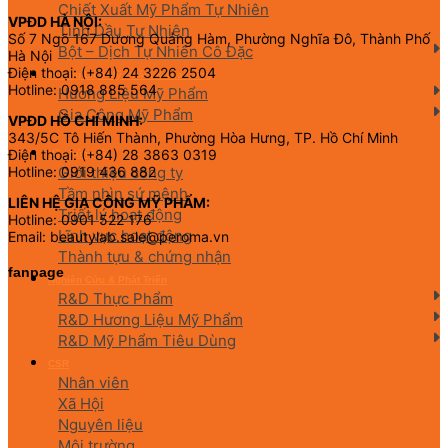
Chiết Xuất Mỹ Phẩm Tự Nhiên
VPĐD HÀ NỘI:
Tinh Dầu Tự Nhiên
Số 7 Ngõ 167 Dương Quảng Hàm, Phường Nghĩa Đô, Thành Phố
Bột – Dịch Tự Nhiên Cô Đặc
Hà Nội
Điện thoại: (+84) 24 3226 2504
Hương Liệu Mỹ Phẩm & Gia Công
Hotline: 0918 885 564
Hương Liệu Mỹ Phẩm
Gia Công Mỹ Phẩm
VPĐD HỒ CHÍ MINH:
343/5C Tô Hiến Thành, Phường Hòa Hưng, TP. Hồ Chí Minh
Điện thoại: (+84) 28 3863 0319
Về chúng tôi
Giới thiệu công ty
Hotline: 0919 436 882
Tầm nhìn sứ mệnh
LIÊN HỆ GIA CÔNG MỸ PHẨM:
Triết lý hoạt động
Hotline: 0901 522 176
Lĩnh vực hoạt động
Email: beautylab.sale@peroma.vn
Thành tựu & chứng nhận
fanpage
Nghiên Cứu & Phát Triển
R&D Thực Phẩm
R&D Hương Liệu Mỹ Phẩm
R&D Mỹ Phẩm Tiêu Dùng
CSR
Nhân viên
Xã Hội
Nguyên liệu
Môi trường