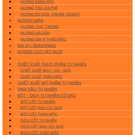
HƯƠNG BÁNH KẸO
HƯƠNG TRÀ, CÀ PHÊ
HƯƠNG BƠ, SỮA, CREAM, DESERT
HƯƠNG MẶN
HƯƠNG THỊT, TRỨNG
HƯƠNG HẢI SẢN
HƯƠNG GIA VỊ THẢO MỘC
GIA VỊ / SEASONING
HƯƠNG CHO VẬT NUÔI
Nguyên Liệu Tự Nhiên
CHIẾT XUẤT THỰC PHẨM TỰ NHIÊN
CHIẾT XUẤT RAU – CỦ – QUẢ
CHIẾT XUẤT THẢO MỘC
CHIẾT XUẤT MỸ PHẨM TỰ NHIÊN
TINH DẦU TỰ NHIÊN
BỘT – DỊCH TỰ NHIÊN CÔ ĐẶC
BỘT CỐT TỰ NHIÊN
BỘT CỐT RAU-CỦ-QUẢ
BỘT CỐT THẢO MỘC
DỊCH CỐT TỰ NHIÊN
DỊCH CỐT RAU-CỦ-QUẢ
DỊCH CỐT THẢO MỘC