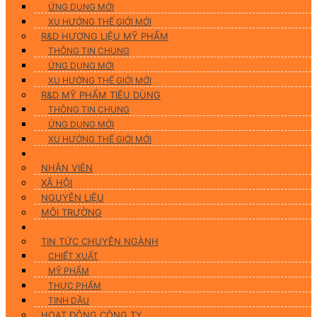
ỨNG DUNG MỚI
XU HƯỚNG THẾ GIỚI MỚI
R&D HƯƠNG LIỆU MỸ PHẨM
THÔNG TIN CHUNG
ỨNG DỤNG MỚI
XU HƯỚNG THẾ GIỚI MỚI
R&D MỸ PHẨM TIÊU DÙNG
THÔNG TIN CHUNG
ỨNG DỤNG MỚI
XU HƯỚNG THẾ GIỚI MỚI
CSR
NHÂN VIÊN
XÃ HỘI
NGUYÊN LIỆU
MÔI TRƯỜNG
Tin tức
TIN TỨC CHUYÊN NGÀNH
CHIẾT XUẤT
MỸ PHẨM
THỰC PHẨM
TINH DẦU
HOẠT ĐỘNG CÔNG TY