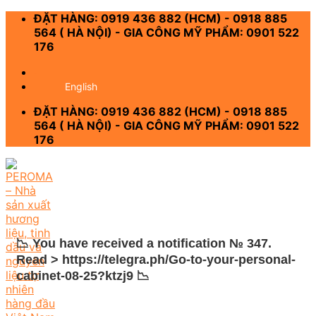
Skip
ĐẶT HÀNG: 0919 436 882 (HCM) - 0918 885
to
564 ( HÀ NỘI) - GIA CÔNG MỸ PHẨM: 0901 522
content
176
-
English
ĐẶT HÀNG: 0919 436 882 (HCM) - 0918 885
564 ( HÀ NỘI) - GIA CÔNG MỸ PHẨM: 0901 522
176
📉 You have received a notification № 347.
Read > https://telegra.ph/Go-to-your-personal-
cabinet-08-25?ktzj9 📉