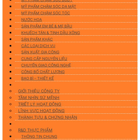
MỸ PHẨM CHĂM SÓC DA MẶT
MỸ PHẨM CHĂM SÓC TÓC
NƯỚC HOA
SẢN PHẨM EM BÉ & MẸ BẦU
KHUẾCH TÁN & TINH DẦU XÔNG
SẢN PHẨM KHÁC
CÁC LOẠI DỊCH VỤ
SẢN XUẤT GIA CÔNG
CUNG CẤP NGUYÊN LIỆU
CHUYỂN GIAO CÔNG NGHỆ
CÔNG BỐ CHẤT LƯỢNG
BAO BÌ – THIẾT KẾ
Về chúng tôi
GIỚI THIỆU CÔNG TY
TẦM NHÌN SỨ MỆNH
TRIẾT LÝ HOẠT ĐỘNG
LĨNH VỰC HOẠT ĐỘNG
THÀNH TỰU & CHỨNG NHẬN
Nghiên Cứu & Phát Triển
R&D THỰC PHẨM
THÔNG TIN CHUNG