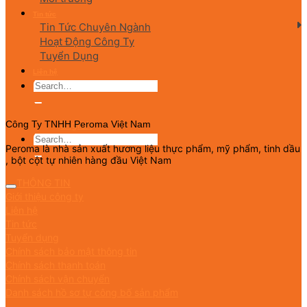
Tin tức
Tin Tức Chuyên Ngành
Hoạt Động Công Ty
Tuyển Dụng
Liên hệ
English
Công Ty TNHH Peroma Việt Nam
Peroma là nhà sản xuất hương liệu thực phẩm, mỹ phẩm, tinh dầu
, bột cột tự nhiên hàng đầu Việt Nam
THÔNG TIN
Giới thiệu công ty
Liên hệ
Tin tức
Tuyển dụng
Chính sách bảo mật thông tin
Chính sách thanh toán
Chính sách vận chuyển
Danh sách hồ sơ tự công bố sản phẩm