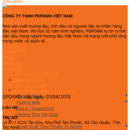
CÔNG TY TNHH PEROMA VIỆT NAM
Nhà sản xuất hương liệu, tinh dầu và nguyên liệu tự nhiên hàng
đầu Việt Nam. Với hơn 20 năm kinh nghiệm, PEROMA tự tin vị thế
dẫn đầu trong ngành hương liệu Việt Nam với mạng lưới phổ rộng
trong nước và quốc tế.
Về chúng tôi
Liên hệ
Tin tức
Tuyển dụng
Chính sách bảo mật thông tin
Chính sách thanh toán
Menu
Chính sách vận chuyển
Danh sách hồ sơ tự công bố sản phẩm
Hương Liệu Thực Phẩm
Hương Ngọt
GPDKKD: cấp ngày 01/04/2015
Hương Mặn
Liên Hệ
Gia vị / Seasoning
Hương Cho Vật Nuôi
TRỤ SỞ:
Nguyên Liệu Tự Nhiên
Lô A1-1 KCN Tân Kim, Khu Phố Tân Phước, Xã Cần Giuộc, Tỉnh
Chiết Xuất Thực Phẩm Tự Nhiên
Tây Ninh