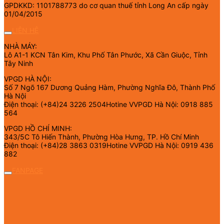
GPDKKD: 1101788773 do cơ quan thuế tỉnh Long An cấp ngày
01/04/2015
LIÊN HỆ
NHÀ MÁY:
Lô A1-1 KCN Tân Kim, Khu Phố Tân Phước, Xã Cần Giuộc, Tỉnh
Tây Ninh
VPGD HÀ NỘI:
Số 7 Ngõ 167 Dương Quảng Hàm, Phường Nghĩa Đô, Thành Phố
Hà Nội
Điện thoại: (+84)24 3226 2504Hotine VVPGD Hà Nội: 0918 885
564
VPGD HỒ CHÍ MINH:
343/5C Tô Hiến Thành, Phường Hòa Hưng, TP. Hồ Chí Minh
Điện thoại: (+84)28 3863 0319Hotine VVPGD Hà Nội: 0919 436
882
FANPAGE