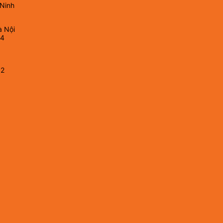
 Ninh
à Nội
64
82