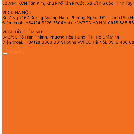
Lô A1-1 KCN Tân Kim, Khu Phố Tân Phước, Xã Cần Giuộc, Tỉnh Tây
VPGD HÀ NỘI:
Số 7 Ngõ 167 Dương Quảng Hàm, Phường Nghĩa Đô, Thành Phố H
Điện thoại: (+84)24 3226 2504Hotine VVPGD Hà Nội: 0918 885 5
VPGD HỒ CHÍ MINH:
343/5C Tô Hiến Thành, Phường Hòa Hưng, TP. Hồ Chí Minh
Điện thoại: (+84)28 3863 0319Hotine VVPGD Hà Nội: 0919 436 8
FANPAGE