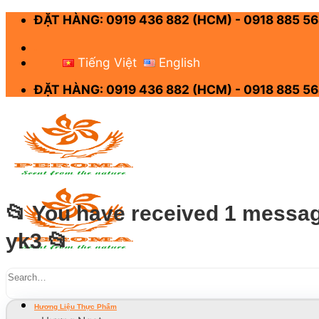
Skip
ĐẶT HÀNG: 0919 436 882 (HCM) - 0918 885 56
to
content
-
Tiếng Việt
English
ĐẶT HÀNG: 0919 436 882 (HCM) - 0918 885 56
📂 You have received 1 message
yk3 📂
Menu
Hương Liệu Thực Phẩm