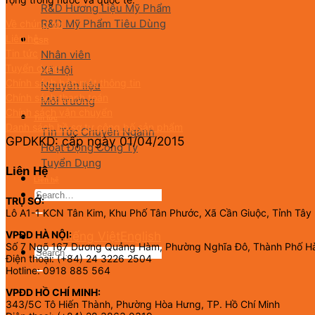
R&D Hương Liệu Mỹ Phẩm
R&D Mỹ Phẩm Tiêu Dùng
Về chúng tôi
Liên hệ
CSR
Tin tức
Nhân viên
Tuyển dụng
Xã Hội
Chính sách bảo mật thông tin
Nguyên liệu
Chính sách thanh toán
Môi trường
Chính sách vận chuyển
Tin tức
Danh sách hồ sơ tự công bố sản phẩm
Tin Tức Chuyên Ngành
GPDKKD: cấp ngày 01/04/2015
Hoạt Động Công Ty
Tuyển Dụng
Liên Hệ
Liên hệ
TRỤ SỞ:
Lô A1-1 KCN Tân Kim, Khu Phố Tân Phước, Xã Cần Giuộc, Tỉnh Tây
Tiếng Việt
English
VPĐD HÀ NỘI:
Số 7 Ngõ 167 Dương Quảng Hàm, Phường Nghĩa Đô, Thành Phố H
Điện thoại: (+84) 24 3226 2504
Hotline: 0918 885 564
VPĐD HỒ CHÍ MINH:
343/5C Tô Hiến Thành, Phường Hòa Hưng, TP. Hồ Chí Minh