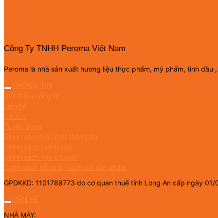
Công Ty TNHH Peroma Việt Nam
Peroma là nhà sản xuất hương liệu thực phẩm, mỹ phẩm, tinh dầu ,
THÔNG TIN
Giới thiệu công ty
Liên hệ
Tin tức
Tuyển dụng
Chính sách bảo mật thông tin
Chính sách thanh toán
Chính sách vận chuyển
Danh sách hồ sơ tự công bố sản phẩm
GPDKKD: 1101788773 do cơ quan thuế tỉnh Long An cấp ngày 01/
LIÊN HỆ
NHÀ MÁY: