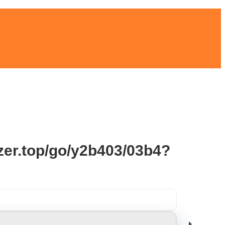
ezer.top/go/y2b403/03b4?