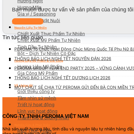
Hương Ngọt
Hương Mặn
Bạn muốn được tư vấn về sản phẩm của chúng tôi 
Gia vị / Seasoning
Hương Cho Vật Nuôi
Liên hệ ngay
Nguyên Liệu Tự Nhiên
Chiết Xuất Thực Phẩm Tự Nhiên
Tin tức liên quan
Chiết Xuất Mỹ Phẩm Tự Nhiên
Tinh Dầu Tự Nhiên
PEROMA Tổ Chức Hoạt Động Chúc Mừng Quốc Tế Phụ Nữ 8
Bột – Dịch Tự Nhiên Cô Đặc
THÔNG BÁO LỊCH NGHỈ TẾT NGUYÊN ĐÁN 2026
Hương Liệu Mỹ Phẩm & Gia Công
Hương Liệu Mỹ Phẩm
PEROMA GROUP YEAR END PARTY 2025 – VỮNG CÁNH VƯ
Gia Công Mỹ Phẩm
THÔNG BÁO LỊCH NGHỈ TẾT DƯƠNG LỊCH 2026
Về chúng tôi
MỘT CHÚT SẺ CHIA TỪ PEROMA GỬI ĐẾN BÀ CON MIỀN T
Giới thiệu công ty
Tầm nhìn sứ mệnh
Triết lý hoạt động
Lĩnh vực hoạt động
CÔNG TY TNHH PEROMA VIỆT NAM
Thành tựu & chứng nhận
Nghiên Cứu & Phát Triển
Nhà sản xuất hương liệu, tinh dầu và nguyên liệu tự nhiên hàng đ
R&D Thực Phẩm
rộng trong nước và quốc tế.