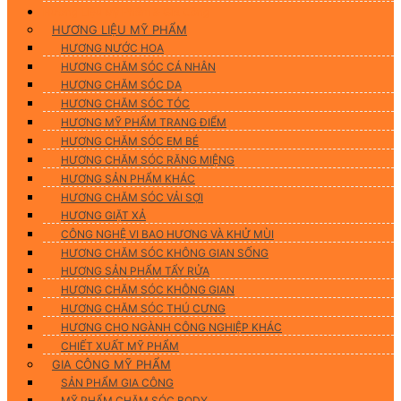
Hương Liệu Mỹ Phẩm & Gia Công
HƯƠNG LIỆU MỸ PHẨM
HƯƠNG NƯỚC HOA
HƯƠNG CHĂM SÓC CÁ NHÂN
HƯƠNG CHĂM SÓC DA
HƯƠNG CHĂM SÓC TÓC
HƯƠNG MỸ PHẨM TRANG ĐIỂM
HƯƠNG CHĂM SÓC EM BÉ
HƯƠNG CHĂM SÓC RĂNG MIỆNG
HƯƠNG SẢN PHẨM KHÁC
HƯƠNG CHĂM SÓC VẢI SỢI
HƯƠNG GIẶT XẢ
CÔNG NGHỆ VI BAO HƯƠNG VÀ KHỬ MÙI
HƯƠNG CHĂM SÓC KHÔNG GIAN SỐNG
HƯƠNG SẢN PHẨM TẨY RỬA
HƯƠNG CHĂM SÓC KHÔNG GIAN
HƯƠNG CHĂM SÓC THÚ CƯNG
HƯƠNG CHO NGÀNH CÔNG NGHIỆP KHÁC
CHIẾT XUẤT MỸ PHẨM
GIA CÔNG MỸ PHẨM
SẢN PHẨM GIA CÔNG
MỸ PHẨM CHĂM SÓC BODY