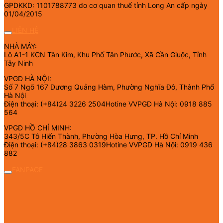
GPDKKD: 1101788773 do cơ quan thuế tỉnh Long An cấp ngày
01/04/2015
LIÊN HỆ
NHÀ MÁY:
Lô A1-1 KCN Tân Kim, Khu Phố Tân Phước, Xã Cần Giuộc, Tỉnh
Tây Ninh
VPGD HÀ NỘI:
Số 7 Ngõ 167 Dương Quảng Hàm, Phường Nghĩa Đô, Thành Phố
Hà Nội
Điện thoại: (+84)24 3226 2504Hotine VVPGD Hà Nội: 0918 885
564
VPGD HỒ CHÍ MINH:
343/5C Tô Hiến Thành, Phường Hòa Hưng, TP. Hồ Chí Minh
Điện thoại: (+84)28 3863 0319Hotine VVPGD Hà Nội: 0919 436
882
FANPAGE