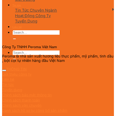
Tin tức
Tin Tức Chuyên Ngành
Hoạt Động Công Ty
Tuyển Dụng
Liên hệ
English
Công Ty TNHH Peroma Việt Nam
Peroma là nhà sản xuất hương liệu thực phẩm, mỹ phẩm, tinh dầu
, bột cột tự nhiên hàng đầu Việt Nam
THÔNG TIN
Giới thiệu công ty
Liên hệ
Tin tức
Tuyển dụng
Chính sách bảo mật thông tin
Chính sách thanh toán
Chính sách vận chuyển
Danh sách hồ sơ tự công bố sản phẩm