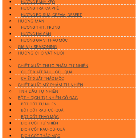
HƯƠNG BÁNH KẸO
HƯƠNG TRÀ, CÀ PHÊ
HƯƠNG BƠ, SỮA, CREAM, DESERT
HƯƠNG MẶN
HƯƠNG THỊT, TRỨNG
HƯƠNG HẢI SẢN
HƯƠNG GIA VỊ THẢO MỘC
GIA VỊ / SEASONING
HƯƠNG CHO VẬT NUÔI
Nguyên Liệu Tự Nhiên
CHIẾT XUẤT THỰC PHẨM TỰ NHIÊN
CHIẾT XUẤT RAU – CỦ – QUẢ
CHIẾT XUẤT THẢO MỘC
CHIẾT XUẤT MỸ PHẨM TỰ NHIÊN
TINH DẦU TỰ NHIÊN
BỘT – DỊCH TỰ NHIÊN CÔ ĐẶC
BỘT CỐT TỰ NHIÊN
BỘT CỐT RAU-CỦ-QUẢ
BỘT CỐT THẢO MỘC
DỊCH CỐT TỰ NHIÊN
DỊCH CỐT RAU-CỦ-QUẢ
DỊCH CỐT THẢO MỘC