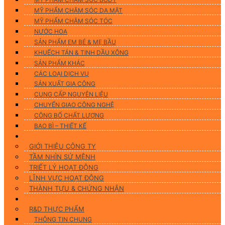
MỸ PHẨM CHĂM SÓC DA MẶT
MỸ PHẨM CHĂM SÓC TÓC
NƯỚC HOA
SẢN PHẨM EM BÉ & MẸ BẦU
KHUẾCH TÁN & TINH DẦU XÔNG
SẢN PHẨM KHÁC
CÁC LOẠI DỊCH VỤ
SẢN XUẤT GIA CÔNG
CUNG CẤP NGUYÊN LIỆU
CHUYỂN GIAO CÔNG NGHỆ
CÔNG BỐ CHẤT LƯỢNG
BAO BÌ – THIẾT KẾ
Về chúng tôi
GIỚI THIỆU CÔNG TY
TẦM NHÌN SỨ MỆNH
TRIẾT LÝ HOẠT ĐỘNG
LĨNH VỰC HOẠT ĐỘNG
THÀNH TỰU & CHỨNG NHẬN
Nghiên Cứu & Phát Triển
R&D THỰC PHẨM
THÔNG TIN CHUNG