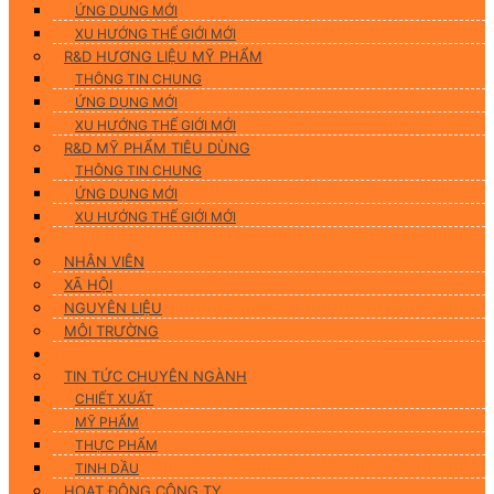
ỨNG DUNG MỚI
XU HƯỚNG THẾ GIỚI MỚI
R&D HƯƠNG LIỆU MỸ PHẨM
THÔNG TIN CHUNG
ỨNG DỤNG MỚI
XU HƯỚNG THẾ GIỚI MỚI
R&D MỸ PHẨM TIÊU DÙNG
THÔNG TIN CHUNG
ỨNG DỤNG MỚI
XU HƯỚNG THẾ GIỚI MỚI
CSR
NHÂN VIÊN
XÃ HỘI
NGUYÊN LIỆU
MÔI TRƯỜNG
Tin tức
TIN TỨC CHUYÊN NGÀNH
CHIẾT XUẤT
MỸ PHẨM
THỰC PHẨM
TINH DẦU
HOẠT ĐỘNG CÔNG TY