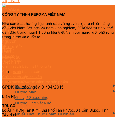
CÔNG TY TNHH PEROMA VIỆT NAM
Nhà sản xuất hương liệu, tinh dầu và nguyên liệu tự nhiên hàng
đầu Việt Nam. Với hơn 20 năm kinh nghiệm, PEROMA tự tin vị thế
dẫn đầu trong ngành hương liệu Việt Nam với mạng lưới phổ rộng
trong nước và quốc tế.
Về chúng tôi
Liên hệ
Tin tức
Tuyển dụng
Chính sách bảo mật thông tin
Chính sách thanh toán
Menu
Chính sách vận chuyển
Danh sách hồ sơ tự công bố sản phẩm
Hương Liệu Thực Phẩm
Hương Ngọt
GPDKKD: cấp ngày 01/04/2015
Hương Mặn
Liên Hệ
Gia vị / Seasoning
Hương Cho Vật Nuôi
TRỤ SỞ:
Nguyên Liệu Tự Nhiên
Lô A1-1 KCN Tân Kim, Khu Phố Tân Phước, Xã Cần Giuộc, Tỉnh
Chiết Xuất Thực Phẩm Tự Nhiên
Tây Ninh