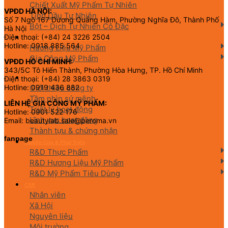
Chiết Xuất Mỹ Phẩm Tự Nhiên
VPĐD HÀ NỘI:
Tinh Dầu Tự Nhiên
Số 7 Ngõ 167 Dương Quảng Hàm, Phường Nghĩa Đô, Thành Phố
Bột – Dịch Tự Nhiên Cô Đặc
Hà Nội
Điện thoại: (+84) 24 3226 2504
Hương Liệu Mỹ Phẩm & Gia Công
Hotline: 0918 885 564
Hương Liệu Mỹ Phẩm
Gia Công Mỹ Phẩm
VPĐD HỒ CHÍ MINH:
343/5C Tô Hiến Thành, Phường Hòa Hưng, TP. Hồ Chí Minh
Điện thoại: (+84) 28 3863 0319
Về chúng tôi
Giới thiệu công ty
Hotline: 0919 436 882
Tầm nhìn sứ mệnh
LIÊN HỆ GIA CÔNG MỸ PHẨM:
Triết lý hoạt động
Hotline: 0901 522 176
Lĩnh vực hoạt động
Email: beautylab.sale@peroma.vn
Thành tựu & chứng nhận
fanpage
Nghiên Cứu & Phát Triển
R&D Thực Phẩm
R&D Hương Liệu Mỹ Phẩm
R&D Mỹ Phẩm Tiêu Dùng
CSR
Nhân viên
Xã Hội
Nguyên liệu
Môi trường