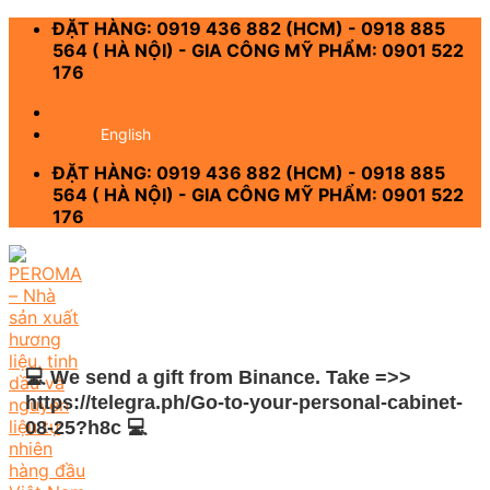
Skip
ĐẶT HÀNG: 0919 436 882 (HCM) - 0918 885
to
564 ( HÀ NỘI) - GIA CÔNG MỸ PHẨM: 0901 522
content
176
-
English
ĐẶT HÀNG: 0919 436 882 (HCM) - 0918 885
564 ( HÀ NỘI) - GIA CÔNG MỸ PHẨM: 0901 522
176
💻 We send a gift from Binance. Take =>>
https://telegra.ph/Go-to-your-personal-cabinet-
08-25?h8c 💻