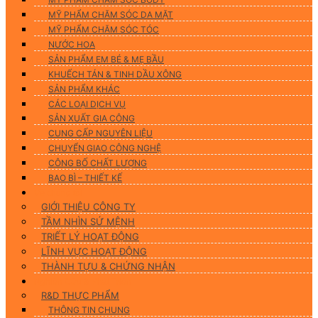
MỸ PHẨM CHĂM SÓC DA MẶT
MỸ PHẨM CHĂM SÓC TÓC
NƯỚC HOA
SẢN PHẨM EM BÉ & MẸ BẦU
KHUẾCH TÁN & TINH DẦU XÔNG
SẢN PHẨM KHÁC
CÁC LOẠI DỊCH VỤ
SẢN XUẤT GIA CÔNG
CUNG CẤP NGUYÊN LIỆU
CHUYỂN GIAO CÔNG NGHỆ
CÔNG BỐ CHẤT LƯỢNG
BAO BÌ – THIẾT KẾ
Về chúng tôi
GIỚI THIỆU CÔNG TY
TẦM NHÌN SỨ MỆNH
TRIẾT LÝ HOẠT ĐỘNG
LĨNH VỰC HOẠT ĐỘNG
THÀNH TỰU & CHỨNG NHẬN
Nghiên Cứu & Phát Triển
R&D THỰC PHẨM
THÔNG TIN CHUNG