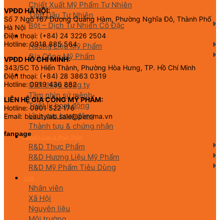
Chiết Xuất Mỹ Phẩm Tự Nhiên
VPĐD HÀ NỘI:
Tinh Dầu Tự Nhiên
Số 7 Ngõ 167 Dương Quảng Hàm, Phường Nghĩa Đô, Thành Phố
Bột – Dịch Tự Nhiên Cô Đặc
Hà Nội
Điện thoại: (+84) 24 3226 2504
Hương Liệu Mỹ Phẩm & Gia Công
Hotline: 0918 885 564
Hương Liệu Mỹ Phẩm
Gia Công Mỹ Phẩm
VPĐD HỒ CHÍ MINH:
343/5C Tô Hiến Thành, Phường Hòa Hưng, TP. Hồ Chí Minh
Điện thoại: (+84) 28 3863 0319
Về chúng tôi
Giới thiệu công ty
Hotline: 0919 436 882
Tầm nhìn sứ mệnh
LIÊN HỆ GIA CÔNG MỸ PHẨM:
Triết lý hoạt động
Hotline: 0901 522 176
Lĩnh vực hoạt động
Email: beautylab.sale@peroma.vn
Thành tựu & chứng nhận
fanpage
Nghiên Cứu & Phát Triển
R&D Thực Phẩm
R&D Hương Liệu Mỹ Phẩm
R&D Mỹ Phẩm Tiêu Dùng
CSR
Nhân viên
Xã Hội
Nguyên liệu
Môi trường