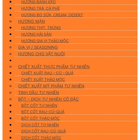
HƯƠNG BÁNH KẸO
HƯƠNG TRÀ, CÀ PHÊ
HƯƠNG BƠ, SỮA, CREAM, DESERT
HƯƠNG MẶN
HƯƠNG THỊT, TRỨNG
HƯƠNG HẢI SẢN
HƯƠNG GIA VỊ THẢO MỘC
GIA VỊ / SEASONING
HƯƠNG CHO VẬT NUÔI
Nguyên Liệu Tự Nhiên
CHIẾT XUẤT THỰC PHẨM TỰ NHIÊN
CHIẾT XUẤT RAU – CỦ – QUẢ
CHIẾT XUẤT THẢO MỘC
CHIẾT XUẤT MỸ PHẨM TỰ NHIÊN
TINH DẦU TỰ NHIÊN
BỘT – DỊCH TỰ NHIÊN CÔ ĐẶC
BỘT CỐT TỰ NHIÊN
BỘT CỐT RAU-CỦ-QUẢ
BỘT CỐT THẢO MỘC
DỊCH CỐT TỰ NHIÊN
DỊCH CỐT RAU-CỦ-QUẢ
DỊCH CỐT THẢO MỘC