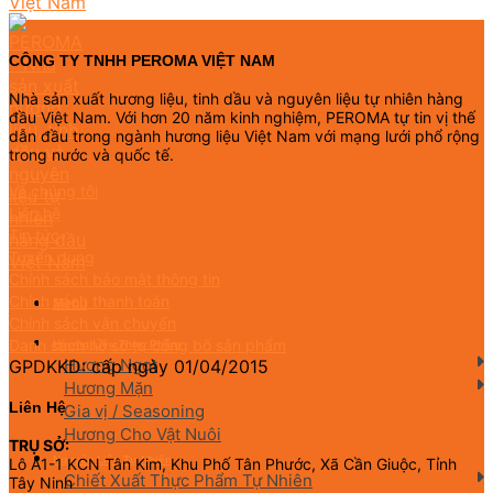
CÔNG TY TNHH PEROMA VIỆT NAM
Nhà sản xuất hương liệu, tinh dầu và nguyên liệu tự nhiên hàng
đầu Việt Nam. Với hơn 20 năm kinh nghiệm, PEROMA tự tin vị thế
dẫn đầu trong ngành hương liệu Việt Nam với mạng lưới phổ rộng
trong nước và quốc tế.
Về chúng tôi
Liên hệ
Tin tức
Tuyển dụng
Chính sách bảo mật thông tin
Chính sách thanh toán
Menu
Chính sách vận chuyển
Danh sách hồ sơ tự công bố sản phẩm
Hương Liệu Thực Phẩm
Hương Ngọt
GPDKKD: cấp ngày 01/04/2015
Hương Mặn
Liên Hệ
Gia vị / Seasoning
Hương Cho Vật Nuôi
TRỤ SỞ:
Nguyên Liệu Tự Nhiên
Lô A1-1 KCN Tân Kim, Khu Phố Tân Phước, Xã Cần Giuộc, Tỉnh
Chiết Xuất Thực Phẩm Tự Nhiên
Tây Ninh