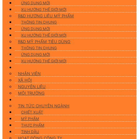
ỨNG DUNG MỚI
XU HƯỚNG THẾ GIỚI MỚI
R&D HƯƠNG LIỆU MỸ PHẨM
THÔNG TIN CHUNG
ỨNG DỤNG MỚI
XU HƯỚNG THẾ GIỚI MỚI
R&D MỸ PHẨM TIÊU DÙNG
THÔNG TIN CHUNG
ỨNG DỤNG MỚI
XU HƯỚNG THẾ GIỚI MỚI
CSR
NHÂN VIÊN
XÃ HỘI
NGUYÊN LIỆU
MÔI TRƯỜNG
Tin tức
TIN TỨC CHUYÊN NGÀNH
CHIẾT XUẤT
MỸ PHẨM
THỰC PHẨM
TINH DẦU
HOẠT ĐỘNG CÔNG TY