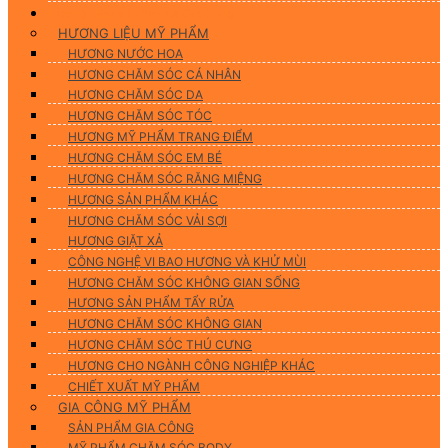
Hương Liệu Mỹ Phẩm & Gia Công
HƯƠNG LIỆU MỸ PHẨM
HƯƠNG NƯỚC HOA
HƯƠNG CHĂM SÓC CÁ NHÂN
HƯƠNG CHĂM SÓC DA
HƯƠNG CHĂM SÓC TÓC
HƯƠNG MỸ PHẨM TRANG ĐIỂM
HƯƠNG CHĂM SÓC EM BÉ
HƯƠNG CHĂM SÓC RĂNG MIỆNG
HƯƠNG SẢN PHẨM KHÁC
HƯƠNG CHĂM SÓC VẢI SỢI
HƯƠNG GIẶT XẢ
CÔNG NGHỆ VI BAO HƯƠNG VÀ KHỬ MÙI
HƯƠNG CHĂM SÓC KHÔNG GIAN SỐNG
HƯƠNG SẢN PHẨM TẨY RỬA
HƯƠNG CHĂM SÓC KHÔNG GIAN
HƯƠNG CHĂM SÓC THÚ CƯNG
HƯƠNG CHO NGÀNH CÔNG NGHIỆP KHÁC
CHIẾT XUẤT MỸ PHẨM
GIA CÔNG MỸ PHẨM
SẢN PHẨM GIA CÔNG
MỸ PHẨM CHĂM SÓC BODY