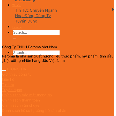
Tin tức
Tin Tức Chuyên Ngành
Hoạt Động Công Ty
Tuyển Dụng
Liên hệ
English
Công Ty TNHH Peroma Việt Nam
Peroma là nhà sản xuất hương liệu thực phẩm, mỹ phẩm, tinh dầu
, bột cột tự nhiên hàng đầu Việt Nam
THÔNG TIN
Giới thiệu công ty
Liên hệ
Tin tức
Tuyển dụng
Chính sách bảo mật thông tin
Chính sách thanh toán
Chính sách vận chuyển
Danh sách hồ sơ tự công bố sản phẩm