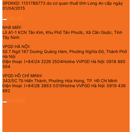
GPDKKD: 1101788773 do cơ quan thuế tỉnh Long An cấp ngày
01/04/2015
LIÊN HỆ
NHÀ MÁY:
Lô A1-1 KCN Tân Kim, Khu Phố Tân Phước, Xã Cần Giuộc, Tỉnh
Tây Ninh
VPGD HÀ NỘI:
Số 7 Ngõ 167 Dương Quảng Hàm, Phường Nghĩa Đô, Thành Phố
Hà Nội
Điện thoại: (+84)24 3226 2504Hotine VVPGD Hà Nội: 0918 885
564
VPGD HỒ CHÍ MINH:
343/5C Tô Hiến Thành, Phường Hòa Hưng, TP. Hồ Chí Minh
Điện thoại: (+84)28 3863 0319Hotine VVPGD Hà Nội: 0919 436
882
FANPAGE