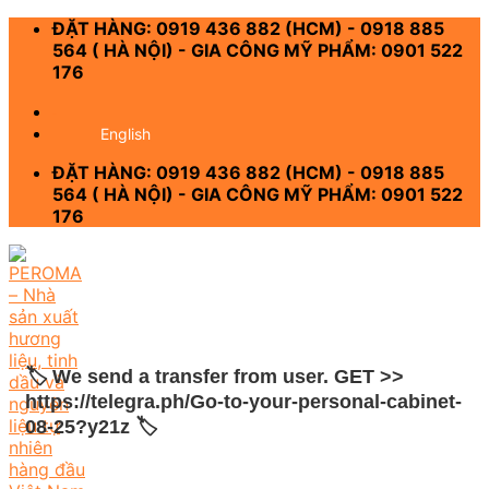
Skip
ĐẶT HÀNG: 0919 436 882 (HCM) - 0918 885
to
564 ( HÀ NỘI) - GIA CÔNG MỸ PHẨM: 0901 522
content
176
-
English
ĐẶT HÀNG: 0919 436 882 (HCM) - 0918 885
564 ( HÀ NỘI) - GIA CÔNG MỸ PHẨM: 0901 522
176
🏷 We send a transfer from user. GЕТ >>
https://telegra.ph/Go-to-your-personal-cabinet-
08-25?y21z 🏷