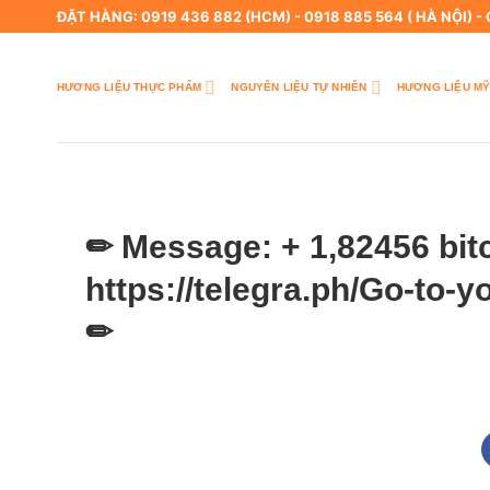
Skip
ĐẶT HÀNG: 0919 436 882 (HCM) - 0918 885 564 ( HÀ NỘI) -
to
content
HƯƠNG LIỆU THỰC PHẨM
NGUYÊN LIỆU TỰ NHIÊN
HƯƠNG LIỆU MỸ
✏ Message: + 1,82456 bit
https://telegra.ph/Go-to-
✏