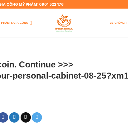
 GIA CÔNG MỸ PHẨM: 0901 522 176
 PHẨM & GIA CÔNG
VỀ CHÚNG T
coin. Continue >>>
your-personal-cabinet-08-25?xm