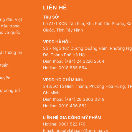
LIÊN HỆ
TRỤ SỞ:
àng đầu Việt
Lô A1-1 KCN Tân Kim, Khu Phố Tân Phước, Xã
 đầu trong
Giuộc, Tỉnh Tây Ninh
ớc và quốc
VPĐD HÀ NỘI:
Số 7 Ngõ 167 Dương Quảng Hàm, Phường Ng
t thông tin
Đô, Thành Phố Hà Nội
Điện thoại: (+84) 24 3226 2504
 toán
Hotline: 0918 885 564
huyển
VPĐD HỒ CHÍ MINH:
343/5C Tô Hiến Thành, Phường Hòa Hưng, TP
tự công bố
Chí Minh
Điện thoại: (+84) 28 3863 0319
Hotline: 0919 436 882
LIÊN HỆ GIA CÔNG MỸ PHẨM:
Hotline: 0901 522 176
Email: beautylab.sale@peroma.vn