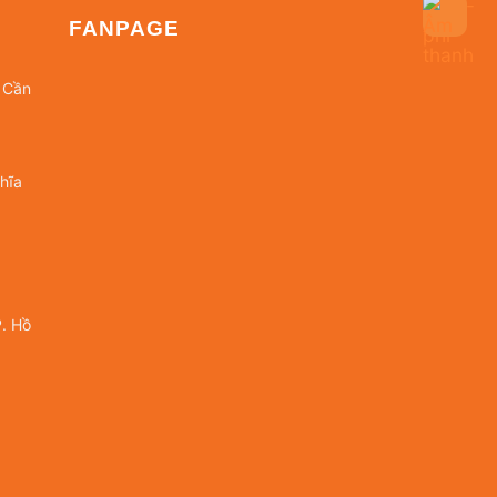
FANPAGE
 Cần
hĩa
. Hồ