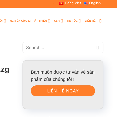
Tiếng Việt
English
-
ÔI
NGHIÊN CỨU & PHÁT TRIỂN
CSR
TIN TỨC
LIÊN HỆ
1zg
Bạn muốn được tư vấn về sản
phẩm của chúng tôi !
LIÊN HỆ NGAY