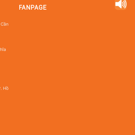
FANPAGE
 Cần
hĩa
. Hồ