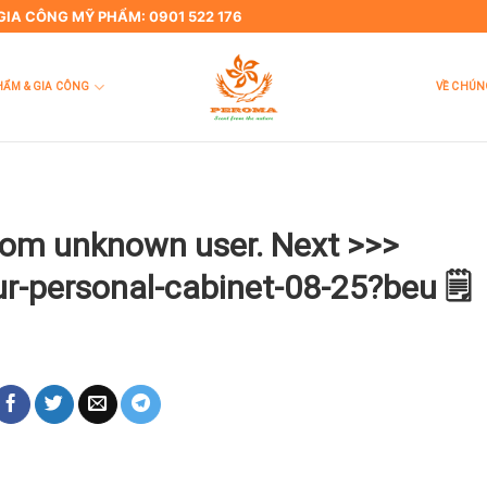
 GIA CÔNG MỸ PHẨM: 0901 522 176
HẨM & GIA CÔNG
VỀ CHÚN
from unknown user. Next >>>
ur-personal-cabinet-08-25?beu 🗒