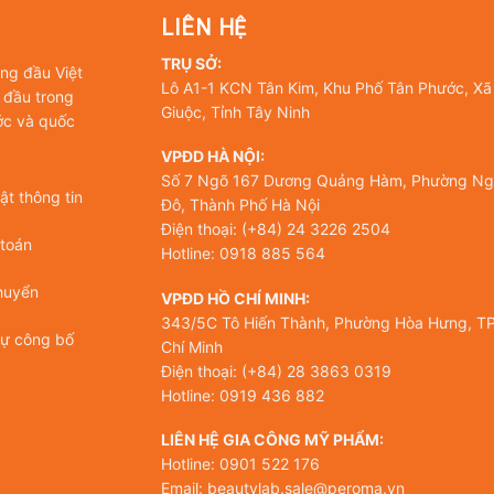
LIÊN HỆ
TRỤ SỞ:
àng đầu Việt
Lô A1-1 KCN Tân Kim, Khu Phố Tân Phước, Xã
 đầu trong
Giuộc, Tỉnh Tây Ninh
ớc và quốc
VPĐD HÀ NỘI:
Số 7 Ngõ 167 Dương Quảng Hàm, Phường Ng
t thông tin
Đô, Thành Phố Hà Nội
Điện thoại: (+84) 24 3226 2504
 toán
Hotline: 0918 885 564
huyển
VPĐD HỒ CHÍ MINH:
343/5C Tô Hiến Thành, Phường Hòa Hưng, TP
tự công bố
Chí Minh
Điện thoại: (+84) 28 3863 0319
Hotline: 0919 436 882
LIÊN HỆ GIA CÔNG MỸ PHẨM:
Hotline: 0901 522 176
Email: beautylab.sale@peroma.vn