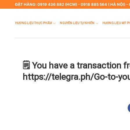
Skip
ĐẶT HÀNG: 0919 436 882 (HCM) - 0918 885 564 ( HÀ NỘI) -
to
content
HƯƠNG LIỆU THỰC PHẨM
NGUYÊN LIỆU TỰ NHIÊN
HƯƠNG LIỆU MỸ P
🗒 You have a transaction 
https://telegra.ph/Go-to-yo