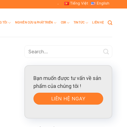
Tiếng Việt
English
-
G TÔI
NGHIÊN CỨU & PHÁT TRIỂN
CSR
TIN TỨC
LIÊN HỆ
Bạn muốn được tư vấn về sản
phẩm của chúng tôi !
LIÊN HỆ NGAY