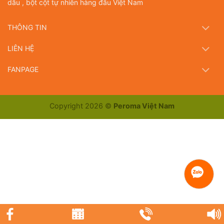
dầu , bột cột tự nhiên hàng đầu Việt Nam
THÔNG TIN
LIÊN HỆ
FANPAGE
Copyright 2026 ©
Peroma Việt Nam