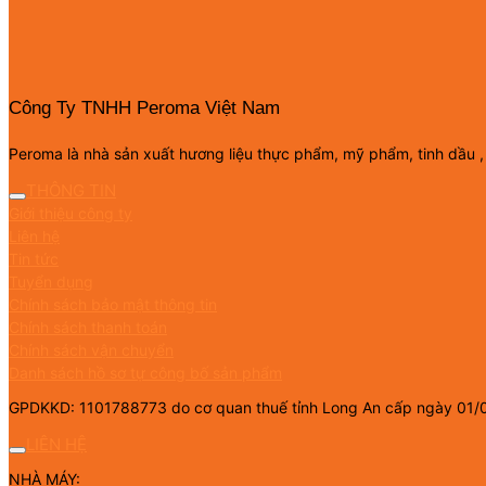
Công Ty TNHH Peroma Việt Nam
Peroma là nhà sản xuất hương liệu thực phẩm, mỹ phẩm, tinh dầu ,
THÔNG TIN
Giới thiệu công ty
Liên hệ
Tin tức
Tuyển dụng
Chính sách bảo mật thông tin
Chính sách thanh toán
Chính sách vận chuyển
Danh sách hồ sơ tự công bố sản phẩm
GPDKKD: 1101788773 do cơ quan thuế tỉnh Long An cấp ngày 01/
LIÊN HỆ
NHÀ MÁY: