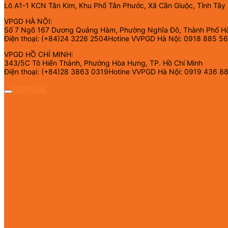
Lô A1-1 KCN Tân Kim, Khu Phố Tân Phước, Xã Cần Giuộc, Tỉnh Tây
VPGD HÀ NỘI:
Số 7 Ngõ 167 Dương Quảng Hàm, Phường Nghĩa Đô, Thành Phố H
Điện thoại: (+84)24 3226 2504Hotine VVPGD Hà Nội: 0918 885 5
VPGD HỒ CHÍ MINH:
343/5C Tô Hiến Thành, Phường Hòa Hưng, TP. Hồ Chí Minh
Điện thoại: (+84)28 3863 0319Hotine VVPGD Hà Nội: 0919 436 8
FANPAGE