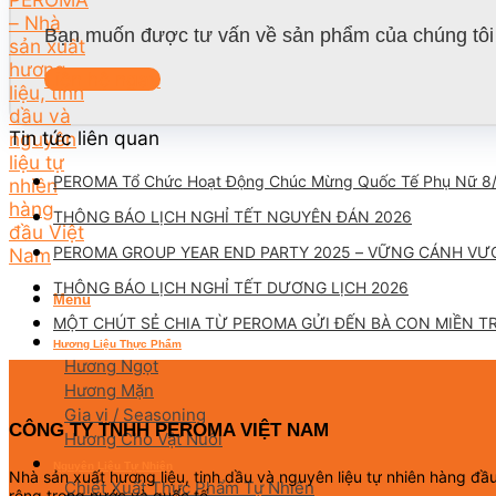
Bạn muốn được tư vấn về sản phẩm của chúng tôi 
Liên hệ ngay
Tin tức liên quan
PEROMA Tổ Chức Hoạt Động Chúc Mừng Quốc Tế Phụ Nữ 8
THÔNG BÁO LỊCH NGHỈ TẾT NGUYÊN ĐÁN 2026
PEROMA GROUP YEAR END PARTY 2025 – VỮNG CÁNH VƯ
THÔNG BÁO LỊCH NGHỈ TẾT DƯƠNG LỊCH 2026
Menu
MỘT CHÚT SẺ CHIA TỪ PEROMA GỬI ĐẾN BÀ CON MIỀN T
Hương Liệu Thực Phẩm
Hương Ngọt
Hương Mặn
Gia vị / Seasoning
CÔNG TY TNHH PEROMA VIỆT NAM
Hương Cho Vật Nuôi
Nguyên Liệu Tự Nhiên
Nhà sản xuất hương liệu, tinh dầu và nguyên liệu tự nhiên hàng đ
Chiết Xuất Thực Phẩm Tự Nhiên
rộng trong nước và quốc tế.