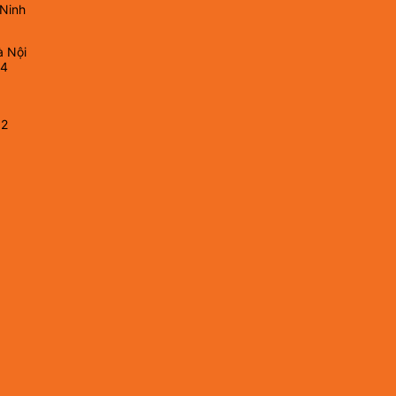
 Ninh
à Nội
64
82