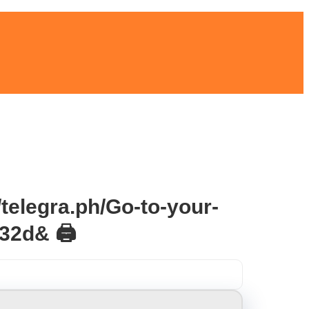
/telegra.ph/Go-to-your-
32d& 🖨