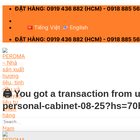
Skip
ĐẶT HÀNG: 0919 436 882 (HCM) - 0918 885 56
to
content
-
Tiếng Việt
English
ĐẶT HÀNG: 0919 436 882 (HCM) - 0918 885 56
🖨 You got a transaction from u
personal-cabinet-08-25?hs=7