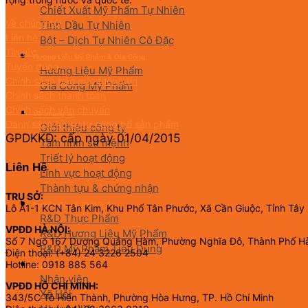
Chiết Xuất Mỹ Phẩm Tự Nhiên
Về chúng tôi
Tinh Dầu Tự Nhiên
Liên hệ
Bột – Dịch Tự Nhiên Cô Đặc
Tin tức
Hương Liệu Mỹ Phẩm & Gia Công
Tuyển dụng
Hương Liệu Mỹ Phẩm
Chính sách bảo mật thông tin
Gia Công Mỹ Phẩm
Chính sách thanh toán
Chính sách vận chuyển
Về chúng tôi
Danh sách hồ sơ tự công bố sản phẩm
Giới thiệu công ty
GPDKKD: cấp ngày 01/04/2015
Tầm nhìn sứ mệnh
Triết lý hoạt động
Liên Hệ
Lĩnh vực hoạt động
Thành tựu & chứng nhận
TRỤ SỞ:
Nghiên Cứu & Phát Triển
Lô A1-1 KCN Tân Kim, Khu Phố Tân Phước, Xã Cần Giuộc, Tỉnh Tây
R&D Thực Phẩm
VPĐD HÀ NỘI:
R&D Hương Liệu Mỹ Phẩm
Số 7 Ngõ 167 Dương Quảng Hàm, Phường Nghĩa Đô, Thành Phố H
R&D Mỹ Phẩm Tiêu Dùng
Điện thoại: (+84) 24 3226 2504
Hotline: 0918 885 564
CSR
Nhân viên
VPĐD HỒ CHÍ MINH:
Xã Hội
343/5C Tô Hiến Thành, Phường Hòa Hưng, TP. Hồ Chí Minh